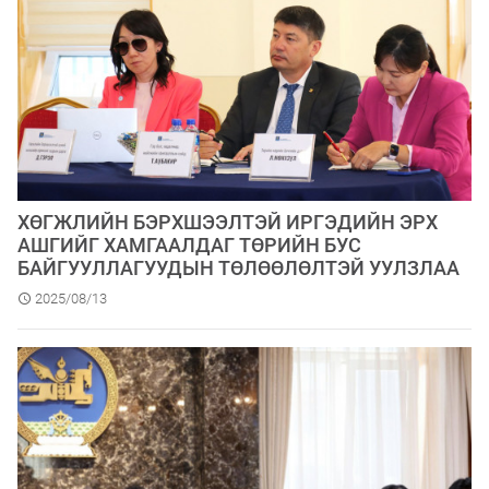
ХӨГЖЛИЙН БЭРХШЭЭЛТЭЙ ИРГЭДИЙН ЭРХ
АШГИЙГ ХАМГААЛДАГ ТӨРИЙН БУС
БАЙГУУЛЛАГУУДЫН ТӨЛӨӨЛӨЛТЭЙ УУЛЗЛАА
2025/08/13