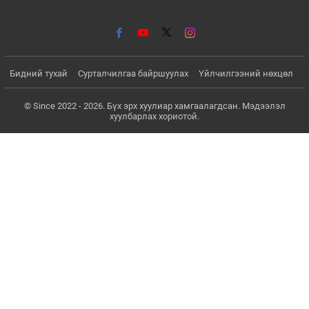
Бидний тухай
Сурталчилгаа байршуулах
Үйлчилгээний нөхцөл
© Since 2022 - 2026. Бүх эрх хуулиар хамгаалагдсан. Мэдээлэл
хуулбарлах хориотой.