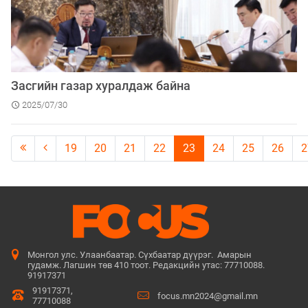
Засгийн газар хуралдаж байна
2025/07/30
19
20
21
22
23
24
25
26
2
Монгол улс. Улаанбаатар. Сүхбаатар дүүрэг. Амарын
гудамж. Лагшин төв 410 тоот. Редакцийн утас: 77710088.
91917371
91917371,
focus.mn2024@gmail.mn
77710088