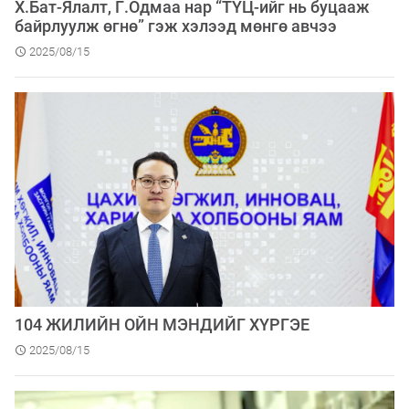
Х.Бат-Ялалт, Г.Одмаа нар “ТҮЦ-ийг нь буцааж
байрлуулж өгнө” гэж хэлээд мөнгө авчээ
2025/08/15
104 ЖИЛИЙН ОЙН МЭНДИЙГ ХҮРГЭЕ
2025/08/15