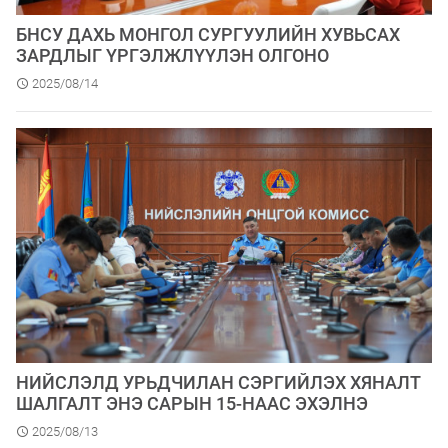
​БНСУ ДАХЬ МОНГОЛ СУРГУУЛИЙН ХУВЬСАХ
ЗАРДЛЫГ ҮРГЭЛЖЛҮҮЛЭН ОЛГОНО
2025/08/14
НИЙСЛЭЛД УРЬДЧИЛАН СЭРГИЙЛЭХ ХЯНАЛТ
ШАЛГАЛТ ЭНЭ САРЫН 15-НААС ЭХЭЛНЭ
2025/08/13