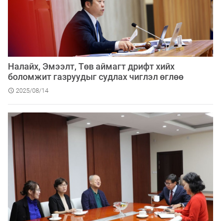
Налайх, Эмээлт, Төв аймагт дрифт хийх
боломжит газруудыг судлах чиглэл өглөө
2025/08/14