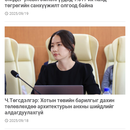
төгрөгийн санхүүжилт олгоод байна
2025/09/19
Ч.Төгсдэлгэр: Хотын төвийн барилгыг дахин
төлөвлөхдөө архитектурын анхны шийдлийг
алдагдуулахгүй
2025/09/18