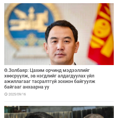
Ө.Золбаяр: Цахим орчинд мэдээллийг
хөөсрүүлж, эв нэгдлийг алдагдуулах үйл
ажиллагааг тасралтгүй зохион байгуулж
байгааг анхаарна уу
2025/09/16