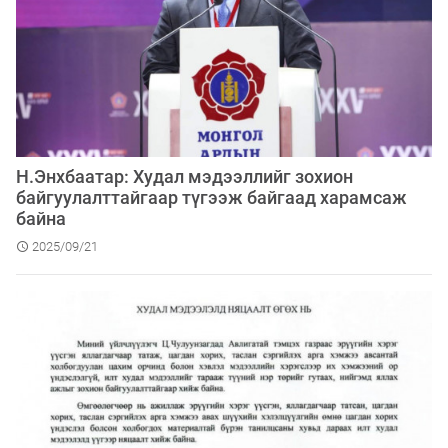
Н.Энхбаатар: Худал мэдээллийг зохион
байгуулалттайгаар түгээж байгаад харамсаж
байна
2025/09/21