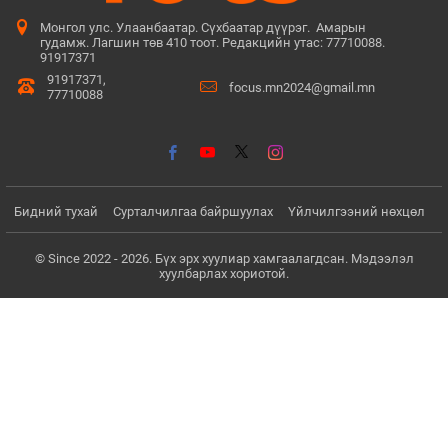
Монгол улс. Улаанбаатар. Сүхбаатар дүүрэг. Амарын
гудамж. Лагшин төв 410 тоот. Редакцийн утас: 77710088.
91917371
91917371,
focus.mn2024@gmail.mn
77710088
Бидний тухай
Сурталчилгаа байршуулах
Үйлчилгээний нөхцөл
© Since 2022 - 2026. Бүх эрх хуулиар хамгаалагдсан. Мэдээлэл
хуулбарлах хориотой.