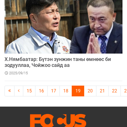
​Х.Нямбаатар: Бүтэн зунжин таны өмнөөс би
зодууллаа, Чойжоо сайд аа
2025/09/15
15
16
17
18
19
20
21
22
2