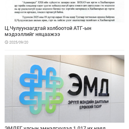
Ц.Чулуунзагдтай холбоотой АТГ-ын
мэдээллийг няцаажээ
2025/09/20
ЭМДЕГ улсын эмнэлгүүдэд 1.017 их наяд