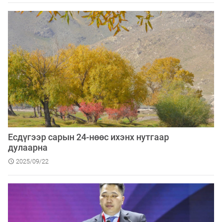
Есдүгээр сарын 24-нөөс ихэнх нутгаар
дулаарна
2025/09/22