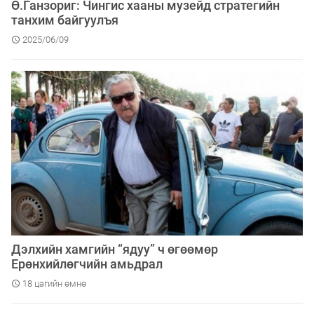
Ө.Ганзориг: Чингис хааны музейд стратегийн
танхим байгуулъя
2025/06/09
Дэлхийн хамгийн “ядуу” ч өгөөмөр
Ерөнхийлөгчийн амьдрал
18 цагийн өмнө