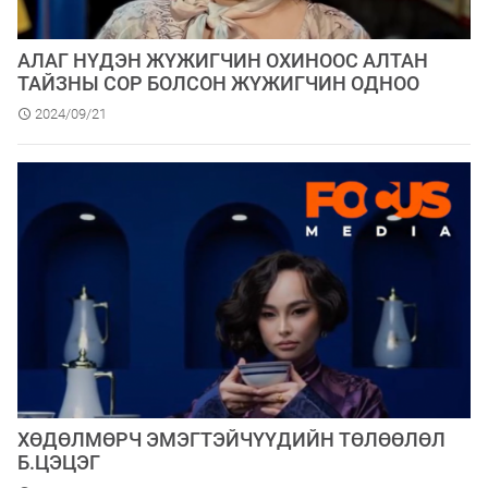
АЛАГ НҮДЭН ЖҮЖИГЧИН ОХИНООС АЛТАН
ТАЙЗНЫ СОР БОЛСОН ЖҮЖИГЧИН ОДНОО
2024/09/21
ХӨДӨЛМӨРЧ ЭМЭГТЭЙЧҮҮДИЙН ТӨЛӨӨЛӨЛ
Б.ЦЭЦЭГ