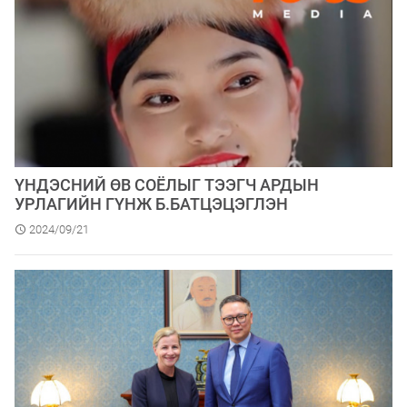
ҮНДЭСНИЙ ӨВ СОЁЛЫГ ТЭЭГЧ АРДЫН
УРЛАГИЙН ГҮНЖ Б.БАТЦЭЦЭГЛЭН
2024/09/21