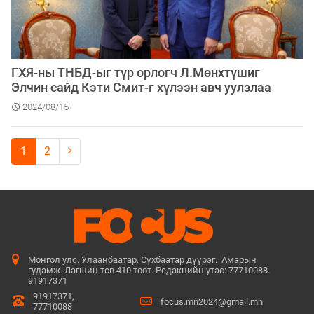
ГХЯ-ны ТНБД-ыг түр орлогч Л.Мөнхтүшиг
Элчин сайд Кэти Смит-г хүлээн авч уулзлаа
2024/08/15
1
2
Монгол улс. Улаанбаатар. Сүхбаатар дүүрэг. Амарын
гудамж. Лагшин төв 410 тоот. Редакцийн утас: 77710088.
91917371
91917371,
focus.mn2024@gmail.mn
77710088