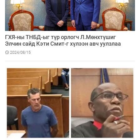
ГХЯ-ны ТНБД-ыг түр орлогч Л.Мөнхтүшиг
Элчин сайд Кэти Смит-г хүлээн авч уулзлаа
2024/08/15