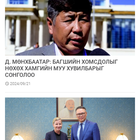
Д. МӨНХБААТАР: БАГШИЙН ХОМСДОЛЫГ
НӨХӨХ ХАМГИЙН МУУ ХУВИЛБАРЫГ
СОНГОЛОО
2024/09/21