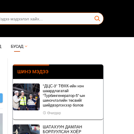
Д
БУСАД
ШИНЭ МЭДЭЭ
"ДЦС-3” ТӨХК-ийн нэн
шаардлагатай
“Турбингенератор-5”-ын
Х
шинэчлэлийн төсвийг
шийдвэрлэхээр болов
Өчигдөр
ШАТАХУУН ДАМЛАН
БОРЛУУЛСАН ХОЁР