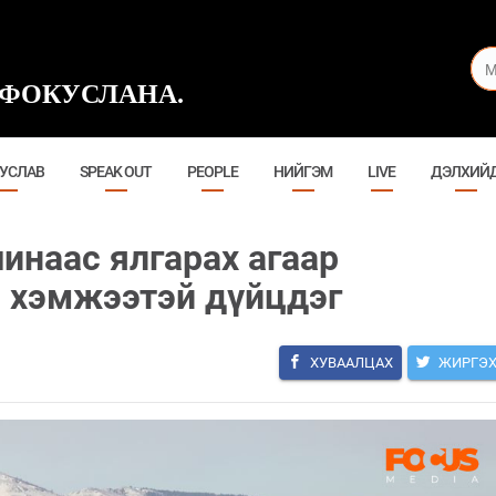
ФОКУСЛАНА.
УСЛАВ
SPEAK OUT
PEOPLE
НИЙГЭМ
LIVE
ДЭЛХИЙ
шинаас ялгарах агаар
 хэмжээтэй дүйцдэг
ХУВААЛЦАХ
ЖИРГЭ