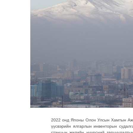
2022 онд Японы Олон Улсын Хамтын Ажи
үүсвэрийн ялгарлын инвенторын судалга
станцын жилийн нүүрсний зарцуулалты