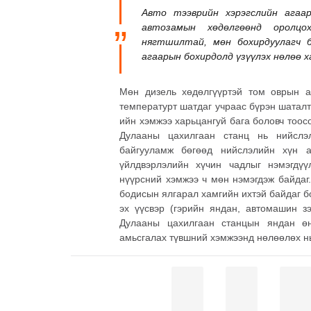
Авто тээврийн хэрэгслийн агаар
автозамын хөдөлгөөнд оролц
нягтшилтай, мөн бохирдуулагч 
агаарын бохирдолд үзүүлэх нөлөө 
Мөн дизель хөдөлгүүртэй том оврын 
температурт шатдаг учраас бүрэн шаталт
ийн хэмжээ харьцангуй бага боловч тоос
Дулааны цахилгаан станц нь нийслэл
байгууламж бөгөөд нийслэлийн хүн а
үйлдвэрлэлийн хүчин чадлыг нэмэгдү
нүүрсний хэмжээ ч мөн нэмэгдэж байдаг
бодисын ялгарал хамгийн ихтэй байдаг б
эх үүсвэр (гэрийн яндан, автомашин зэ
Дулааны цахилгаан станцын яндан өн
амьсгалах түвшний хэмжээнд нөлөөлөх н