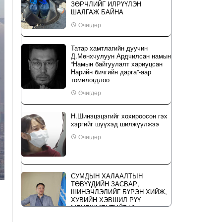
ЗӨРЧЛИЙГ ИЛРҮҮЛЭН
ШАЛГАЖ БАЙНА
Өчигдөр
Татар хамтлагийн дуучин
Д.Мөнхчулуун Ардчилсан намын
“Намын байгуулалт хариуцсан
Нарийн бичгийн дарга”-аар
томилогдлоо
Өчигдөр
Н.Шинэцэцэгийг хохироосон гэх
хэргийг шүүхэд шилжүүлжээ
Өчигдөр
СУМДЫН ХАЛААЛТЫН
ТӨВҮҮДИЙН ЗАСВАР,
ШИНЭЧЛЭЛИЙГ БҮРЭН ХИЙЖ,
ХУВИЙН ХЭВШИЛ РҮҮ
МЕНЕЖМЕНТИЙГ НЬ
ШИЛЖҮҮЛСЭН ГЭДГИЙГ