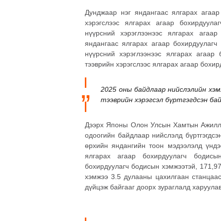
Дунджаар нэг яндангаас ялгарах агаар
хэрэгслээс ялгарах агаар бохирдуул
нүүрсний хэрэглээнээс ялгарах агаа
яндангаас ялгарах агаар бохирдуулагч
нүүрсний хэрэглээнээс ялгарах агаар
тээврийн хэрэгслээс ялгарах агаар бохир
2025 оны байдлаар нийслэлийн хэм
тээврийн хэрэгсэл бүртгэгдсэн ба
Дээрх Японы Олон Улсын Хамтын Ажилла
одоогийн байдлаар нийслэлд бүртгэгдсэ
өрхийн яндангийн тоон мэдээлэлд үндэс
ялгарах агаар бохирдуулагч бодисы
бохирдуулагч бодисын хэмжээтэй, 171,9
хэмжээ 3.5 дулааны цахилгаан станцаас
дүйцэж байгааг доорх зураглалд харуулав