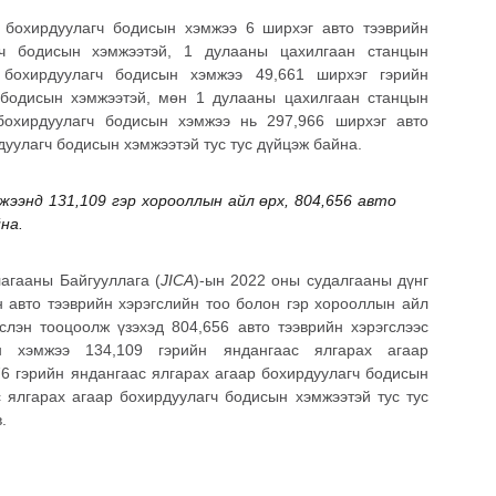
 бохирдуулагч бодисын хэмжээ 6 ширхэг авто тээврийн
агч бодисын хэмжээтэй, 1 дулааны цахилгаан станцын
р бохирдуулагч бодисын хэмжээ 49,661 ширхэг гэрийн
 бодисын хэмжээтэй, мөн 1 дулааны цахилгаан станцын
 бохирдуулагч бодисын хэмжээ нь 297,966 ширхэг авто
дуулагч бодисын хэмжээтэй тус тус дүйцэж байна.
жээнд 131,109 гэр хорооллын айл өрх, 804,656 авто
йна.
гааны Байгууллага (
JICA
)-ын 2022 оны судалгааны дүнг
н авто тээврийн хэрэгслийн тоо болон гэр хорооллын айл
лэн тооцоолж үзэхэд 804,656 авто тээврийн хэрэгслээс
н хэмжээ 134,109 гэрийн яндангаас ялгарах агаар
76 гэрийн яндангаас ялгарах агаар бохирдуулагч бодисын
 ялгарах агаар бохирдуулагч бодисын хэмжээтэй тус тус
.