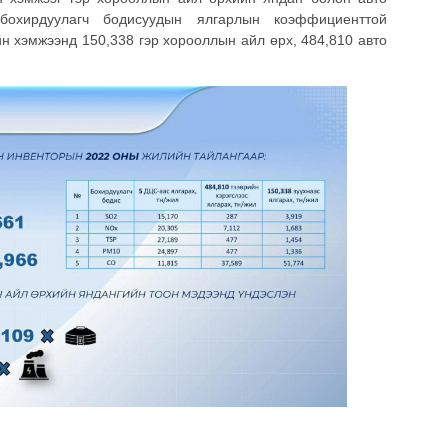
 бохирдуулагч бодисуудын ялгарлын коэффициенттой
н хэмжээнд 150,338 гэр хорооллын айл өрх, 484,810 авто