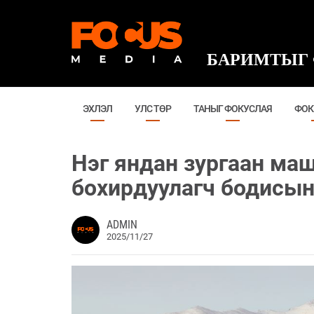
БАРИМТЫГ 
ЭХЛЭЛ
УЛС ТӨР
ТАНЫГ ФОКУСЛАЯ
ФОК
​Нэг яндан зургаан ма
бохирдуулагч бодисын
ADMIN
2025/11/27