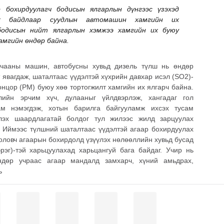
 бохирдуулагч бодисын ялгарлын дүнгээс үзэхэд
ох байдлаар суудлын автомашин хамгийн их
бодисын нийт ялгарлын хэмжээ хамгийн их буюу
хамгийн өндөр байна.
ачааны машин, автобусны хувьд дизель түлш нь өндөр
 явагдаж, шаталтаас үүдэлтэй хүхрийн давхар исэл (SO2)-
онцор (PM) буюу хөө тортогжилт хамгийн их ялгарч байна.
ийн эрчим хүч, дулааныг үйлдвэрлэж, хангадаг гол
м нэмэгдэж, хотын барилга байгууламж ихсэх тусам
үлэх шаардлагатай болдог тул жилээс жилд зарцуулах
. Иймээс түлшний шаталтаас үүдэлтэй агаар бохирдуулах
оловч агаарын бохирдолд үзүүлэх нөлөөллийн хувьд бусад
рэг)-тэй харьцуулахад харьцангуй бага байдаг. Учир нь
дөр учраас агаар мандалд замхарч, хүний амьдрах,
ь