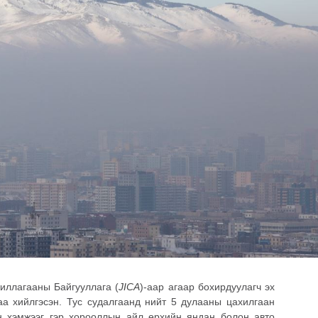
ллагааны Байгууллага (
JICA
)-аар агаар бохирдуулагч эх
а хийлгэсэн. Тус судалгаанд нийт 5 дулааны цахилгаан
н хэмжээг гэр хорооллын айл өрхийн яндан болон авто