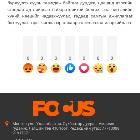
бүрдүүлэх суурь тавигдаж байгааг дурдаж, цаашид дэлхийн
стандартад нийцсэн Лабораторитой болгох, энэ чиглэлийн
хүний нөөцийг чадавхжуулах, гадаад хамтын ажиллагааг
бэхжүүлэх зэрэг чиглэлээр анхаарч ажиллахаа илэрхийллээ.
0
0
0
0
0
0
0
Монгол улс. Улаанбаатар. Сүхбаатар дүүрэг. Амарын
гудамж. Лагшин төв 410 тоот. Редакцийн утас: 77710088.
91917371