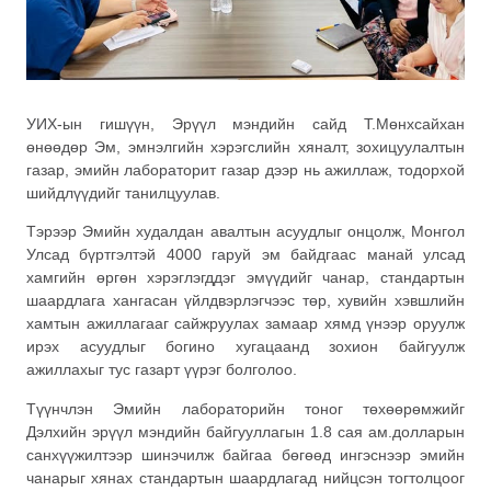
УИХ-ын гишүүн, Эрүүл мэндийн сайд Т.Мөнхсайхан
өнөөдөр Эм, эмнэлгийн хэрэгслийн хяналт, зохицуулалтын
газар, эмийн лабораторит газар дээр нь ажиллаж, тодорхой
шийдлүүдийг танилцуулав.
Тэрээр Эмийн худалдан авалтын асуудлыг онцолж, Монгол
Улсад бүртгэлтэй 4000 гаруй эм байдгаас манай улсад
хамгийн өргөн хэрэглэгддэг эмүүдийг чанар, стандартын
шаардлага хангасан үйлдвэрлэгчээс төр, хувийн хэвшлийн
хамтын ажиллагааг сайжруулах
замаар хямд үнээр оруулж
ирэх асуудлыг богино хугацаанд зохион байгуулж
ажиллахыг тус газарт үүрэг болголоо.
Түүнчлэн Эмийн лабораторийн тоног төхөөрөмжийг
Дэлхийн эрүүл мэндийн байгууллагын 1.8 сая ам.долларын
санхүүжилтээр шинэчилж байгаа бөгөөд ингэснээр эмийн
чанарыг хянах стандартын шаардлагад нийцсэн тогтолцоог