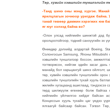
Төр, хувийн хэвшлийн түншлэлийн т
-Танд шинэ оны мэнд хүргэе. Манай
ярилцлагын зочноор уригдаж байна. 
танай төвөөр дамжин хэрэгжих юм ба
яг юуг хэлээд байна вэ?
-Олон улсад нийгмийн шинжтэй дэд бү
оролцоотойгоор, тэдний санхүүгийн эх үү
Өнөөдөр дэлхийд алдартай Boeing, Sta
Солонгосын Samsung, Японы Mitsubishi 
хэвшлийн түншлэлээр боссон, амжилтта
тогтворжсон, нийгэм эдийн засаг дахь
манайд бол харьцангуй шинэ ойлголт, ш
төр, хувийн хэвшлийн түншлэлийн орон з
хэвшлийн түншлэлийн тухай хууль батла
жилийн хугацаанд ашиглаад, тэндээсээ с
төрд шилжүүлж өгөхөөр болж байгаа 
нийгмийн үйлчилгээ хийдэг байсан а
Концессын хууль тухайн цаг үедээ үүрг
ялгаагүй байсаар байсан. Тэгвэл Төр