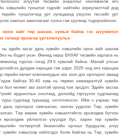
болохоос илүүтэй төсвийн ачааллыг хөнгөвчилж өгч
йн хэвшлийн түншлэл гэдгийг нийтийн зориулалттай дэд
 төрийн түншлэгчид урт хугацаанд үзүүлэх төслийг урт
үүлэх хамтын ажиллагааг хэлнэ гэж хуулиар тодорхойлсон.
н орон зайг төр шахаж, хумьж байна гэх шүүмжлэл
нэ талаар яриагаа үргэлжлүүлье.
 нь эдийн засаг дахь хувийн хэвшлийн орон зайг шахаж
 Энэ нь бодит үнэн. Өмнөд хөрш БНХАУ төсвийн зарлага нь
эмжээнд хүрлээ гэхэд 29.5 хувьтай байна. Манай улсын
рснийгээ дундаж харьцаа гэж үздэг. 2025 онд энэ харьцаа
эр төрийн өмчит компаниудын зах зээл дэх оролцоог аваад
 Үлдэж байгаа 30-40 хувь нь төрөөс хамааралгүй хувийн
э бол чөлөөт зах зээлтэй оронд том эрсдэл. Эдийн засгаа
 Үүнийг ардчиллын онолчид, дэлхийд тэргүүлэх судлаачид
турш судлаад туршаад, нотолчихсон. Ийм ч учраас төр
 дахь оролцоог хамгаалах, хангах үүднээс Төр, хувийн
алсан. Төр өөрөө хувийн хэвшилтэйгээ өрсөлдөж бүтээн
ээ өрсөлдөж үйлчилгээ үзүүлдэг бус, харин төр хувийн
эвшлийн тогтвортой бизнесийн орчныг бүрдүүлж, илүү
г хувийн хэвшлээр хийлгэдэг болж байгаа нь Төр, хувийн