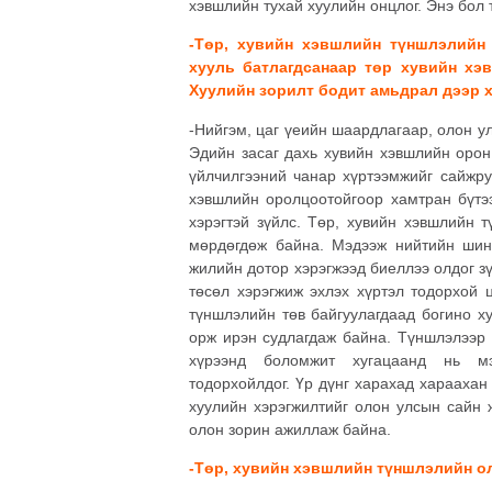
хэвшлийн тухай хуулийн онцлог. Энэ бол
-Төр, хувийн хэвшлийн түншлэлийн 
хууль батлагдсанаар төр хувийн хэ
Хуулийн зорилт бодит амьдрал дээр х
-Нийгэм, цаг үеийн шаардлагаар, олон ул
Эдийн засаг дахь хувийн хэвшлийн орон 
үйлчилгээний чанар хүртээмжийг сайжру
хэвшлийн оролцоотойгоор хамтран бүтэ
хэрэгтэй зүйлс. Төр, хувийн хэвшлийн 
мөрдөгдөж байна. Мэдээж нийтийн шинж
жилийн дотор хэрэгжээд биеллээ олдог зү
төсөл хэрэгжиж эхлэх хүртэл тодорхой 
түншлэлийн төв байгуулагдаад богино ху
орж ирэн судлагдаж байна. Түншлэлээр 
хүрээнд боломжит хугацаанд нь мэ
тодорхойлдог. Үр дүнг харахад хараахан
хуулийн хэрэгжилтийг олон улсын сайн
олон зорин ажиллаж байна.
-Төр, хувийн хэвшлийн түншлэлийн о