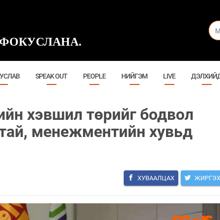
ФОКУСЛАНА.
УСЛАВ
SPEAK OUT
PEOPLE
НИЙГЭМ
LIVE
ДЭЛХИЙ
ийн хэвшил төрийг бодвол
ртай, менежментийн хувьд
ХУВААЛЦАХ
ЖИРГЭ