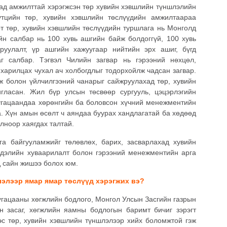
сад амжилттай хэрэгжсэн төр хувийн хэвшлийн түншлэлийн
үтцийн төр, хувийн хэвшлийн төслүүдийн амжилтаараа
т төр, хувийн хэвшлийн төслүүдийн туршлага нь Монголд
йн салбар нь 100 хувь ашгийн байж болдоггүй, 100 хувь
руулалт, үр ашгийн хажуугаар нийтийн эрх ашиг, бүгд
г салбар. Тэгвэл Чилийн загвар нь гэрээний нөхцөл,
 харилцах чухал ач холбогдлыг тодорхойлж чадсан загвар.
 болон үйлчилгээний чанарыг сайжруулахад төр, хувийн
гласан. Жил бүр улсын төсвөөр сургууль, цэцэрлэгийн
хугацаандаа хөрөнгийн ба боловсон хүчний менежментийн
а. Хүн амын өсөлт ч аяндаа буурах хандлагатай ба хөдөөд
лноор хаягдах талтай.
а байгууламжийг төлөвлөх, барих, засварлахад хувийн
сдэлийн хуваарилалт болон гэрээний менежментийн арга
д сайн жишээ болох юм.
лэлээр ямар ямар төслүүд хэрэгжих вэ?
угацааны хөгжлийн бодлого, Монгол Улсын Засгийн газрын
 засаг, хөгжлийн яамны бодлогын баримт бичиг зэрэгт
ээс төр, хувийн хэвшлийн түншлэлээр хийх боломжтой гэж