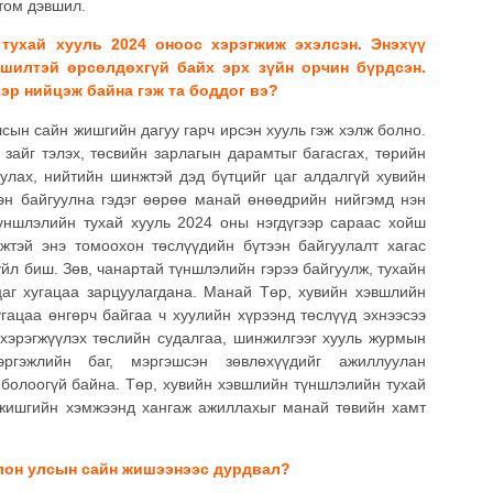
 том дэвшил.
тухай хууль 2024 оноос хэрэгжиж эхэлсэн. Энэхүү
вшилтэй өрсөлдөхгүй байх эрх зүйн орчин бүрдсэн.
эр нийцэж байна гэж та боддог вэ?
сын сайн жишгийн дагуу гарч ирсэн хууль гэж хэлж болно.
зайг тэлэх, төсвийн зарлагын дарамтыг багасгах, төрийн
улах, нийтийн шинжтэй дэд бүтцийг цаг алдалгүй хувийн
эн байгуулна гэдэг өөрөө манай өнөөдрийн нийгэмд нэн
түншлэлийн тухай хууль 2024 оны нэгдүгээр сараас хойш
тэй энэ томоохон төслүүдийн бүтээн байгуулалт хагас
йл биш. Зөв, чанартай түншлэлийн гэрээ байгуулж, тухайн
цаг хугацаа зарцуулагдана. Манай Төр, хувийн хэвшлийн
гацаа өнгөрч байгаа ч хуулийн хүрээнд төслүүд эхнээсээ
хэрэгжүүлэх төслийн судалгаа, шинжилгээг хууль журмын
ргэжлийн баг, мэргэшсэн зөвлөхүүдийг ажиллуулан
 болоогүй байна. Төр, хувийн хэвшлийн түншлэлийн тухай
 жишгийн хэмжээнд хангаж ажиллахыг манай төвийн хамт
лон улсын сайн жишээнээс дурдвал?