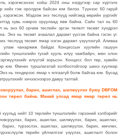
ль хэрэгжсэнээс хойш 2024 оны нэгдүгээр сар хүртэлх
р хийх гэж оролдож байсан юм билээ. Түүнээс 60 гаруй
д, хэрэгжсэн. Мэдээж энэ төслүүд нийгэмд өөрийн үүргийг
элтэд хувь нэмрээ оруулаад явж байна. Сайн тал нь 60
л нь энэ 60 орчим төслийн эргэн төлөлт төсөвт хүндрэл
а. Энэ нь төсөвт ачаалал дарамт үүсгэж байна гэсэн үг.
их төслүүд төсөвт ямар нэгэн дарамт үзүүлэхгүй. Аливаа
, улам чанаржиж байдаг. Концессын хуулийн гашуун
шлийн түншлэлийн тухай хууль илүү чамбайрч, мөн олон
эргжүүлэхийг илүүтэй зорьсон. Концесс бол төр, хувийн
эр юм. Өмнөх туршлагатай холбоотойгоор шинэ хуулиар
Энэ нь тендерээс ямар ч ялгаагүй болж байгаа юм. Бусад
трүүлэхийг хичээснээрээ давуу талтай.
оловсруулах, барих, ашиглах, шилжүүлэх буюу DBFOM
лон төрөл байна. Манай улсад ямар ямар төрөл нь
й хуульд нийт 10 төрлийн түншлэлийн гэрээний хэлбэрийг
оловсруулах, барих, ашиглах, шилжүүлэх, барих, ашиглах,
 барих, түрээслэх, ашиглах, шилжүүлэх, барих, өмчлөх,
үрээслүүлж төрийн үйлчилгээг үзүүлэх, ашиглалт болон