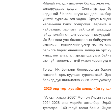
-Манай улсад нэвтрүүлж болох, олон ул
загваруудаас дурдъя. Сингапур дэд б
алдартай. Чилийн эрүүл мэндийн салбар
үнэтэй сургамж өгч чадна. Эрүүл мэнди
халамжийн байж болдоггүй. Хөрөнгө о
найрамдах зарчмыг зайлшгүй шаардда
гүйцэтгэлийн хяналт, оролцогч талуудтай
Их Британи улс боловсролын байгууламж
хэвшлийн түншлэлийг үлгэр жишээ аши
барилга барих өнөөгийн загвар нь урт 
хувьд том ачаалал, эрсдэл дагуулж байн
эзэнгүй, менежментгүй үхмэл хөрөнгүүд о
Тэгвэл Их Британи боловсролын барилг
хэвшлийг оролцуулсан туршлагатай. Эр
барилд дүн шинжилгээ хийж нэвтрүүлэхэ
-2025 онд төр, хувийн хэвшлийн түнш
-“Алсын хараа-2050” Монгол Улсын урт х
2024-2028 оны мөрийн хөтөлбөр, Эдийн
тусгагдсан 140 гаруй төсөл байна. Энд