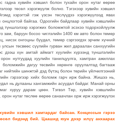
эс гадна хувийн хэвшил болон тухайн орон нутаг өөрөө
элээр төсөл хэрэгжүүлж болно. Тэгэхээр хувийн хэвшил
гэмд хэрэгтэй гэж үзсэн төслүүдээ хэрэгжүүлээд явах
н онцлогтой байгаа. Одоогийн байдлаар хувийн хэвшлийн
энд түншлэлээр хэрэгжих боломжтой эсэхээ тодорхойлуулж
о зам, баруун босоо чиглэлийн 1400 км авто болон төмөр
ц, нисэх онгоцны буудал, төмөр сэргээгдэх эрчим хүчний
н улсын төсвөөс сүүлийн гурван жил дараалан санхүүгийн
ээс дээш хүн амтай аймагт хуулийн хүрээнд түншлэлийн
 орон нутгуудад хуулийн танилцуулга, хамтран ажиллах
н боломжийн дагуу төсвийн хөрөнгө оруулалтад багтааж
даг нийтийн шинжтэй дэд бүтэц болон төрийн үйлчилгээний
лийн гэрээгээр хийх боломж гарч ирж байна. Жишээ нь,
уудал нь дулааны хангамжийн асуудал байдаг. Манай орны
ймаг хуруу дарам цөөн. Тэгвэл Төр, хувийн хэвшлийн
, орон нутаг төслөө өөрөө санаачлан орж ирж хэрэгжүүлэх
 хувийн хэвшил хамтардаг байсан. Концессын гэрээ
төсөл бидэнд бий. Цаашид юун дээр илүү анхаарах