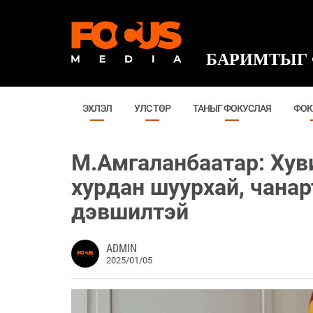
БАРИМТЫГ 
ЭХЛЭЛ
УЛС ТӨР
ТАНЫГ ФОКУСЛАЯ
ФОК
М.Амгаланбаатар: Хув
хурдан шуурхай, чана
дэвшилтэй
ADMIN
2025/01/05