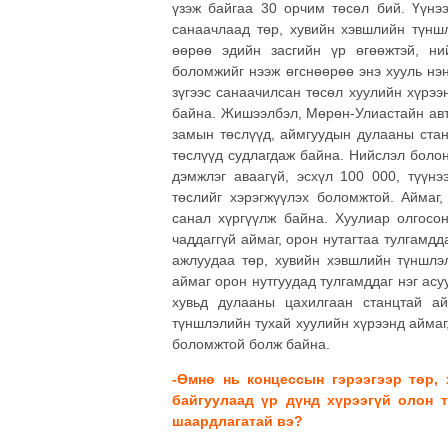
үзэж байгаа 30 орчим төсөл бий. Үүнэ
санаачлаад төр, хувийн хэвшлийн түншл
өөрөө эдийн засгийн үр өгөөжтэй, ний
боломжийг нээж өгснөөрөө энэ хууль нэ
зүгээс санаачилсан төсөл хуулийн хүрэ
байна. Жишээлбэл, Мөрөн-Улиастайн авт
замын төслүүд, аймгуудын дулааны стан
төслүүд судлагдаж байна. Нийслэл боло
дэмжлэг аваагүй, эсхүл 100 000, түүн
төслийг хэрэгжүүлэх боломжтой. Аймаг,
санал хүргүүлж байна. Хуулиар олгосо
чаддаггүй аймаг, орон нутагтаа тулгамд
ажлуудаа төр, хувийн хэвшлийн түншлэ
аймаг орон нутгуудад тулгамддаг нэг ас
хувьд дулааны цахилгаан станцтай а
түншлэлийн тухай хуулийн хүрээнд аймаг
боломжтой болж байна.
-Өмнө нь концессын гэрээгээр төр,
байгуулаад үр дүнд хүрээгүй олон 
шаардлагатай вэ?