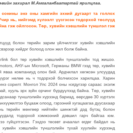
өвийн захирал М.Амгаланбаатартай ярилцлаа.
 сонины энэ оны хамгийн эхний дугаарт та голлох
Учир нь, нийгэмд хүлээлт үүсгэсэн тодорхой төслүүд
йна гэж ойлгосон. Төр, хувийн хэвшлийн түншлэл гэж
тцүүд болон төрийн зарим үйлчилгээг хувийн хэвшлийн
свэрээр хийдэг болоод олон жил болж байна.
rlink бол төр хувийн хэвшлийн түншлэлийн тод жишээ.
motors, АНУ-ын Microsoft, Германы BMW гээд төр, хувийн
й яваа компаниуд олон бий. Ардчилал хөгжсөн улсуудад
 үүрэг нөлөө нь ч тодорхой болчихсон харилцаа. Харин
инэ сорилт. Монгол Улс 2024 оны нэгдүгээр сараас эхэлж
ай, хууль эрх зүйн орчинг бүрдүүлээд байна. Төр, хувийн
гдсанаар түншлэлийн хүрээнд бариад, өөрсдөө 30 хүртэлх
анхүүжилтээ буцааж олоод, гэрээний хугацаагаа дуусахаар
нь төрийн мөнгөөр нийтийн шинжтэй дэд бүтэц болон
суудалд тодорхой хэмжээний дэвшил гарч байгаа юм.
ээ гүйцэтгэсэн. Гэхдээ төсөвт ачаалал өгдөг байдал нь
, хувийн хэвшлийн түншлэлийн тухай хуулийн хүрээнд