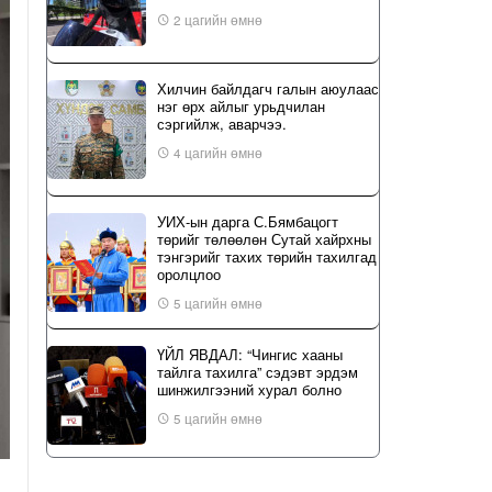
2 цагийн өмнө
Хилчин байлдагч галын аюулаас
нэг өрх айлыг урьдчилан
сэргийлж, аварчээ.
4 цагийн өмнө
УИХ-ын дарга С.Бямбацогт
төрийг төлөөлөн Сутай хайрхны
тэнгэрийг тахих төрийн тахилгад
оролцлоо
5 цагийн өмнө
ҮЙЛ ЯВДАЛ: “Чингис хааны
тайлга тахилга” сэдэвт эрдэм
шинжилгээний хурал болно
5 цагийн өмнө
Б.Сэмжидмаа: Зөвшөөрлийн