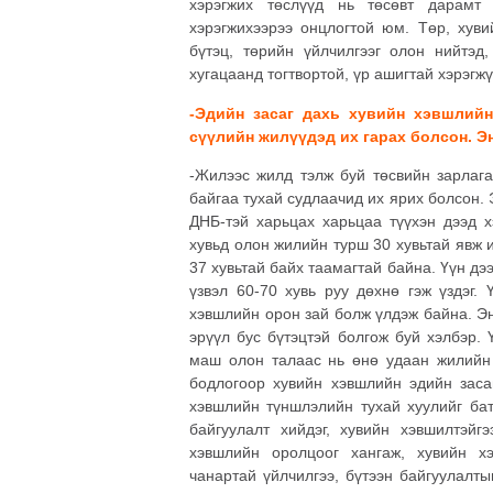
хэрэгжих төслүүд нь төсөвт дарамт 
хэрэгжихээрээ онцлогтой юм. Төр, хуви
бүтэц, төрийн үйлчилгээг олон нийтэд,
хугацаанд тогтвортой, үр ашигтай хэрэгж
-Эдийн засаг дахь хувийн хэвшлий
сүүлийн жилүүдэд их гарах болсон. Э
-Жилээс жилд тэлж буй төсвийн зарлага
байгаа тухай судлаачид их ярих болсон.
ДНБ-тэй харьцах харьцаа түүхэн дээд х
хувьд олон жилийн турш 30 хувьтай явж и
37 хувьтай байх таамагтай байна. Үүн дэ
үзвэл 60-70 хувь руу дөхнө гэж үздэг.
хэвшлийн орон зай болж үлдэж байна. Эн
эрүүл бус бүтэцтэй болгож буй хэлбэр.
маш олон талаас нь өнө удаан жилийн 
бодлогоор хувийн хэвшлийн эдийн засаг
хэвшлийн түншлэлийн тухай хуулийг бат
байгуулалт хийдэг, хувийн хэвшилтэйг
хэвшлийн оролцоог хангаж, хувийн х
чанартай үйлчилгээ, бүтээн байгуулалты