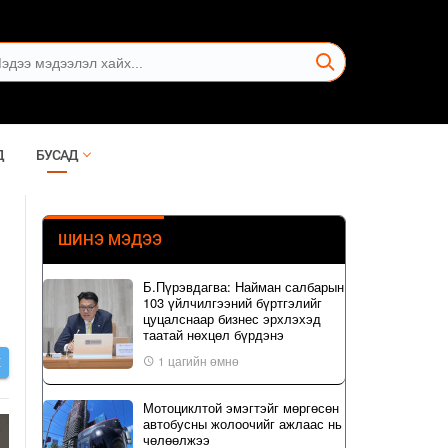
Д
БУСАД
ШИНЭ МЭДЭЭ
Б.Пүрэвдагва: Найман салбарын
103 үйлчилгээний бүртгэлийг
цуцалснаар бизнес эрхлэхэд
таатай нөхцөл бүрдэнэ
1 цагийн өмнө
Х
Мотоциклтой эмэгтэйг мөргөсөн
автобусны жолоочийг ажлаас нь
чөлөөлжээ