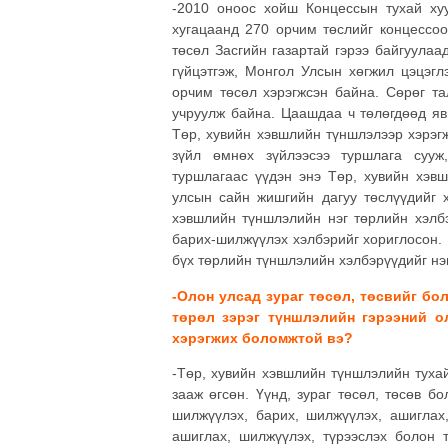
-2010 оноос хойш Концессын тухай хуу
хугацаанд 270 орчим төслийг концессоо
төсөл Засгийн газартай гэрээ байгуулаа
гүйцэтгэж, Монгол Улсын хөгжил цэцэгл
орчим төсөл хэрэгжсэн байна. Сөрөг та
учруулж байна. Цаашдаа ч төлөгдөөд явн
Төр, хувийн хэвшлийн түншлэлээр хэрэгж
зүйл өмнөх зүйлээсээ туршлага сууж
туршлагаас үүдэн энэ Төр, хувийн хэв
улсын сайн жишгийн дагуу төслүүдийг х
хэвшлийн түншлэлийн нэг төрлийн хэлб
барих-шилжүүлэх хэлбэрийг хориглосон. 
бүх төрлийн түншлэлийн хэлбэрүүдийг нэв
-Олон улсад зураг төсөл, төсвийг б
төрөл зэрэг түншлэлийн гэрээний о
хэрэгжих боломжтой вэ?
-Төр, хувийн хэвшлийн түншлэлийн туха
зааж өгсөн. Үүнд, зураг төсөл, төсөв б
шилжүүлэх, барих, шилжүүлэх, ашиглах,
ашиглах, шилжүүлэх, түрээслэх болон т