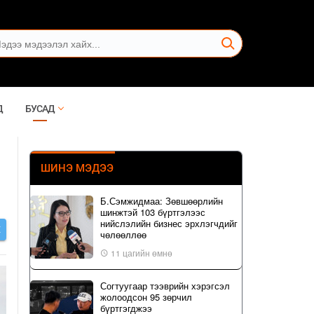
Д
БУСАД
ШИНЭ МЭДЭЭ
Б.Сэмжидмаа: Зөвшөөрлийн
шинжтэй 103 бүртгэлээс
нийслэлийн бизнес эрхлэгчдийг
Х
чөлөөллөө
11 цагийн өмнө
Согтуугаар тээврийн хэрэгсэл
жолоодсон 95 зөрчил
бүртгэгджээ