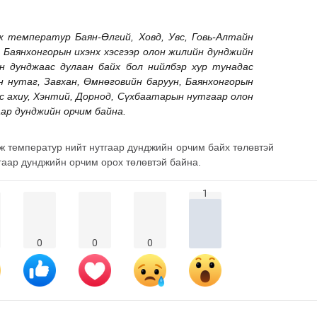
ж температур Баян-Өлгий, Ховд, Увс, Говь-Алтайн
, Баянхонгорын ихэнх хэсгээр олон жилийн дунджийн
н дунджаас дулаан байх бол нийлбэр хур тунадас
йн нутаг, Завхан, Өмнөговийн баруун, Баянхонгорын
ас ахиу, Хэнтий, Дорнод, Сүхбаатарын нутгаар олон
аар дунджийн орчим байна.
ж температур нийт нутгаар дунджийн орчим байх төлөвтэй
тгаар дунджийн орчим орох төлөвтэй байна.
1
0
0
0