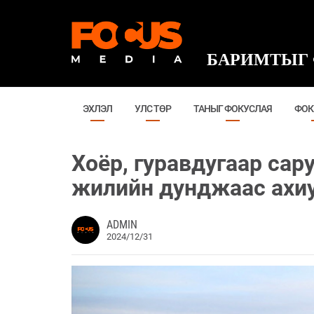
БАРИМТЫГ 
ЭХЛЭЛ
УЛС ТӨР
ТАНЫГ ФОКУСЛАЯ
ФОК
Хоёр, гуравдугаар сар
жилийн дунджаас ахиу
ADMIN
2024/12/31