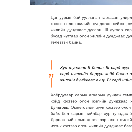
Цаг уурын байгууллагын гаргасан улирл
хэсгээр олон жилийн дунджаас хүйтэн, зү
жилийн дунджаас дулаан, III дугаар са
бусад нутгаар олон жилийн дунджаас ду
төлөвтэй байна.
Хур тунадас II болон III сард зүү
сард нутгийн баруун хойд болон өм
жилийн дунджаас ахиу, IV сард ни
Хоёрдугаар сарын агаарын дундаж темпе
хойд хэсгээр олон жилийн дунджаас хү
Дундговь, Өмнөговийн зүүн хэсгээр оло
байх бол сарын нийлбэр хур тунадас Ув
Дорноговийн өмнөд хэсгээр олон жилий
ихэнх хэсгээр олон жилийн дунджаас бага