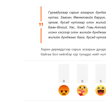
Гуравдугаар сарын агаарын дунда
нутаг, Завхан, Өмнөговийн баруун
орчим, бусад нутгаар олон жилий
Баян-Өлгий, Увс, Ховд, Говь-Алта
ихэнх хэсгээр олон жилийн дунджа
жилийн дунджаас бага, бусад нутг
Харин дөрөвдүгээр сарын агаарын дунда
байгаа бол нийлбэр хур тунадас нийт ну
0
0
0