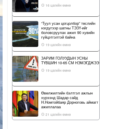
16 цагийн өмнө
“Туул усан цогцолбор” төслийн
нэгдүгээр шатны ТЭЗҮ-ийг
боловсруулах ажил 90 хувийн
гүйцэтгэлтэй байна
19 цагийн өмнө
ЗАРИМ ГОЛУУДЫН УСНЫ
ТҮВШИН 10-65 СМ НЭМЭГДЖЭЭ
19 цагийн өмнө
Өвөлжилтийн бэлтгэл ажлын
хүрээнд Шадар сайд
Н.Номтойбаяр Дорноговь аймагт
ажиллалаа
21 цагийн өмнө
ҮЙЛ ЯВДАЛ: Нийслэлийн ИТХ-