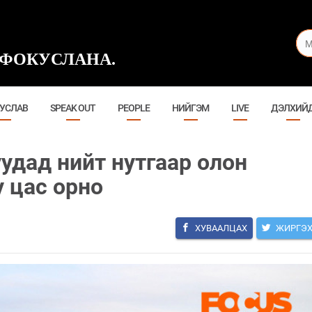
ФОКУСЛАНА.
УСЛАВ
SPEAK OUT
PEOPLE
НИЙГЭМ
LIVE
ДЭЛХИЙ
уудад нийт нутгаар олон
 цас орно
ХУВААЛЦАХ
ЖИРГЭ