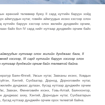
ын ерөнхий төлөвөөр буюу II сард нутгийн баруун хойд
үн аймгуудын нутаг, говийн аймгуудын ихэнх хэсгээр олон
рд нутгийн баруун хэсгээр олон жилийн дунджийн орчим,
лаан байх бол IV сард нийт нутгаар дунджийн орчим байх
н аймгуудын нутгаар олон жилийн дунджаас бага, II
нөд хэсгээр, III сард нутгийн баруун хэсгээр олон
йт нутгаар дунджийн орчим байх төлөвтэй байна.
ратур Баян-Өлгий, Увсын нутаг, Завханы ихэнх, Ховдын
йтэн, Хэнтий, Сүхбаатар, Дорнод, Дорноговийн нутаг,
н жилийн дунджаас дулаан, бусад нутгаар дунджийн орчим
с, Завхан, Өмнөговийн ихэнх, Говь-Алтай, Баянхонгор,
н дунджаас ахиу, Хэнтий, Дорнодын нутаг, Сүхбаатарын
, бусад нутгаар дунджийн орчим орох төлөвтэй байна.