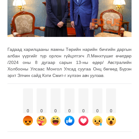
Гадаад харилцааны яамны Төрийн нарийн бичгийн даргын
албан үүргийг түр орлон гүйцэтгэгч Л.Мөнхтүшиг өчигдөр
/2024 оны 8 дугаар сарын 13-ны өдөр/ Австралийн
Холбооны Улсаас Монгол Улсад суугаа Онц бөгөөд Бүрэн
эрхт Элчин сайд Кэти Смит-г хүлээн авч уулзав.
0
0
0
0
0
0
0