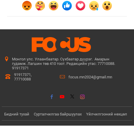
Монгол улс. Улаанбаатар. Сүхбаатар дүүрэг. Амарын
гудамж. Лагшин төв 410 тоот. Редакцийн утас: 77710088.
91917371
91917371,
focus.mn2024@gmail.mn
77710088
Бидний тухай
Сурталчилгаа байршуулах
Үйлчилгээний нөхцөл
© Since 2022 - 2026. Бүх эрх хуулиар хамгаалагдсан. Мэдээлэл
хуулбарлах хориотой.