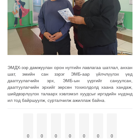
ЭМДХ-ээр дамжуулан орон нутгийн лавлагаа шатлал, анхан
шат, эмийн сан зэрэг ЭМБ-аар үйлчлүүлэх үед
даатгуулагчийн эрх, ЭМБ-ын үүргийг сануулсан,
даатгуулагчийн эрхийг зөрсөн тохиолдолд хаана хандаж,
шийдвэрлүүлэх талаарх хэвлэмэл хуудсыг иргэдийн нүдэнд
ил тод байршуулж, сурталчилж ажиллаж байна.
0
0
0
0
0
0
0