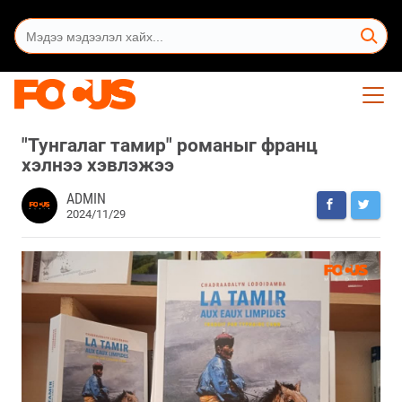
"Тунгалаг тамир" романыг франц
хэлнээ хэвлэжээ
ADMIN
2024/11/29