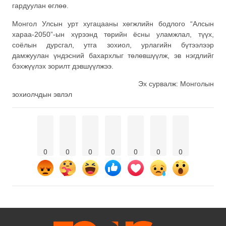
гардуулан өглөө.
Монгол Улсын урт хугацааны хөгжлийн бодлого “Алсын
хараа-2050”-ын хүрээнд төрийн ёсны уламжлал, түүх,
соёлын дурсгал, утга зохиол, урлагийн бүтээлээр
дамжуулан үндэсний бахархлыг төлөвшүүлж, эв нэгдлийг
бэхжүүлэх зорилт дэвшүүлжээ.
Эх сурвалж: Монголын
зохиолчдын эвлэл
0
0
0
0
0
0
0