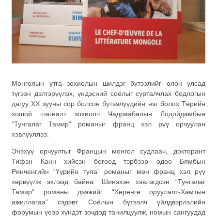
Монголын утга зохиолын шилдэг бүтээлийг олон улсад
түгээн дэлгэрүүлэх, үндэсний соёлыг сурталчлах бодлогын
дагуу ХХ зууны сор болсон бүтээлүүдийн нэг болох Төрийн
хошой шагналт зохиолч Чадраабалын Лодойдамбын
“Тунгалаг Тамир” романыг франц хэл рүү орчуулан
хэвлүүллээ.
Энэхүү орчуулгыг Францын монгол судлаач, докторант
Тифэн Канн хийсэн бөгөөд тэрбээр одоо Бямбын
Ринченгийн “Үүрийн туяа” романыг мөн франц хэл рүү
хөрвүүлж эхлээд байна. Шинэхэн хэвлэгдсэн “Тунгалаг
Тамир” романы дээжийг “Хөрөнгө оруулалт-Хамтын
ажиллагаа” сэдэвт Соёлын бүтээлч үйлдвэрлэлийн
форумын үеэр хүндэт зочдод танилцуулж, номын сангуудад