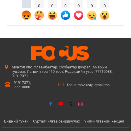
0
0
0
0
0
0
Монгол улс. Улаанбаатар. Сүхбаатар дүүрэг. Амарын
гудамж. Лагшин төв 410 тоот. Редакцийн утас: 77710088.
91917371
91917371,
focus.mn2024@gmail.mn
77710088
Бидний тухай
Сурталчилгаа байршуулах
Үйлчилгээний нөхцөл