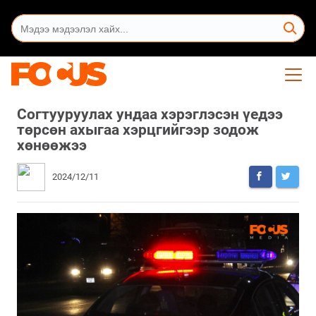
Согтууруулах ундаа хэрэглэсэн үедээ
төрсөн ахыгаа хэрцгийгээр зодож
хөнөөжээ
2024/12/11