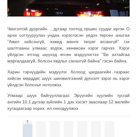
Чингэлтэй дүүргийн …дугаар тоотод оршин суудаг иргэн О
архи согтууруулах ундаа хэрэглэсэн үедээ төрсөн ахыгаа
“Ажил хийсэнгүй, ээжид мөнгө төгрөг өгсөнгүй” гэх
шалтгааны улмаас зодож, хөнөөсөн хэрэг гарчээ. Хэрэг
үйлдсэн этгээд шүүхэд өгсөн мэдүүлэгтээ “Би ахтайгаа
маргалдаагүй, болсон явдлыг санахгүй байна” гэсэн байна.
Харин гэрчүүдийн мэдүүлэг болоод цагдаагийн газраас
хийсэн мөрддөг, шүүх шинжилгээний дүгнэлт зэрэг нь хэрэг
үйлдсэн болохыг нотолжээ.
Улмаар шүүх байгууллагаас Эрүүгийн хуулийн тусгай
ангийн 10.1 дүгээр зүйлийн 1 дэх хэсэгт зааснаар 12 жилийн
хугацаагаар хорих ял оногдуулжээ.
1