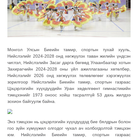
Монгол Улсын Биеийн тамир, спортын тухай хууль,
Нийслэлийг 2024-2028 онд хөгжүүлэх таван жилийн үндсэн
чиглэл, Нийслэлийн Засаг дарга бөгөөд Улаанбаатар хотын
Захирагчийн 2024-2028 оны үйл ажиллагааны хөтөлбөр,
Нийслэлийг 2026 онд хөгжүүлэх төлөвлөгөөг хэрэгжүүлэх
зорилгоор Нийслэлийн Биеийн тамир, спортын газраас
Цэцэрлэгийн хүүхдүүдийн Уран хөдөлгөөнт гимнастикийн
тэмцээнийг 1973 оноос хойш тасралтгүй 53 дахь жилдээ
зохион байгуулж байна.
Энэ тэмцээн нь цэцэрлэгийн хүүхдүүдэд бие бялдрын болон
гоо зүйн хүмүүжил олгодог чухал ач холбогдолтой тэмцээн
юм. Нийслэлийн Биеийн тамир, спортын газраас