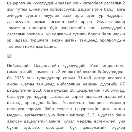
цэцэрлэгийн хүүхдүүдийн заавал хийх хөтөлбөрт дасгалыг 2
жил тутам шинэчлэн боловсруулж, цэцэрлэгийн багш, арга
зүйчдэд сургалт явуулан заах арга зүйн ур чадварыг
дээшлүүлэх ажлыг тогтмол хийж ирсэн. Жилээс жилд
тэмцээнд оролцож буй цэцэрлэгийн тоо, хүүхдүүдийн
дасгалын зохиомж, ур чадварын түвшин болон багш нарын
ур чадвар, туршлага, анхан шатны тэмцээнд оролцогчдын
тоо өсөн нэмэгдэж байна.
Нийслэлийн Цэцэрлэгийн хүүхдүүдийн Уран хөдөлгөөнт
гимнастикийн тэмцээн нь 2 үе шаттай зохион байгуулагддаг
ба 2026 оны гуравдугаар сарын 31-ний дотор явагдсан
анхан шатны тэмцээнд нийслэлийн найман дүүргийн 87
цэцэрлэгийн 2610 багачуудаас 25 цэцэрлэгийн 750 хүүхэд,
багачууд ур чадвар,
авьяасаа
сорин шалгарч дараагийн
шатанд өрсөлдөж байна. Уламжлалт ёсоороо тэмцээнд
оролцож тэргүүн байр эзэлсэн цэцэрлэгийг цом, алтан
медаль, өргөмжлөл, үнэ бүхий зүйлээр, 2, 3, 4 дүгээр байр
эзэлсэн цэцэрлэгийг мөнгө, хүрэл медаль, өргөмжлөл, үнэ
бүхий зүйлээр, оролцсон бүх цэцэрлэгийн хүүхэд