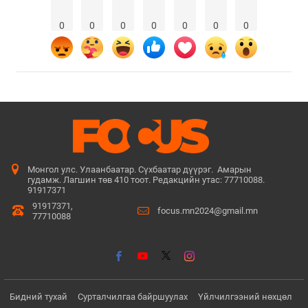
0
0
0
0
0
0
0
Монгол улс. Улаанбаатар. Сүхбаатар дүүрэг. Амарын
гудамж. Лагшин төв 410 тоот. Редакцийн утас: 77710088.
91917371
91917371,
focus.mn2024@gmail.mn
77710088
Бидний тухай
Сурталчилгаа байршуулах
Үйлчилгээний нөхцөл