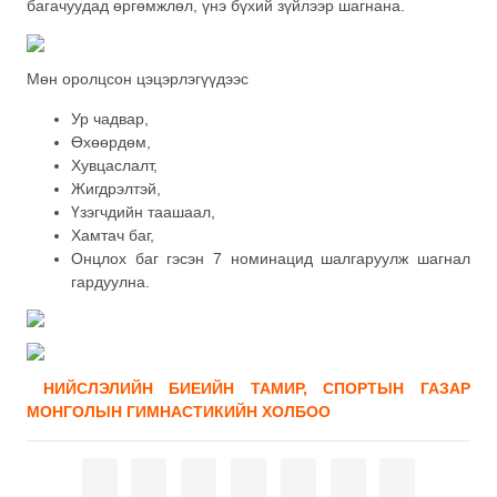
багачуудад өргөмжлөл, үнэ бүхий зүйлээр шагнана.
Мөн оролцсон цэцэрлэгүүдээс
Ур чадвар,
Өхөөрдөм,
Хувцаслалт,
Жигдрэлтэй,
Үзэгчдийн таашаал,
Хамтач баг,
Онцлох баг гэсэн 7 номинацид шалгаруулж шагнал
гардуулна.
НИЙСЛЭЛИЙН БИЕИЙН ТАМИР, СПОРТЫН ГАЗАР
МОНГОЛЫН ГИМНАСТИКИЙН ХОЛБОО