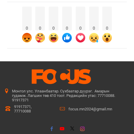
0
0
0
0
0
0
0
Монгол улс. Улаанбаатар. Сүхбаатар дүүрэг. Амарын
гудамж. Лагшин төв 410 тоот. Редакцийн утас: 77710088.
91917371
91917371,
focus.mn2024@gmail.mn
77710088