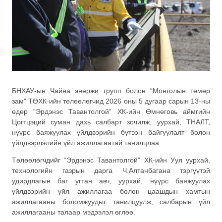
БНХАУ-ын Чайна энержи групп болон “Монголын төмөр
зам” ТӨХК-ийн төлөөлөгчид 2026 оны 5 дугаар сарын 13-ны
өдөр “Эрдэнэс Тавантолгой” ХК-ийн Өмнөговь аймгийн
Цогтцэций суман дахь салбарт зочилж, уурхай, ТНАЛТ,
нүүрс баяжуулах үйлдвэрийн бүтээн байгуулалт болон
үйлдвэрлэлийн үйл ажиллагаатай танилцлаа.
Төлөөлөгчдийг “Эрдэнэс Тавантолгой” ХК-ийн Уул уурхай,
технологийн газрын дарга Ч.Алтанбагана тэргүүтэй
удирдлагын баг угтан авч, уурхай, нүүрс баяжуулах
үйлдвэрийн үйл ажиллагаа болон цаашдын хамтын
ажиллагааны боломжуудыг танилцуулж, салбарын үйл
ажиллагааны талаар мэдээлэл өглөө.