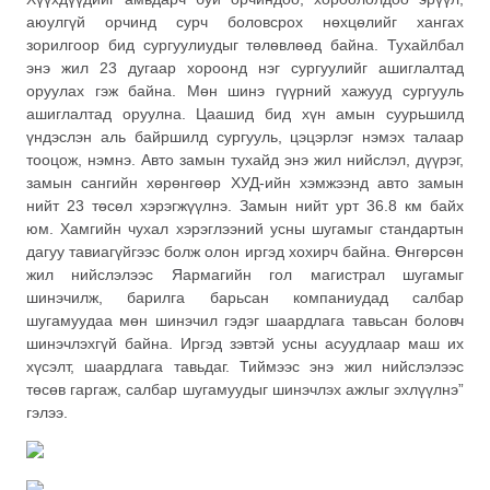
аюулгүй орчинд сурч боловсрох нөхцөлийг хангах
зорилгоор бид сургуулиудыг төлөвлөөд байна. Тухайлбал
энэ жил 23 дугаар хороонд нэг сургуулийг ашиглалтад
оруулах гэж байна. Мөн шинэ гүүрний хажууд сургууль
ашиглалтад оруулна. Цаашид бид хүн амын суурьшилд
үндэслэн аль байршилд сургууль, цэцэрлэг нэмэх талаар
тооцож, нэмнэ. Авто замын тухайд энэ жил нийслэл, дүүрэг,
замын сангийн хөрөнгөөр ХУД-ийн хэмжээнд авто замын
нийт 23 төсөл хэрэгжүүлнэ. Замын нийт урт 36.8 км байх
юм. Хамгийн чухал хэрэглээний усны шугамыг стандартын
дагуу тавиагүйгээс болж олон иргэд хохирч байна. Өнгөрсөн
жил нийслэлээс Яармагийн гол магистрал шугамыг
шинэчилж, барилга барьсан компаниудад салбар
шугамуудаа мөн шинэчил гэдэг шаардлага тавьсан боловч
шинэчлэхгүй байна. Иргэд зэвтэй усны асуудлаар маш их
хүсэлт, шаардлага тавьдаг. Тиймээс энэ жил нийслэлээс
төсөв гаргаж, салбар шугамуудыг шинэчлэх ажлыг эхлүүлнэ”
гэлээ.