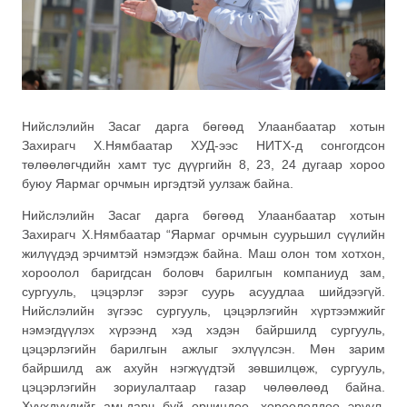
Нийслэлийн Засаг дарга бөгөөд Улаанбаатар хотын
Захирагч Х.Нямбаатар ХУД-ээс НИТХ-д сонгогдсон
төлөөлөгчдийн хамт тус дүүргийн 8, 23, 24 дугаар хороо
буюу Яармаг орчмын иргэдтэй уулзаж байна.
Нийслэлийн Засаг дарга бөгөөд Улаанбаатар хотын
Захирагч Х.Нямбаатар “Яармаг орчмын суурьшил сүүлийн
жилүүдэд эрчимтэй нэмэгдэж байна. Маш олон том хотхон,
хороолол баригдсан боловч барилгын компаниуд зам,
сургууль, цэцэрлэг зэрэг суурь асуудлаа шийдээгүй.
Нийслэлийн зүгээс сургууль, цэцэрлэгийн хүртээмжийг
нэмэгдүүлэх хүрээнд хэд хэдэн байршилд сургууль,
цэцэрлэгийн барилгын ажлыг эхлүүлсэн. Мөн зарим
байршилд аж ахуйн нэгжүүдтэй зөвшилцөж, сургууль,
цэцэрлэгийн зориулалтаар газар чөлөөлөөд байна.
Хүүхдүүдийг амьдарч буй орчиндоо, хороололдоо эрүүл,