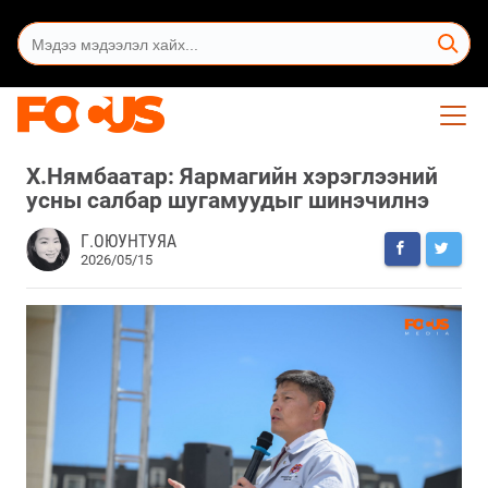
Х.Нямбаатар: Яармагийн хэрэглээний
усны салбар шугамуудыг шинэчилнэ
Г.ОЮУНТУЯА
2026/05/15