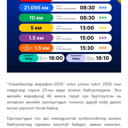
“Улаанбаатар марафон-2026” олон улсын гүйлт 2026 оны
тавдугаар сарын 23-ны өдөр зохион байгуулагдана. Энэ
жилийн марафонд 46 мянга гаруй хүн бүртгүүлсэн нь
өнгөрсөн жилийн оролцогчдын тооноос даруй хоёр дахин
өссөн үзүүлэлт болж байна.
Оролцогчдын тоо эрс нэмэгдсэнтэй холбоотойгоор зохион
байгуулагчид гарааны аюулгүй байдал, замын ачаалал,