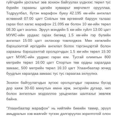
гүйгчдийн урсгалыг зөв зохион байгуулах үүднээс төрөл тус
бүрийн гарааны цагийн хуваарьт өөрчлөлт орууллаа.
Тодруулбал, бүтэн марафон буюу 42.195 км-ийн ангилал
өглөөний 07:00 цагт Соёлын төв өргөөний баруун талаас
гарах бол хагас марафон 21.095 км болон 10 км-ийн төрөл
08:30 цагт эхэлнэ. Эрүүл мэндийн 5 км-ийн гүйлт 13:00 цагт
МУИС-ийн урдаас гарах бөгөөд 1.5 км-ийн гэр бүлийн
ангилал 15:00 цагт эхлэхээр товлогджээ. Мөн хөгжлийн
бэрхшээлтэй иргэдийн ангилал болох тэргэнцэртэй болон
харааны бэрхшээлтэй оролцогчдын 1.5 км-ийн төрөл 15:30
цагт МУИС-ийн урдаас гарах юм. Тусгай олимпын 800
метрийн төрөл 16:00 цагт Спортын төв ордны харалдаа
замаас, 500 метрийн төрөл 16:10 цагт Улаанбаатар зочид
буудлын харалдаа замаас тус тус гараагаа эхлүүлнэ.
Зохион байгуулагчдын зүгээс оролцогчдыг гарааны бүсэд
дор хаяж 30-60 минутын өмнө ирж, энгэрийн дугаар, чип
болон ангиллын мэдээллээ урьдчилан шалгахыг зөвлөж
байна.
“Улаанбаатар марафон” нь нийтийн биеийн тамир, эрүүл
амьдралын хэв маягийг түгээн дэлгэрүүлэх зорилготой олон