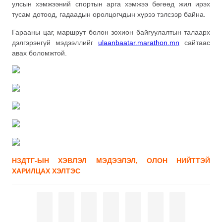
улсын хэмжээний спортын арга хэмжээ бөгөөд жил ирэх
тусам дотоод, гадаадын оролцогчдын хүрээ тэлсээр байна.
Гарааны цаг, маршрут болон зохион байгуулалтын талаарх
дэлгэрэнгүй мэдээллийг
ulaanbaatar.marathon.mn
сайтаас
авах боломжтой.
НЗДТГ-ЫН ХЭВЛЭЛ МЭДЭЭЛЭЛ, ОЛОН НИЙТТЭЙ
ХАРИЛЦАХ ХЭЛТЭС