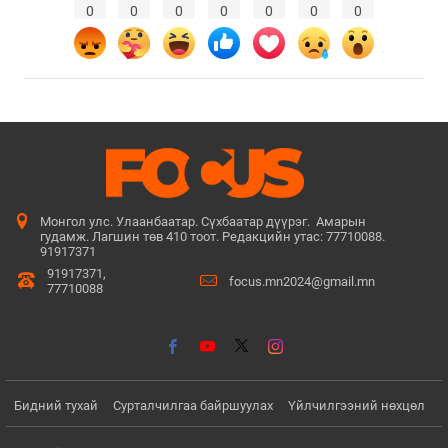
0
0
0
0
0
0
0
Монгол улс. Улаанбаатар. Сүхбаатар дүүрэг. Амарын
гудамж. Лагшин төв 410 тоот. Редакцийн утас: 77710088.
91917371
91917371,
focus.mn2024@gmail.mn
77710088
Бидний тухай
Сурталчилгаа байршуулах
Үйлчилгээний нөхцөл