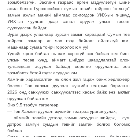
эрэмбэлээгүй, Засгийн газраас өргөн мэдүүлээгүй шинэ
ажил болох Гурвансайхан сумын төвийг тойрсон “кольцо”
замын ажлыг манай аймгаас сонгогдсон УИХ-ын гишүүд
УИХ-ын чуулган дээр санал оруулж улсын төсөвт
суулгуулсан байдаг.
Зураг дээрх улаанаар зурсан замыг хараарай! Сумын төв
тойрсон замаар яг яах гээд байгааг ойлгохгүй юм,
машинаар сумаа тойрч гороолох юм уу!
Үүнийг ярьж байгаа нь зам хэрэггүй гэж байгаа юм биш,
улсын төсөв хүнд, аймагт шийдэх шаардлагатай олон
тулгамдсан асуудал байхад хөрөнгө оруулалтаа зөв
эрэмбэлэх ёстой гэдэг асуудал юм.
Хамгийн харамсалтай нь олон жил гацаж байж хөдлөхөөр
болсон Төв халхын дуулалт жүжгийн театрын барилгын
2026 онд санхүүжих санхүүжилтээс хасаж байж энэ ажлыг
оруулсан байгаа юм.
Энэ 9.5 тэрбум төгрөгөөр:
— Төв Халхын дуулалт жүжгийн театраа урагшлуулах,
— аймгийн төвийн дотоод замын асуудлыг шийдэх,— сум
дотроо замгүй сумдын төвийг замтай болгох боломж
байлаа.
Одоо энэ ажлын тендер зарлагдаж, гэрээ байгуулах