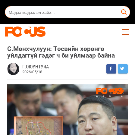
С.Мөнхчулуун: Төсвийн хөрөнгө
уйлдаггүй гэдэг ч би уйлмаар байна
Г.ОЮУНТУЯА
2026/05/18