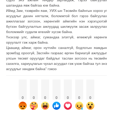
шатандаа явж байгаа юм байна.
Иймд Зам, тээврийн яам, УИХ-ын Төсвийн байнгын хороо уг
асуудлыг дахин нягталж, боломжтой бол гэрээ байгуулах
ажиллагааг зогсоон, хөрөнгийг аймгийн нэн хэрэгцээтэй
бүтээн байгуулалтын ажлуудад шилжүүлж засаж залруулах
боломжийг судалж өгөхийг хүсэж байна.
Үнэхээр улс, аймаг, сумандаа элэггүй, өгөөжгүй хөрөнгө
оруулалт гэж харж байна.
Цаашид аймаг, орон нутгийн саналгүй, бодлогын яамдын
эрэмбэд ороогүй, Засгийн газраас өргөн бариагүй ажлуудыг
улсын төсөвт оруулдаг байдлыг таслан зогсоох нь төсвийн
сахилга, хариуцлагын чухал асуудал гэж үзэж байгаа тул энэ
асуудлыг хөндөж байна" гэжээ
0
0
0
0
0
0
0