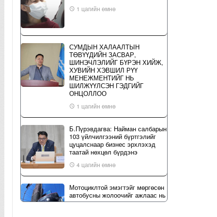
1 цагийн өмнө
СУМДЫН ХАЛААЛТЫН
ТӨВҮҮДИЙН ЗАСВАР,
ШИНЭЧЛЭЛИЙГ БҮРЭН ХИЙЖ,
ХУВИЙН ХЭВШИЛ РҮҮ
МЕНЕЖМЕНТИЙГ НЬ
ШИЛЖҮҮЛСЭН ГЭДГИЙГ
ОНЦОЛЛОО
1 цагийн өмнө
Б.Пүрэвдагва: Найман салбарын
103 үйлчилгээний бүртгэлийг
цуцалснаар бизнес эрхлэхэд
таатай нөхцөл бүрдэнэ
4 цагийн өмнө
Мотоциклтой эмэгтэйг мөргөсөн
автобусны жолоочийг ажлаас нь
чөлөөлжээ
4 цагийн өмнө