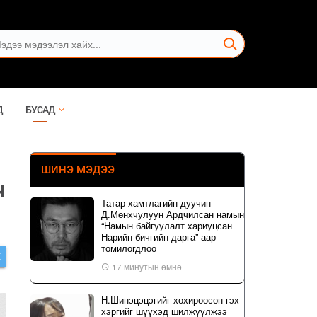
Д
БУСАД
ШИНЭ МЭДЭЭ
ч
Татар хамтлагийн дуучин
Д.Мөнхчулуун Ардчилсан намын
“Намын байгуулалт хариуцсан
Нарийн бичгийн дарга”-аар
томилогдлоо
Х
17 минутын өмнө
Н.Шинэцэцэгийг хохироосон гэх
хэргийг шүүхэд шилжүүлжээ