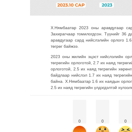
Х.Нямбаатар 2023 оны аравдугаар са
Захирагчаар томилогдсон. Түүнийг 36 д
аравдугаар сард нийслэлийн орлого 1.6
төгрөг байжээ.
2023 оны жилийн эцэст нийслэлийн орло
төгрөгийн орлоготой, 2.7 их наяд төгрөг
орлоготой, 2.5 их наяд төгрөгийн хөрөн
байдлаар нийслэл 1.7 их наяд төгрөгийн
байна. Х.Нямбаатар 1.6 их наядын орлог
2.5 их наяд төгрөгийн үлдэгдэлтэй хүлээл
0
0
0