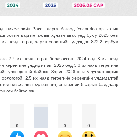
рд нийслэлийн Засаг дарга бөгөөд Улаанбаатар хотын
ахь хотын даргын ажлыг хүлээн авах үед буюу 2023 оны
 их наяд төгрөг, харин хөрөнгийн үлдэгдэл 822.2 тэрбум
го 2.2 их наяд төгрөг болж өссөн. 2024 онд 3 их наяд
ийн хөрөнгийн үлдэгдэлтэй, 2025 онд 3.8 их наяд төгрөгийн
гийн үлдэгдэлтэй байжээ. Харин 2026 оны 5 дугаар сарын
 орлоготой, 2.5 их наяд төгрөгийн хөрөнгийн үлдэгдэлтэй
отой нийслэлийг хүлээн авч, оны эхний 5 сарын байдлаар
гэн өгч байгаа аж.
1
0
0
0