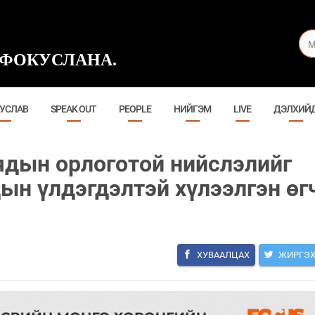
ФОКУСЛАНА.
УСЛАВ
SPEAK OUT
PEOPLE
НИЙГЭМ
LIVE
ДЭЛХИЙ
аядын орлоготой нийслэлийг
дын үлдэгдэлтэй хүлээлгэн өг
ХУВААЛЦАХ
ЖИРГЭ