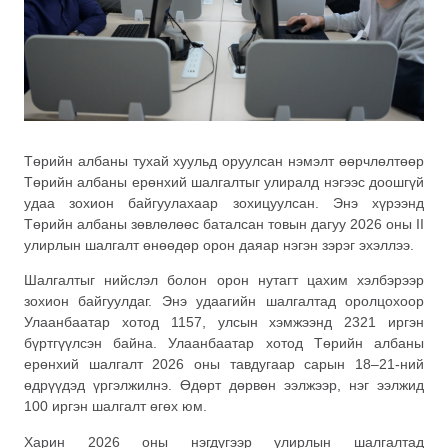
Төрийн албаны тухай хуульд оруулсан нэмэлт өөрчлөлтөөр
Төрийн албаны ерөнхий шалгалтыг улиралд нэгээс доошгүй
удаа зохион байгуулахаар зохицуулсан. Энэ хүрээнд
Төрийн албаны зөвлөлөөс баталсан товын дагуу 2026 оны II
улирлын шалгалт өнөөдөр орон даяар нэгэн зэрэг эхэллээ.
Шалгалтыг нийслэл болон орон нутагт цахим хэлбэрээр
зохион байгуулдаг. Энэ удаагийн шалгалтад оролцохоор
Улаанбаатар хотод 1157, улсын хэмжээнд 2321 иргэн
бүртгүүлсэн байна. Улаанбаатар хотод Төрийн албаны
ерөнхий шалгалт 2026 оны тавдугаар сарын 18–21-ний
өдрүүдэд үргэлжилнэ. Өдөрт дөрвөн ээлжээр, нэг ээлжид
100 иргэн шалгалт өгөх юм.
Харин 2026 оны нэгдүгээр улирлын шалгалтад