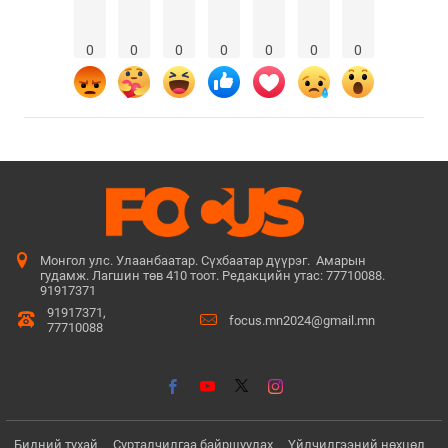
0
0
0
0
0
0
0
Монгол улс. Улаанбаатар. Сүхбаатар дүүрэг. Амарын
гудамж. Лагшин төв 410 тоот. Редакцийн утас: 77710088.
91917371
91917371,
focus.mn2024@gmail.mn
77710088
Бидний тухай
Сурталчилгаа байршуулах
Үйлчилгээний нөхцөл