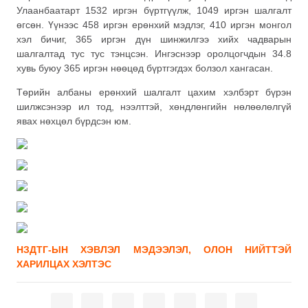
Улаанбаатарт 1532 иргэн бүртгүүлж, 1049 иргэн шалгалт
өгсөн. Үүнээс 458 иргэн ерөнхий мэдлэг, 410 иргэн монгол
хэл бичиг, 365 иргэн дүн шинжилгээ хийх чадварын
шалгалтад тус тус тэнцсэн. Ингэснээр оролцогчдын 34.8
хувь буюу 365 иргэн нөөцөд бүртгэгдэх болзол хангасан.
Төрийн албаны ерөнхий шалгалт цахим хэлбэрт бүрэн
шилжсэнээр ил тод, нээлттэй, хөндлөнгийн нөлөөлөлгүй
явах нөхцөл бүрдсэн юм.
НЗДТГ-ЫН ХЭВЛЭЛ МЭДЭЭЛЭЛ, ОЛОН НИЙТТЭЙ
ХАРИЛЦАХ ХЭЛТЭС