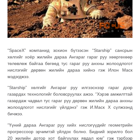
“SpaceX” компанид зохион бүтээсэн “Starship” сансрын
хөлгийг хоёр жилийн дараа Ангараг гараг руу хөөргөхөөр
төлөвлөж байгаа бөгөөд тус гараг руу анхны жолоодлогот
нислэгийг дөрвөн жилийн дараа хийнэ гэж Илон Маск
мэдэгджээ.
“Starship” хөлгийг Ангараг руу илгээснээр гараг дээр
газардах технологийг боловсруулах ажээ. “Хэрэв амжилттай
газардаж чадвал тус гараг руу дөрвөн жилийн дараа анхны
жолоодлогот нислэгийг үйлдэнэ” гэж И.Маск Х сүлжээнд
бичжээ.
“Үүний дараа Ангараг руу хийх нислэгүүдийг геометрийн
прогрессоор эрчимтэй үйлдэх болно. Бидний зорилго бол
20 жилийн дотор хот байгуулах явдал юм” гэж тэрбээр