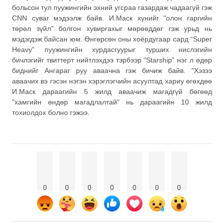
больсон тул пуужингийн эхний угсраа газардаж чадаагүй гэж
CNN суваг мэдээлж байв. И.Маск хүнийг "олон гаргийн
төрөл зүйл" болгон хувиргахыг мөрөөддөг гэж урьд нь
мэдэгдэж байсан юм. Өнгөрсөн оны хоёрдугаар сард “Super
Heavy” пуужингийн хурдасгуурыг турших нислэгийн
бичлэгийг твиттерт нийтлэхдээ тэрбээр "Starship” нэг л өдөр
биднийг Ангараг руу аваачна гэж бичиж байв. "Хэзээ
аваачих вэ гэсэн нэгэн хэрэглэгчийн асуултад хариу өгөхдөө
И.Маск дараагийн 5 жилд аваачиж магадгүй бөгөөд
"хамгийн өндөр магадлалтай" нь дараагийн 10 жилд
тохиолдох болно гэжээ.
0
0
0
0
0
0
0