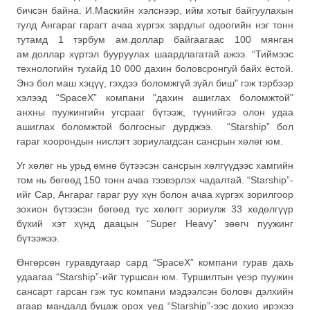
бичсэн байна. И.Маскийн хэлснээр, ийм хотыг байгуулахын
тулд Ангараг гарагт ачаа хүргэх зардлыг одоогийн нэг тонн
тутамд 1 тэрбум ам.доллар байгаагаас 100 мянган
ам.доллар хүртэл бууруулах шаардлагатай ажээ. “Тиймээс
технологийн тухайд 10 000 дахин боловсронгуй байх ёстой.
Энэ бол маш хэцүү, гэхдээ боломжгүй зүйл биш" гэж тэрбээр
хэлээд “SpaceX” компани "дахин ашиглах боломжтой"
анхны пуужингийн угсрааг бүтээж, түүнийгээ олон удаа
ашиглах боломжтой болгосныг дурджээ. “Starship” бол
гараг хоорондын нислэгт зориулагдсан сансрын хөлөг юм.
Уг хөлөг нь урьд өмнө бүтээсэн сансрын хөлгүүдээс хамгийн
том нь бөгөөд 150 тонн ачаа тээвэрлэх чадалтай. “Starship”-
ийг Сар, Ангараг гараг руу хүн болон ачаа хүргэх зорилгоор
зохион бүтээсэн бөгөөд тус хөлөгт зориулж 33 хөдөлгүүр
бүхий хэт хүнд даацын “Super Heavy” зөөгч пуужинг
бүтээжээ.
Өнгөрсөн гуравдугаар сард “SpaceX” компани гурав дахь
удаагаа “Starship”-ийг туршсан юм. Туршилтын үеэр пуужин
сансарт гарсан гэж тус компани мэдээлсэн боловч дэлхийн
агаар мандалд буцаж орох үед “Starship”-ээс дохио ирэхээ