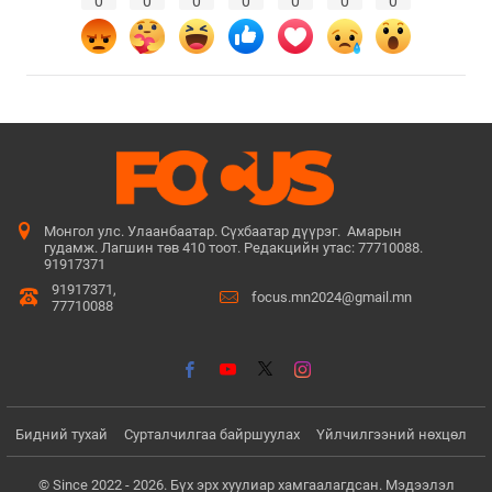
0
0
0
0
0
0
0
Монгол улс. Улаанбаатар. Сүхбаатар дүүрэг. Амарын
гудамж. Лагшин төв 410 тоот. Редакцийн утас: 77710088.
91917371
91917371,
focus.mn2024@gmail.mn
77710088
Бидний тухай
Сурталчилгаа байршуулах
Үйлчилгээний нөхцөл
© Since 2022 - 2026. Бүх эрх хуулиар хамгаалагдсан. Мэдээлэл