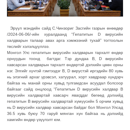
Эрүүл мэндийн сайд С.Чинзориг Засгийн газрын өнөөдөр
/2024-06-06/-ийн хуралдаанд “Гепатитын D вирусийн
халдварын талаар авах арга хэмжээний тухай” тогтоолын
төслийг хэлэлцүүллээ.
Монгол Улс гепатитын вирусийн халдварын тархалт өндөр
орнуудын тоонд багтдаг. Тэр дундаа В, D вирусийн
хавсарсан халдварын тархалт өндөртэй дэлхийн цөөн орны
нэг. Элгийг хүчтэй гэмтээдэг В, D вирустэй иргэдийн 80 хувь
нь элэгний архаг үрэвсэл, хатуурал, хорт хавдраар хүндэрч
байгаа нь манай орны хувьд тулгамдсан асуудал болсоор
байгааг сайд онцлоод “Гепатитын D вирусийн халдвар В
вирусийн халдвартай хавсарч явагддаг бөгөөд дэлхийд
гепатитын В вирусийн халдвартай хүмүүсийн 5 орчим хувьд
нь D вирусийн халдвар хавсарсан байдаг бол Монгол Улсад
36.5 хувь буюу 70 гаруй мянган хүн байгаа нь дэлхийд
хамгийн өндөр үзүүлэлт юм.