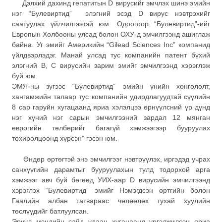
Дэлхий дахинд гепатитын D вирусийг эмчлэх шинэ эмийн
нэг “Булевиртид” элэгний эсэд D вирус нэвтрэхийг
саатуулах үйлчилгээтэй юм. Одоогоор “Булевиртид”-ийг
Европын Холбооны улсад болон ОХУ-д эмчилгээнд ашиглаж
байна. Уг эмийг Америкийн “Gilead Sciences Inс” компанид
үйлдвэрлэдэг. Манай улсад тус компанийн патент бүхий
элэгний В, С вирусийн зарим эмийг эмчилгээнд хэрэглэж
буй юм.
ЭМЯ-ны зүгээс “Булевиртид” эмийн үнийн хөнгөлөлт,
хангамжийн талаар тус компанийн удирдлагуудтай сүүлийн
8 сар гаруйн хугацаанд яриа хэлэлцээ өрнүүлсний үр дүнд
нэг хүний нэг сарын эмчилгээний зардал 12 мянган
еврогийн төлбөрийг багагүй хэмжээгээр бууруулах
тохиролцоонд хүрсэн” гэсэн юм.
Өндөр өртөгтэй энэ эмчилгээг нэвтрүүлэх, иргэдэд учрах
санхүүгийн дарамтыг бууруулахын тулд тодорхой арга
хэмжээг авч буй бөгөөд УИХ-аар D вирусийн эмчилгээнд
хэрэглэх “Булевиртид” эмийг Нэмэгдсэн өртгийн болон
Гаалийн албан татвараас чөлөөлөх тухай хуулийн
төслүүдийг батлуулсан.
Эрүүл мэндийн сайд удаан хугацаанд үргэлжилсэн яриа