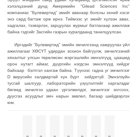
хэлэлцээний дүнд Америкийн “Gilead Sciences Inс”
компаниас “Булевиртид” эмийг авахаар болсны эхний хэсэг
энэ сард багтаж орж ирнэ. Тиймээс уг эмийг хүлээн авах,
хадгалах, тээвэрлэх, зарцуулах журмыг батлахаар ажиллаж
байна гэдгийг Засгийн газрын хуралдаанд танилцуулсан.
Иргэдийг “Булевиртид” эмийн эмчилгээнд хамруулах үйл
ажиллагааг ХӨСҮТ удирдан зохион байгуулж, эмчилгээний
хяналтыг улсын төрөлжсөн мэргэшлийн эмнэлгүүд, цаашид
орон нутагт аймаг, дүүргийн нэгдсэн эмнэлгүүд хийдэг
байхаар бэлтгэл хангаж байна. Түүнээс гадна уг эмчилгээг
D вирусийн халдвартай хүн бүрт хийдэггүй. Эмнэлзүйн
тусгай шалгуур, лабораторийн үзүүлэлтийг харгалздаг
бөгөөд эмчилгээ удаан үргэлжилдэг, эмчилгээг зогсоох,
дуусгах асуудлыг эмч нарын зөвлөл, багаар шийдвэрлэх
юм.