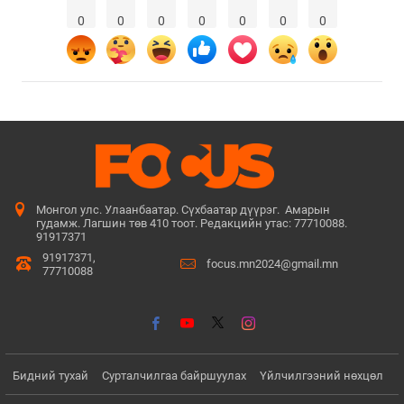
0
0
0
0
0
0
0
Монгол улс. Улаанбаатар. Сүхбаатар дүүрэг. Амарын
гудамж. Лагшин төв 410 тоот. Редакцийн утас: 77710088.
91917371
91917371,
focus.mn2024@gmail.mn
77710088
Бидний тухай
Сурталчилгаа байршуулах
Үйлчилгээний нөхцөл