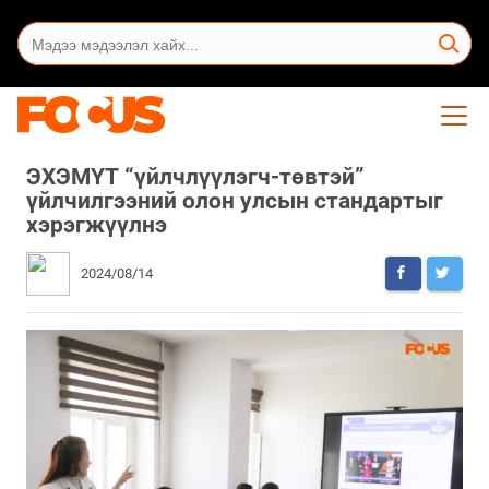
ЭХЭМҮТ “үйлчлүүлэгч-төвтэй”
үйлчилгээний олон улсын стандартыг
хэрэгжүүлнэ
2024/08/14