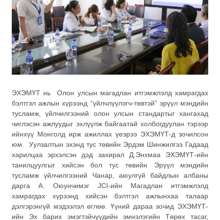
ЭХЭМҮТ нь Олон улсын магадлан итгэмжлэлд хамрагдах
бэлтгэл ажлын хүрээнд “үйлчлүүлэгч-төвтэй” эрүүл мэндийн
тусламж, үйлчилгээний олон улсын стандартыг хангахад
чиглэсэн ажлуудыг эхлүүлж байгаатай холбогдуулан тэрээр
ийнхүү Монголд ирж ажиллах үеэрээ ЭХЭМҮТ-д зочилсон
юм. Уулзалтын эхэнд тус төвийн Эрдэм Шинжилгээ Гадаад
харилцаа эрхэлсэн дэд захирал Д.Энхмаа ЭХЭМҮТ-ийн
танилцуулгыг хийсэн бол тус төвийн Эрүүл мэндийн
тусламж үйлчилгээний Чанар, аюулгүй байдлын албаны
дарга А. Оюунчимэг JCI-ийн Магадлан итгэмжлэлд
хамрагдах хүрээнд хийсэн бэлтгэл ажлынхаа талаар
дэлгэрэнгүй мэдээлэл өглөө. Үүний дараа зочид ЭХЭМҮТ-
ийн Эх барих эмэгтэйчүүдийн эмнэлэгийн Төрөх тасаг,