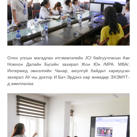
Олон улсын магадлан итгэмжлэлийн JCI байгууллагын Ази
Номхон Далайн Бүсийн захирал Жон Юн /MPA. MBA/,
Интермед эмнэлгийн Чанар, аюулгүй байдал хариуцсан
захирал АУ-ны доктор И.Бат-Эрдэнэ нар өнөөдөр ЭХЭМҮТ-
д ажиллалаа.