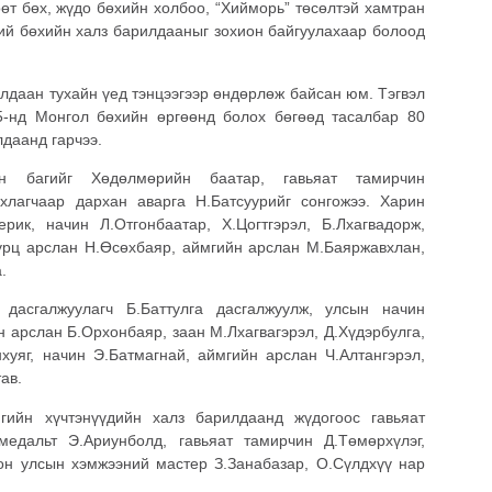
өт бөх, жүдо бөхийн холбоо, “Хийморь” төсөлтэй хамтран
ий бөхийн халз барилдааныг зохион байгуулахаар болоод
илдаан тухайн үед тэнцээгээр өндөрлөж байсан юм. Тэгвэл
5-нд Монгол бөхийн өргөөнд болох бөгөөд тасалбар 80
лдаанд гарчээ.
н багийг Хөдөлмөрийн баатар, гавьяат тамирчин
хлагчаар дархан аварга Н.Батсуурийг сонгожээ. Харин
рик, начин Л.Отгонбаатар, Х.Цогтгэрэл, Б.Лхагвадорж,
урц арслан Н.Өсөхбаяр, аймгийн арслан М.Баяржавхлан,
.
 дасгалжуулагч Б.Баттулга дасгалжуулж, улсын начин
 арслан Б.Орхонбаяр, заан М.Лхагвагэрэл, Д.Хүдэрбулга,
нхуяг, начин Э.Батмагнай, аймгийн арслан Ч.Алтангэрэл,
ав.
гийн хүчтэнүүдийн халз барилдаанд жүдогоос гавьяат
едальт Э.Ариунболд, гавьяат тамирчин Д.Төмөрхүлэг,
лон улсын хэмжээний мастер З.Занабазар, О.Сүлдхүү нар