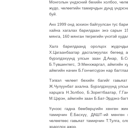
Монголын үндэсний бөхийн холбоо, чөлө
жүдо, чөлөөтийн тамирчдын дунд үндэсн
буй.
Анх 1999 онд зохион байгуулсан тус бар
хайна хагалах барилдаан энэ сарын 1
мянга, 160 мянган төгрөгийн үнэтэй худа
Халз барилдаанд оролцох жүдочды
Х.Цагаанбаатар дасгалжуулах бөгөөд а
бүрэлдэхүүнд улсын заан Д.Анар, Б.Се
Б.Түвшинтөгс, Э.Мөнхжаргал, аймгийн х
аймгийн начин Б.Гончигсүрэн нар багтлаа
Тэгвэл чөлөөт бөхийн багийг гавьяат
Ж.Чулуунбат ахална. Бүрэлдэхүүнд улсын
харцага Н.Золбоо, Б.Зоригтбаатар, Г.Га
М.Цэрэн, аймгийн заан Б.Бат-Эрдэнэ багт
Үүнээс гадна бөмбөрцгийн хөнгөн жин
тамирчин Ё.Басхүү, ДАШТ-ий мөнгөн м
чөлөөтөөс гавьяат тамирчин Т.Тулга, о
зодоглох ажээ.