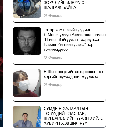
ЗӨРЧЛИЙГ ИЛРҮҮЛЭН
ШАЛГАЖ БАЙНА
Өчигдөр
Татар хамтлагийн дуучин
Д.Мөнхчулуун Ардчилсан намын
“Намын байгуулалт хариуцсан
Нарийн бичгийн дарга”-аар
томилогдлоо
Өчигдөр
Н.Шинэцэцэгийг хохироосон гэх
хэргийг шүүхэд шилжүүлжээ
Өчигдөр
СУМДЫН ХАЛААЛТЫН
ТӨВҮҮДИЙН ЗАСВАР,
ШИНЭЧЛЭЛИЙГ БҮРЭН ХИЙЖ,
ХУВИЙН ХЭВШИЛ РҮҮ
МЕНЕЖМЕНТИЙГ НЬ
ШИЛЖҮҮЛСЭН ГЭДГИЙГ