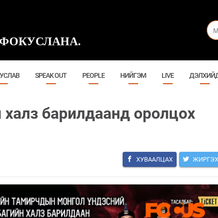
ФОКУСЛАНА.
УСЛАВ
SPEAK OUT
PEOPLE
НИЙГЭМ
LIVE
ДЭЛХИЙ
 халз барилдаанд оролцох
ХУВААЛЦАХ
ЖИРГЭ