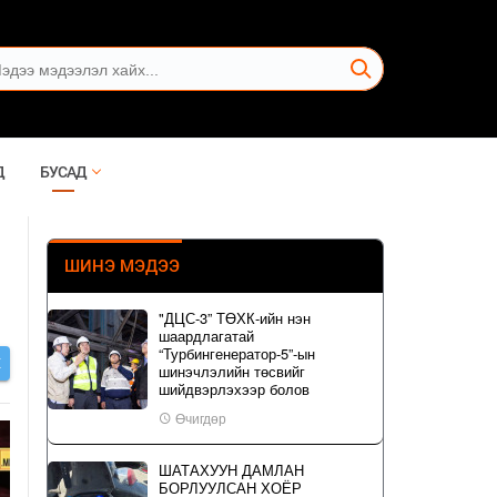
Д
БУСАД
ШИНЭ МЭДЭЭ
"ДЦС-3” ТӨХК-ийн нэн
шаардлагатай
“Турбингенератор-5”-ын
Х
шинэчлэлийн төсвийг
шийдвэрлэхээр болов
Өчигдөр
ШАТАХУУН ДАМЛАН
БОРЛУУЛСАН ХОЁР