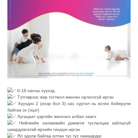
0-18 насны хүүхэд
Тэтгэврээс өөр тогтмол мөнгөн орлогогүй иргэн
Хүүхдээ 2 (ихэр бол 3) нас хүртэл нь өсгөн бойжуулж
байгаа эх (эцэг)
Хугацаат цэргийн жинхэнэ албан хаагч
Нийгмийн халамжийн дэмжлэг туслалцаа зайлшгүй
шаардлагатай өрхийн гишүүн-иргэн
Ял эдэлж байгаа ялтан тус тус хамаардаг.