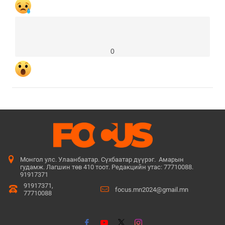
0
Монгол улс. Улаанбаатар. Сүхбаатар дүүрэг. Амарын
гудамж. Лагшин төв 410 тоот. Редакцийн утас: 77710088.
91917371
91917371,
focus.mn2024@gmail.mn
77710088