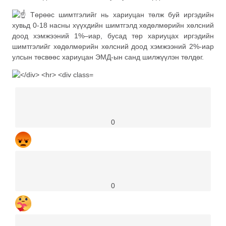
Төрөөс шимтгэлийг нь хариуцан төлж буй иргэдийн
хувьд 0-18 насны хүүхдийн шимтгэлд хөдөлмөрийн хөлсний
доод хэмжээний 1%–иар, бусад төр хариуцах иргэдийн
шимтгэлийг хөдөлмөрийн хөлсний доод хэмжээний 2%-иар
улсын төсвөөс хариуцан ЭМД-ын санд шилжүүлэн төлдөг.
0
0