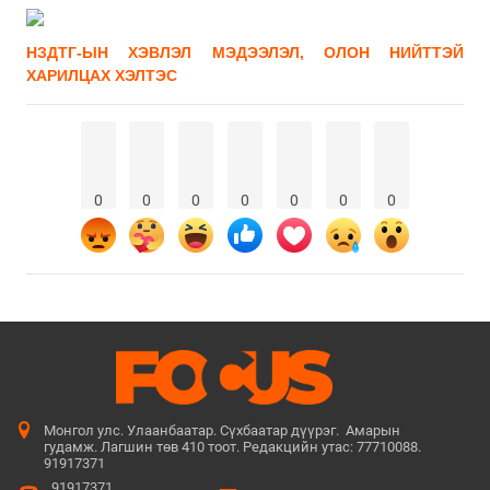
НЗДТГ-ЫН ХЭВЛЭЛ МЭДЭЭЛЭЛ, ОЛОН НИЙТТЭЙ
ХАРИЛЦАХ ХЭЛТЭС
0
0
0
0
0
0
0
Монгол улс. Улаанбаатар. Сүхбаатар дүүрэг. Амарын
гудамж. Лагшин төв 410 тоот. Редакцийн утас: 77710088.
91917371
91917371,