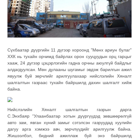
Сүхбаатар дүүргийн 11 дүгээр хороонд "Мөнх ариун булаг"
ХХК нь тухайн орчимд байрлах орон сууцуудын орц гарцыг
хааж, 24 дүгээр цэцэрлэгийн гадна орчны аюулгүй байдлыг
алдагдуулсан. Мөн дулааны шугамыг эвдэж барилгын ажил
явуулж буй зөрчлийг арилгуулахаар нийслэлийн Хяналт
шалгалтын газраас тухайн байршилд дахин шалгалт хийж
байна.
Нийслэлийн Хяналт шалгалтын газрын дарга
С.Энхбаяр “Улаанбаатар хотын дүүргүүдэд зөвшөөрөлгүй
авто зам, явган хүний замыг сэтэлсэн газруудад хуулийн
дагуу арга хэмжээ авч, зөрчлүүдийг арилгуулж байна.
Жишээлбэл, бидний ажиллаж буй энэ байршилд