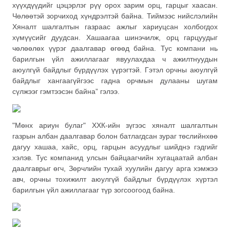
хүүхдүүдийг цэцэрлэг рүү орох зарим орц, гарцыг хаасан.
Чөлөөтэй зорчиход хүндрэлтэй байна. Тиймээс нийслэлийн
Хяналт шалгалтын газраас ажлыг хариуцсан холбогдох
хүмүүсийг дуудсан. Хашаагаа шинэчилж, орц гарцуудыг
чөлөөлөх үүрэг даалгавар өгөөд байна. Тус компани нь
барилгын үйл ажиллагааг явуулахдаа ч ажилтнуудын
аюулгүй байдлыг бүрдүүлэх үүрэгтэй. Гэтэл орчны аюулгүй
байдлыг хангаагүйгээс гадна орчмын дулааны шугам
сүлжээг гэмтээсэн байна” гэлээ.
"Мөнх ариун булаг" ХХК-ийн зүгээс хяналт шалгалтын
газрын албан даалгавар болон батлагдсан зураг төслийнхөө
дагуу хашаа, хайс, орц, гарцын асуудлыг шийднэ гэдгийг
хэлэв. Тус компанид улсын байцаагчийн хугацаатай албан
даалгаврыг өгч, Зөрчлийн тухай хуулийн дагуу арга хэмжээ
авч, орчны тохижилт аюулгүй байдлыг бүрдүүлэх хүртэл
барилгын үйл ажиллагааг түр зогсоогоод байна.