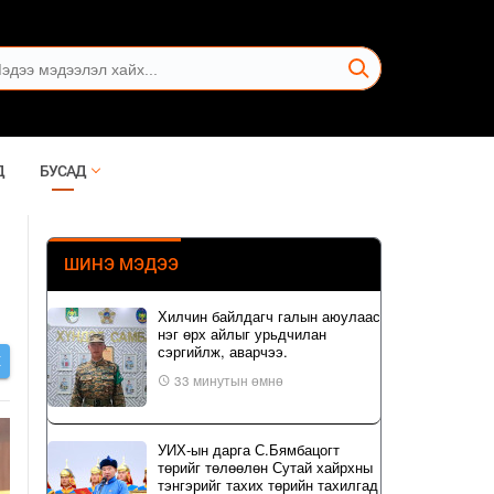
Д
БУСАД
ШИНЭ МЭДЭЭ
Хилчин байлдагч галын аюулаас
нэг өрх айлыг урьдчилан
сэргийлж, аварчээ.
Х
33 минутын өмнө
УИХ-ын дарга С.Бямбацогт
төрийг төлөөлөн Сутай хайрхны
тэнгэрийг тахих төрийн тахилгад