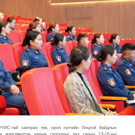
ҮИС-тай хамтран төв, орон нутгийн Онцгой байдлын
ийн мэргэжилтэн нарын сургалтыг энэ сарын 13-15-ны