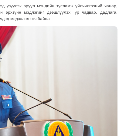
үед үзүүлэх эрүүл мэндийн тусламж үйлчилгээний чанар,
н эрхзүйн мэдлэгийг дээшлүүлэх, ур чадвар, дадлага,
чдэд мэдээлэл өгч байна.