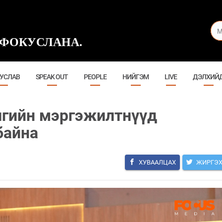
ФОКУСЛАНА.
УСЛАВ
SPEAK OUT
PEOPLE
НИЙГЭМ
LIVE
ДЭЛХИЙ
лгийн мэргэжилтнүүд
байна
ХУВААЛЦАХ
ЖИРГЭ