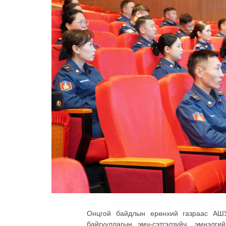
Онцгой байдлын ерөнхий газраас АШУ
байгууллагын эмч-сэтгэлзүйч, эмнэлг