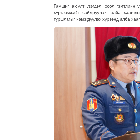
Гамшиг, аюулт үзэгдэл, осол гэмтлийн 
хүртээмжийг сайжруулах, алба хаагчды
туршлагыг нэмэгдүүлэх хүрээнд алба хааг