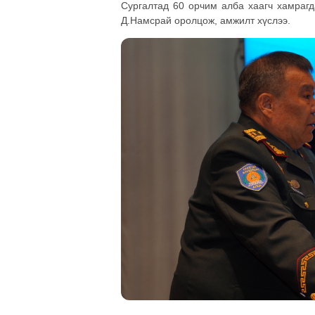
Сургалтад 60 орчим алба хаагч хамрагд
Д.Намсрай оролцож, амжилт хүслээ.