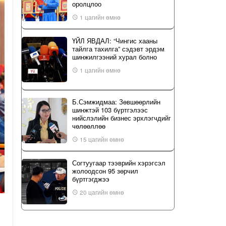
оролцлоо
1 цагийн өмнө
ҮЙЛ ЯВДАЛ: “Чингис хааны
тайлга тахилга” сэдэвт эрдэм
шинжилгээний хурал болно
1 цагийн өмнө
Б.Сэмжидмаа: Зөвшөөрлийн
шинжтэй 103 бүртгэлээс
нийслэлийн бизнес эрхлэгчдийг
чөлөөллөө
15 цагийн өмнө
Согтуугаар тээврийн хэрэгсэл
жолоодсон 95 зөрчил
бүртгэгджээ
20 цагийн өмнө
“Туул усан цогцолбор” төслийн