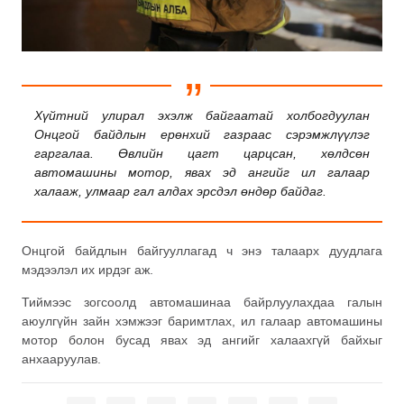
Хүйтний улирал эхэлж байгаатай холбогдуулан
Онцгой байдлын ерөнхий газраас сэрэмжлүүлэг
гаргалаа. Өвлийн цагт царцсан, хөлдсөн
автомашины мотор, явах эд ангийг ил галаар
халааж, улмаар гал алдах эрсдэл өндөр байдаг.
Онцгой байдлын байгууллагад ч энэ талаарх дуудлага
мэдээлэл их ирдэг аж.
Тиймээс зогсоолд автомашинаа байрлуулахдаа галын
аюулгүйн зайн хэмжээг баримтлах, ил галаар автомашины
мотор болон бусад явах эд ангийг халаахгүй байхыг
анхааруулав.