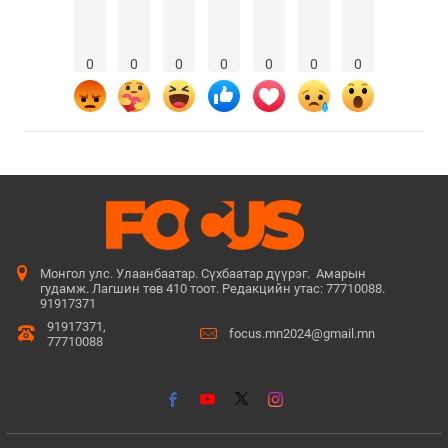
0
0
0
0
0
0
0
Монгол улс. Улаанбаатар. Сүхбаатар дүүрэг. Амарын
гудамж. Лагшин төв 410 тоот. Редакцийн утас: 77710088.
91917371
91917371,
focus.mn2024@gmail.mn
77710088