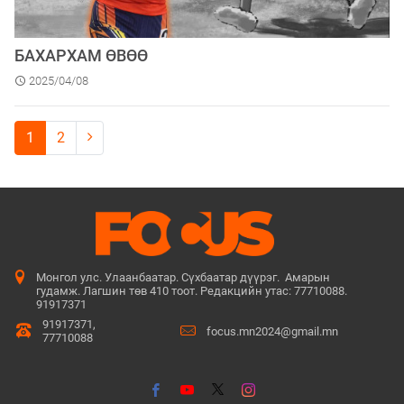
БАХАРХАМ ӨВӨӨ
2025/04/08
1
2
Монгол улс. Улаанбаатар. Сүхбаатар дүүрэг. Амарын
гудамж. Лагшин төв 410 тоот. Редакцийн утас: 77710088.
91917371
91917371,
focus.mn2024@gmail.mn
77710088