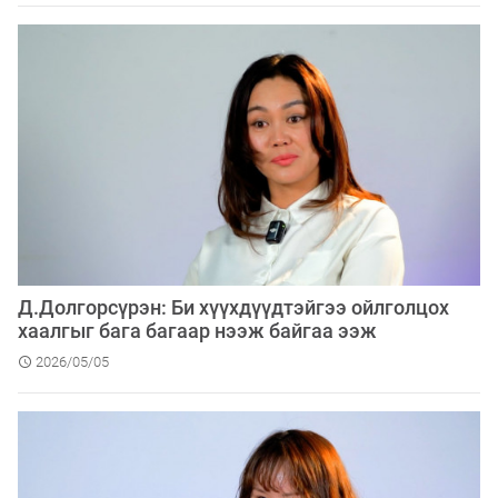
Д.Долгорсүрэн: Би хүүхдүүдтэйгээ ойлголцох
хаалгыг бага багаар нээж байгаа ээж
2026/05/05