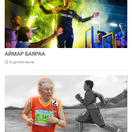
АЙМАР БАЯРАА
9 цагийн өмнө