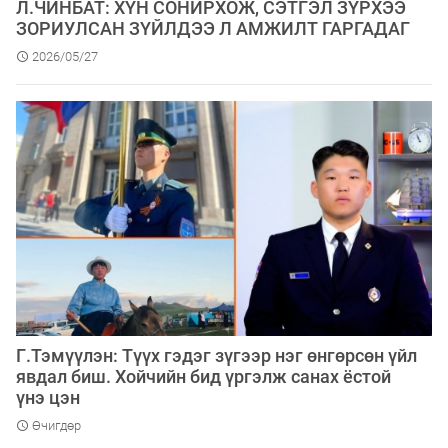
Л.ЧИНБАТ: ХҮН СОНИРХОЖ, СЭТГЭЛ ЗҮРХЭЭ
ЗОРИУЛСАН ЗҮЙЛДЭЭ Л АМЖИЛТ ГАРГАДАГ
2026/05/27
Г.Тэмүүлэн: Түүх гэдэг зүгээр нэг өнгөрсөн үйл
явдал биш. Хойчийн бид үргэлж санах ёстой
үнэ цэн
Өчигдөр