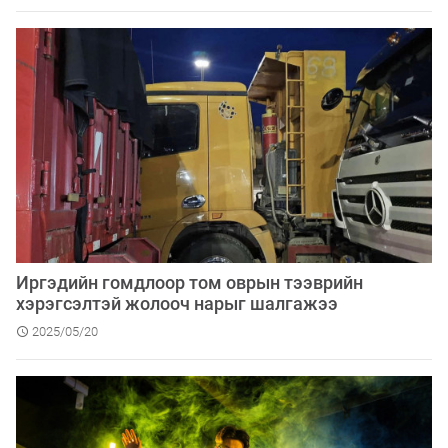
Иргэдийн гомдлоор том оврын тээврийн
хэрэгсэлтэй жолооч нарыг шалгажээ
2025/05/20