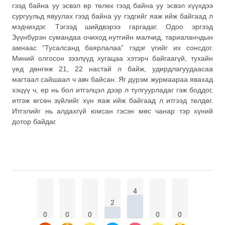
гээд байна уу эсвэл өр төлөх гээд байна уу эсвэл хүүхдээ
сургуульд явуулах гээд байна уу гэдгийг яаж ийж байгаад л
мэдчихдэг. Тэгээд шийдвэрээ гаргадаг. Одоо эргээд
Зүүнбүрэн сумандаа очиход нутгийн малчид, тариаланчдын
амнаас “Тусалсанд баярлалаа” гэдэг үгийг их сонсдог.
Миний олгосон зээлүүд хугацаа хэтэрч байгаагүй, тухайн
үед дөнгөж 21, 22 настай л байж, удирдлагуудаасаа
магтаал сайшаал ч авч байсан. Яг дүрэм журмаараа явахад
хэцүү ч, ер нь бол итгэлцэл дээр л тулгуурладаг гэж боддог,
итгэж өгсөн зүйлийг хүн яаж ийж байгаад л итгээд төлдөг.
Итгэлийг нь алдахгүй юмсан гэсэн мөс чанар тэр хүний
дотор байдаг.
4
2
0
0
0
0
0