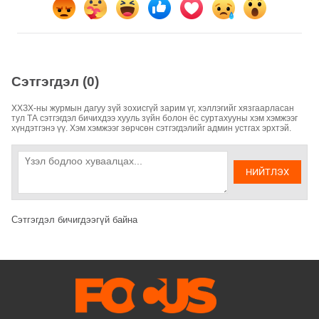
Сэтгэгдэл (0)
ХХЗХ-ны журмын дагуу зүй зохисгүй зарим үг, хэллэгийг хязгаарласан
тул ТА сэтгэгдэл бичихдээ хууль зүйн болон ёс суртахууны хэм хэмжээг
хүндэтгэнэ үү. Хэм хэмжээг зөрчсөн сэтгэгдэлийг админ устгах эрхтэй.
НИЙТЛЭХ
Сэтгэгдэл бичигдээгүй байна