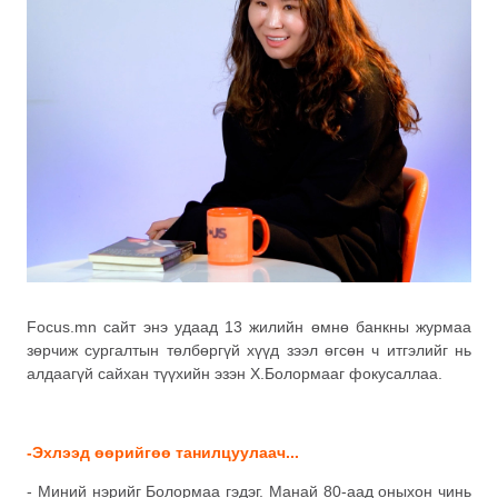
Focus.mn сайт энэ удаад 13 жилийн өмнө банкны журмаа
зөрчиж сургалтын төлбөргүй хүүд зээл өгсөн ч итгэлийг нь
алдаагүй сайхан түүхийн эзэн Х.Болормааг фокусаллаа.
-Эхлээд өөрийгөө танилцуулаач...
- Миний нэрийг Болормаа гэдэг. Манай 80-аад оныхон чинь