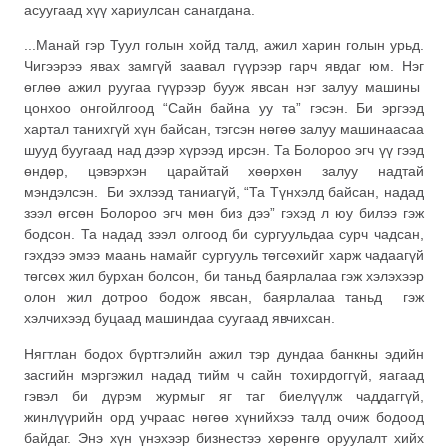
асуугаад хүү хариулсан санагдана.
...Манай гэр Туул голын хойд талд, ажил харин голын урьд.
Чигээрээ явах замгүй заавал гүүрээр гарч явдаг юм. Нэг
өглөө ажил руугаа гүүрээр бууж явсан нэг залуу машины
цонхоо онгойлгоод “Сайн байна уу та” гэсэн. Би эргээд
хартал танихгүй хүн байсан, тэгсэн нөгөө залуу машинаасаа
шууд буугаад над дээр хүрээд ирсэн. Та Болороо эгч үү гээд
өндөр, цэвэрхэн царайтай хөөрхөн залуу надтай
мэндэлсэн. Би эхлээд таниагүй, “Та Түнхэлд байсан, надад
зээл өгсөн Болороо эгч мөн биз дээ” гэхэд л юу билээ гэж
бодсон. Та надад зээл олгоод би сургуульдаа сурч чадсан,
гэхдээ эмээ маань намайг сургууль төгсөхийг харж чадаагүй
төгсөх жил бурхан болсон, би таньд баярлалаа гэж хэлэхээр
олон жил дотроо бодож явсан, баярлалаа таньд гэж
хэлчихээд буцаад машиндаа суугаад явчихсан.
Нягтлан бодох бүртгэлийн ажил тэр дундаа банкны эдийн
засгийн мэргэжил надад тийм ч сайн тохирдоггүй, яагаад
гэвэл би дүрэм журмыг яг таг биелүүлж чаддаггүй,
жинлүүрийн орд учраас нөгөө хүнийхээ талд очиж бодоод
байдаг. Энэ хүн үнэхээр бизнестээ хөрөнгө оруулалт хийх