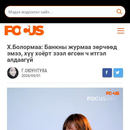
Х.Болормаа: Банкны журмаа зөрчөөд
эмээ, хүү хоёрт зээл өгсөн ч итгэл
алдаагүй
Г.ОЮУНТУЯА
2026/05/01