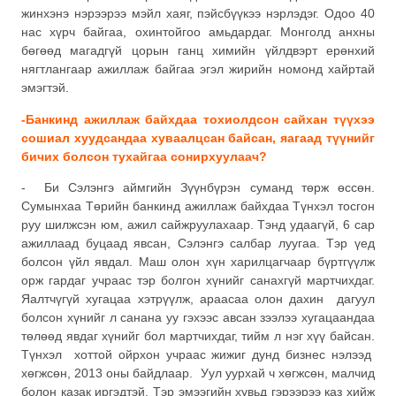
жинхэнэ нэрээрээ мэйл хаяг, пэйсбүүкээ нэрлэдэг. Одоо 40
нас хүрч байгаа, охинтойгоо амьдардаг. Монголд анхны
бөгөөд магадгүй цорын ганц химийн үйлдвэрт ерөнхий
нягтлангаар ажиллаж байгаа эгэл жирийн номонд хайртай
эмэгтэй.
-Банкинд ажиллаж байхдаа тохиолдсон сайхан түүхээ
сошиал хуудсандаа хуваалцсан байсан, яагаад түүнийг
бичих болсон тухайгаа сонирхуулаач?
- Би Сэлэнгэ аймгийн Зүүнбүрэн суманд төрж өссөн.
Сумынхаа Төрийн банкинд ажиллаж байхдаа Түнхэл тосгон
руу шилжсэн юм, ажил сайжруулахаар. Тэнд удаагүй, 6 сар
ажиллаад буцаад явсан, Сэлэнгэ салбар луугаа. Тэр үед
болсон үйл явдал. Маш олон хүн харилцагчаар бүртгүүлж
орж гардаг учраас тэр болгон хүнийг санахгүй мартчихдаг.
Яалтчүгүй хугацаа хэтрүүлж, араасаа олон дахин дагуул
болсон хүнийг л санана уу гэхээс авсан зээлээ хугацаандаа
төлөөд явдаг хүнийг бол мартчихдаг, тийм л нэг хүү байсан.
Түнхэл хоттой ойрхон учраас жижиг дунд бизнес нэлээд
хөгжсөн, 2013 оны байдлаар. Уул уурхай ч хөгжсөн, малчид
болон казак иргэдтэй. Тэр эмээгийн хувьд гэрээрээ каз хийж