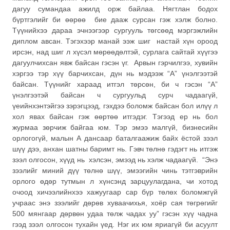
дагуу сумандаа ажилд орж байлаа. Нягтлан бодох
бүртгэлийг би өөрөө бие дааж сурсан гэж хэлж болно.
Түүнийхээ дараа эчнээгээр сургууль төгсөөд мэргэжлийн
диплом авсан. Тэгэхээр манай ээж шиг настай хүн ороод
ирсэн, над шиг л хүсэл мөрөөдөлтэй, сурлага сайтай хүүгээ
дагуулчихсан явж байсан гэсэн үг. Арвын гэрчилгээ, хувийн
хэргээ тэр хүү барчихсан, дүн нь мэдээж “А” үнэлгээтэй
байсан. Түүнийг хараад итгэл төрсөн, би ч гэсэн “А”
үнэлгээтэй байсан ч сургуульд сурч чадаагүй,
үеийнхэнтэйгээ зэрэгцээд, гэхдээ боломж байсан бол илүү л
хол явах байсан гэж өөртөө итгэдэг. Тэгээд ер нь бол
журмаа зөрчиж байгаа юм. Тэр эмээ малгүй, бизнесийн
орлогогүй, малын А дансаар баталгаажиж байх ёстой зээл
шүү дээ, анхан шатны баримт нь. Гэвч төлнө гэдэгт нь итгэж
зээл олгосон, хүүд нь хэлсэн, эмээд нь хэлж чадаагүй. “Энэ
зээлийг миний дүү төлнө шүү, эмээгийн чинь тэтгэврийн
орлого өдөр тутмын л хүнсэнд зарцуулагдана, чи хотод
очоод хичээлийнхээ хажуугаар сар бүр төлөх боломжгүй
учраас энэ зээлийг дөрөв хуваачихья, хоёр сая төгрөгийг
500 мянгаар дөрвөн удаа төлж чадах уу” гэсэн хүү чадна
гээд зээл олгосон тухайн үед. Нэг их юм яриагүй би асуулт