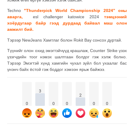
Techno
"Thunderpick World Championship 2024”
оны
аварга,
esl challenger katowice 2024
тэмцээний
хоёрдугаар байр гээд дурдаад байвал маш олон
амжилт бий.
Тэрээр NewJeans Хамтлаг болон Rokit Bay сонсох дуртай.
Түүнийг олон охид эмэгтэйчүүд крашлаж, Counter Strike үзэх
үзэгчдийн тоог нэмэх шалтгаан болдог гэж хэлж болно.
Тэрээр Эмэгтэй хүнд хамгийн чухал зүйл бол ухаалаг бас
үнэнч байх ёстой гэж боддог хэмээн ярьж байжээ.
3
2
0
0
0
0
0