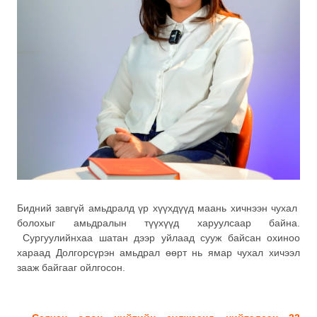
Бидний завгүй амьдралд үр хүүхдүүд маань хичнээн чухал
болохыг амьдралын түүхүүд харуулсаар байна.
Сургуулийнхаа шатан дээр уйлаад сууж байсан охиноо
хараад Долгорсүрэн амьдрал өөрт нь ямар чухал хичээл
зааж байгааг ойлгосон.