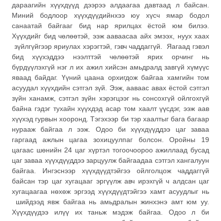
дараагийн хүүхдүүд дээрээ алдаагаа давтаад л байсан.
Миний бодлоор хүүхдүүдийнхээ юу хүсч ямар бодол
санаатай байгааг бид нар ярилцах ёстой юм билээ.
Хүүхдийг бид чөлөөтэй, ээж ааваасаа айх эмээх, нуух хаах
зүйлгүйгээр яриулах хэрэгтэй, гэвч чаддаггүй. Яагаад гэвэл
бид хүүхэддээ нээлттэй чөлөөтэй ярих орчинг нь
бүрдүүлэхгүй нэг л их ажил хийсэн амьдралд завгүй хүмүүс
яваад байдаг. Үүний цаана орхигдож байгаа хамгийн том
асуудал хүүхдийн сэтгэл зүй. Ээж, ааваас авах ёстой сэтгэл
зүйн ханамж, сэтгэл зүйн хэрэгцээг нь сонсохгүй ойлгохгүй
байна гэдэг тухайн хүүхдэд асар том хаалт үүсдэг, ээж аав
хүүхэд гурвын хооронд. Тэгэхээр би тэр хаалтыг бага багаар
нурааж байгаа л ээж. Одоо би хүүхдүүддээ цаг заваа
гаргаад ажлын цагаа зохицуулпаг болсон. Оройны 19
цагаас шөнийн 24 цаг хүртэл тогоочоороо ажиллаад бусад
цаг заваа хүүхдүүддээ зарцуулж байгаадаа сэтгэл хангалуун
байгаа. Ингэснээр хүүхдүүдтэйгээ ойлголцож чаддаггүй
байсан тэр цаг хугацааг эргүүлж авч ирэхгүй ч алдсан цаг
хугацаагаа нөхөж эргээд хүүхдүүдтэйгээ хамт асуудлыг нь
шийдээд явж байгаа нь амьдралын жинхэнэ амт юм уу.
Хүүхдүүдээ илүү их таньж мэдэж байгаа. Одоо л би