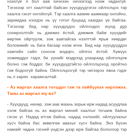
нээхгүй л бол аав хичнээн хичээгээд нээж чадахгүй.
Тэгэхээр огт хаалттай байсан хүүхдүүдтэгээ ойлголцох тэр
хаалга гэнэт онгойхгүй. Тэр хаалга аажим аажмаар онгойно,
заримдаа нээгдэх нь үү гэтэл буцаад хаагдах үе байгаа.
Тэгэхээр бид нар хүүхдүүдээ ойлгохдоо юунд дур
сонирхолтойг нь дэмжих ёстой, дэмжиж байж хүүхдийг
өөртөө ойртуулж, ээж аавтайгаа нээлттэй ярьж хөөрдөг
боломжийг нь бага багаар нээж өгнө. Бид нар хүүхдүүддээ
хамгийн сайн сонсож мэдэрч, ойлгох ёстой. Хүмүүс
хожимддог гэдэг, би үүнийг мэдрээд ухаараад ойлголцож
болно гэж боддог, би хүүхдүүдтэйгээ ойлголцоход оройтно
гэж бодохгүй байна. Ойлголцохгүй тэр чигээрээ явна гэдэг
нь л харин харамсалтай.
- Аз жаргал хаалга тогшдог гэж та пэйбүүкээ нэрлэжээ.
Таны аз жаргал юу вэ?
- Хүүхдүүд, нөхөр, ээж аав маань зорьж ирж надад асуудлаа
хэлж байгаа нь аз жаргал миний хаалгыг тогшиж байна
гэсэн үг. Надад итгэж байна, надад хэлэхийг, ойлгуулахыг
хүсч байна бас зөвөлгөө авахыг хүсч байна. Энэ бүхэн
намайг чадна гэсний үндсэн дээр ирж байгаа болохоор тэр