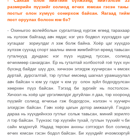
- Саяхан олон нийтийн сүлжээнд нийтэлсэн 33
размерийн пүүзийг солиод өгчих юмсан гэсэн таны
постыг олон хүмүүс сонирхож байсан. Яагаад тийм
пост оруулах болсон юм бэ?
- Охиныгоо волейболын сургалтанд хүргэж өгөөд тарахаар
нь хүлээж байгаад авч явдаг, нэг үеэ бодвол хүүхэддээ цаг
хугацааг зориулдаг л ээж болж байна. Хоёр цаг хүүхдээ
хүлээж суухад спорт заалны өмнө жимбийтэл өрөөд тавьсан
гуталнууд дундаас нэг пүүз нүдэнд туссан, солиод
өгчихмөөр санагдсан. Ер нь гуталтай холбоотой гоё түүх хүн
бүхэнд байдаг шүү дээ, хичнээн элэгдэж хуучирсан ч өмсөх
дуртай, дурсгалтай, тэр гутлыг өмсөөд шагнал урамшуулал
авч байсан ч юм уу гэдэг ч юм уу олон зүйл бодогдуулсан
хөөрхөн пүүз байсан. Тэгээд би зургийг нь постолсон.
Хичээл нь хоёр цаг үргэлжилдэг дугуйлан л даа, тэр хооронд
пүүзийг солиод өгчихье гэж бодогдсон, нэлээн ч хуучирч
элэгдсэн байсан. Гэвч хоёр цагын дотор амжаагүй. Гэхдээ
дараа нь хүүхдийнхээ гутлыг сольж тавьсан, миний зорилго
л тэр байсан. Түүнээс тэр хүүгийн тухай, гутлын түүхийг ч би
сайн мэдэхгүй. Надад төрсөн анхны сэтгэгдэл бол солиод
өгчих юмсан гэсэн бодол байсан. Би хүүхдийг ичээмээргүй