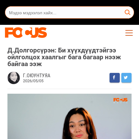
Д.Долгорсүрэн: Би хүүхдүүдтэйгээ
ойлголцох хаалгыг бага багаар нээж
байгаа ээж
Г.ОЮУНТУЯА
2026/05/05