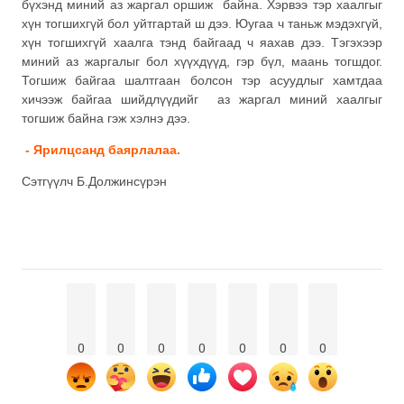
бүхэнд миний аз жаргал оршиж байна. Хэрвээ тэр хаалгыг
хүн тогшихгүй бол уйтгартай ш дээ. Юугаа ч таньж мэдэхгүй,
хүн тогшихгүй хаалга тэнд байгаад ч яахав дээ. Тэгэхээр
миний аз жаргалыг бол хүүхдүүд, гэр бүл, маань тогшдог.
Тогшиж байгаа шалтгаан болсон тэр асуудлыг хамтдаа
хичээж байгаа шийдлүүдийг аз жаргал миний хаалгыг
тогшиж байна гэж хэлнэ дээ.
- Ярилцсанд баярлалаа.
Сэтгүүлч Б.Должинсүрэн
0
0
0
0
0
0
0