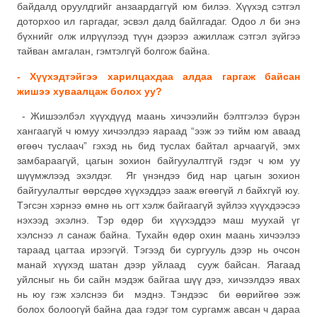
байдалд оруулдгийг анзаардаггүй юм билээ. Хүүхэд сэтгэл
доторхоо ил гаргадаг, эсвэл далд байлгадаг. Одоо л би энэ
бүхнийг олж илрүүлээд түүн дээрээ ажиллаж сэтгэл зүйгээ
тайван амгалан, гэмтэлгүй болгож байна.
- Хүүхэдтэйгээ харилцахдаа алдаа гаргаж байсан
жишээ хуваалцаж болох уу?
- Жишээлбэл хүүхдүүд маань хичээлийн бэлтгэлээ бүрэн
хангаагүй ч юмуу хичээлдээ яараад “ээж ээ тийм юм аваад
өгөөч туслаач” гэхэд нь бид туслах байтал арчаагүй, эмх
замбараагүй, цагын зохион байгуулалтгүй гэдэг ч юм уу
шүүмжлээд эхэлдэг. Яг үнэндээ бид нар цагын зохион
байгуулалтыг өөрсдөө хүүхэддээ зааж өгөөгүй л байхгүй юу.
Тэгсэн хэрнээ өмнө нь огт хэлж байгаагүй зүйлээ хүүхдээсээ
нэхээд эхэлнэ. Тэр өдөр би хүүхэддээ маш муухай үг
хэлснээ л санаж байна. Тухайн өдөр охин маань хичээлээ
тараад цагтаа ирээгүй. Тэгээд би сургууль дээр нь очсон
манай хүүхэд шатан дээр уйлаад сууж байсан. Яагаад
уйлсныг нь би сайн мэдэж байгаа шүү дээ, хичээлдээ явах
нь юу гэж хэлснээ би мэднэ. Тэндээс би өөрийгөө ээж
болох болоогүй байна даа гэдэг том сургамж авсан ч дараа