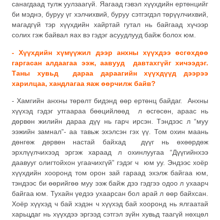
санагдаад тулж уулзаагүй. Яагаад гэвэл хүүхдийн ертөнцийг
би мэднэ, буруу үг хэлчихвий, буруу сэтгэгдэл төрүүлчихвий,
магадгүй тэр хүүхдийн хайртай гутал нь байгаад хүчээр
солих гэж байвал яах вэ гэдэг асуудлууд байж болох юм.
- Хүүхдийн хүмүүжил дээр анхны хүүхдээ өсгөхдөө
гаргасан алдаагаа ээж, аавууд давтахгүйг хичээдэг.
Таны хувьд дараа дараагийн хүүхдүүд дээрээ
харилцаа, хандлагаа яаж өөрчилж байв?
- Хамгийн анхны төрөлт бидэнд өөр ертөнц байдаг. Анхны
хүүхэд гэдэг утгаараа бөөцийлөөд л өсгөсөн, араас нь
дөрвөн жилийн дараа дүү нь гарч ирсэн. Тэндээс л “муу
ээжийн замнал”- аа тавьж эхэлсэн гэх үү. Том охин маань
дөнгөж дөрвөн настай байхад дүүг нь өхөөрдөж
эрхлүүлчихээд эргэж хараад л охинлуугаа “Дүүгийнхээ
даавууг олигтойхон угаачихгүй” гэдэг ч юм уу. Эндээс хоёр
хүүхдийн хооронд том орон зай гараад эхэлж байгаа юм,
тэндээс би өөрийгөө муу ээж байж дээ гэдгээ одоо л ухаарч
байгаа юм. Тухайн үедээ ухаарсан бол арай л өөр байхсан.
Хоёр хүүхэд ч бай хэдэн ч хүүхэд бай хооронд нь ялгаатай
харьцдаг нь хүүхдээ эргээд сэтгэл зүйн хувьд таагүй нөхцөл