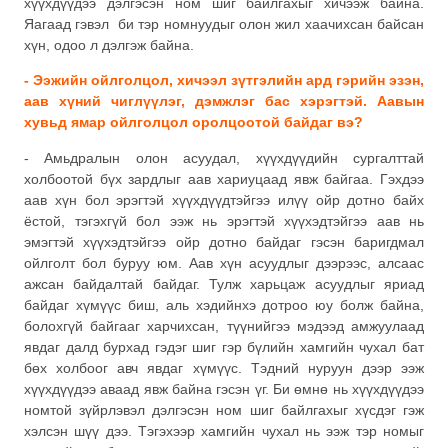
хүүхдүүдээ дэлгэсэн ном шиг байлгахыг хичээж байна.
Яагаад гэвэл би тэр номнуудыг олон жил хаачихсан байсан
хүн, одоо л дэлгэж байна.
- Ээжийн ойлголцол, хичээл зүтгэлийн ард гэрийн эзэн,
аав хүний чиглүүлэг, дэмжлэг бас хэрэгтэй. Аавын
хувьд ямар ойлголцол оролцоотой байдаг вэ?
- Амьдралын олон асуудал, хүүхдүүдийн сургалттай
холбоотой бүх зардлыг аав хариуцаад явж байгаа. Гэхдээ
аав хүн бол эрэгтэй хүүхдүүдтэйгээ илүү ойр дотно байх
ёстой, тэгэхгүй бол ээж нь эрэгтэй хүүхэдтэйгээ аав нь
эмэгтэй хүүхэдтэйгээ ойр дотно байдаг гэсэн баригдмал
ойлголт бол буруу юм. Аав хүн асуудлыг дээрээс, алсаас
ажсан байдалтай байдаг. Тулж харьцаж асуудлыг яриад
байдаг хүмүүс биш, аль хэдийнхэ дотроо юу болж байна,
болохгүй байгааг харчихсан, түүнийгээ мэдээд амжуулаад
явдаг далд бурхад гэдэг шиг гэр бүлийн хамгийн чухал бат
бөх холбоог авч явдаг хүмүүс. Тэдний нуруун дээр ээж
хүүхдүүдээ аваад явж байна гэсэн үг. Би өмнө нь хүүхдүүдээ
номтой зүйрлэвэл дэлгэсэн ном шиг байлгахыг хүсдэг гэж
хэлсэн шүү дээ. Тэгэхээр хамгийн чухал нь ээж тэр номыг