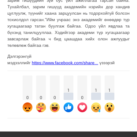
зарим гишүүдийн зүй бус үйл ажиллагаа гарсан байна.
Тухайлбал, зарим гишүүд академийн нэрийн дор хандив
цуглуулж, түүнийг хаана зарцуулсан нь тодорхойгүй болсон
тохиолдол гарсан."Ийм учраас энэ академийг өнөөдөр түр
хугацаагаар татан буулгаж байгаа. Одоо үйл явдлаа та
бүхэнд танилцууллаа. Хэдийгээр академи түр хугацаагаар
завсарлаж байгаа ч бид цаашдаа хийх олон ажлуудыг
төлөвлөж байгаа гэв.
Дэлгэрэнгүй
мэдээллийг
https://www.facebook.com/share...
үзээрэй
1
1
1
0
0
0
0