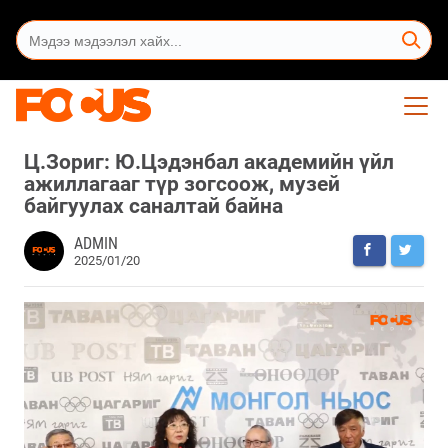
Ц.Зориг: Ю.Цэдэнбал академийн үйл
ажиллагааг түр зогсоож, музей
байгуулах саналтай байна
ADMIN
2025/01/20