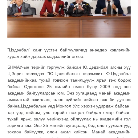
"Цэдэнбал" санг үүсгэн байгуулагчид өнөөдөр хэвлэлийн
хурал хийж дараах мэдээллийг өглөө.
БНМАУ-ын төрийг тэргүүлж байсан Ю.Цэдэнбал агсны хүү
Ц.Зориг хэлэхдээ "Ю.Цэдэнбалын нэрэмжит Ю.Цэдэнбал
академийнхаа тухай товчхон танилцуулж яръя гэж бодож
байна. Одоогоос 25 жилийн өмнө буюу 2009 онд энэ
академи байгуулагдсан юм. Энэ хугацаанд манай академи
амжилттай ажиллаж, олон зүйлийг хийсэн гэж би дүгнэж
байна.Цэдэнбалын үед Монгол Улс хэрхэн удирдаж байсан,
тэр үед нийгэм, улс төрийн нөхцөл байдал ямар байсан
тухай ярьж, залуу үеийнхэнд ойлгуулах нь академийн гол
зорилго юм. Энэ 25 жилийн хугацаанд бид олон уулзалтууд
зохион байгуулж, олон ажил хийсэн. Манай академийн