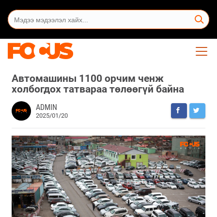
Автомашины 1100 орчим ченж
холбогдох татвараа төлөөгүй байна
ADMIN
2025/01/20