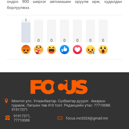
ондоо 900 ширхэг автомашин оруулж ирж, худалдан
борлуулжээ.
1
0
0
0
0
0
0
Монгол улс. Улаанбаатар. Сүхбаатар дүүрэг. Амарын
гудамж. Лагшин төв 410 тоот. Редакцийн утас: 77710088.
91917371
91917371,
focus.mn2024@gmail.mn
77710088