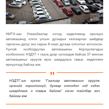
НИТХ-аас Улаанбаатар хотод хөдөлгөөнд оролцох
автомашинд олгох улсын дугаарыг хязгаарлах шийдвэр
гаргасны дагуу энэ сарын 8-наас дугаар олголтыг зогсоосон.
Үүнтэй холбогдуулан автомашины борлуулагчдын
холбооноос НЗДТГ-т гааль дээр хүлээгдэж байгаа 37 мянган
автомашиныг оруулж ирэх шаардлага тавьж, хөдөлгөөн
өрнүүлээд байгаа юм.
НЗДТГ-ын зүгээс “Гаалиар автомашин оруулж
ирэхийг хориглоогүй, дугаар олгохдоо хэд хэдэн
шаардлага л тавьж байгаа” гэсэн тайлбар өгч
байгаа юм.