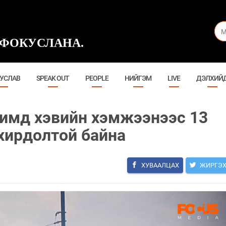
ФОКУСЛАНА.
УСЛАВ
SPEAK OUT
PEOPLE
НИЙГЭМ
LIVE
ДЭЛХИЙ
чимд хэвийн хэмжээнээс 13
хирдолтой байна
ХУВААЛЦАХ
ЖИРГЭ