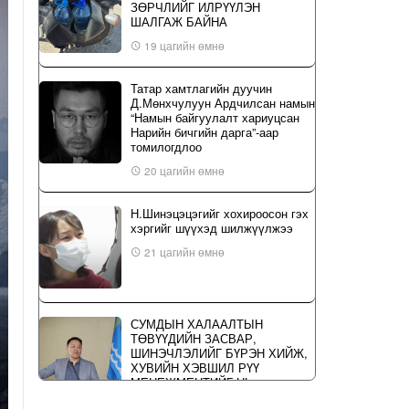
ЗӨРЧЛИЙГ ИЛРҮҮЛЭН
ШАЛГАЖ БАЙНА
19 цагийн өмнө
Татар хамтлагийн дуучин
Д.Мөнхчулуун Ардчилсан намын
“Намын байгуулалт хариуцсан
Нарийн бичгийн дарга”-аар
томилогдлоо
20 цагийн өмнө
Н.Шинэцэцэгийг хохироосон гэх
хэргийг шүүхэд шилжүүлжээ
21 цагийн өмнө
СУМДЫН ХАЛААЛТЫН
ТӨВҮҮДИЙН ЗАСВАР,
ШИНЭЧЛЭЛИЙГ БҮРЭН ХИЙЖ,
ХУВИЙН ХЭВШИЛ РҮҮ
МЕНЕЖМЕНТИЙГ НЬ
ШИЛЖҮҮЛСЭН ГЭДГИЙГ