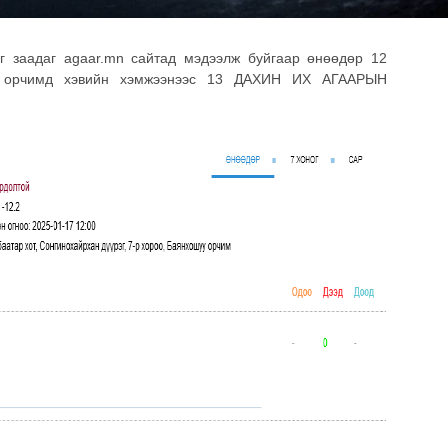
г заадаг agaar.mn сайтад мэдээлж буйгаар өнөөдөр 12
о орчимд хэвийн хэмжээнээс 13 ДАХИН ИХ АГААРЫН