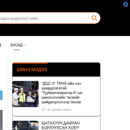
Д
БУСАД
ШИНЭ МЭДЭЭ
"ДЦС-3” ТӨХК-ийн нэн
шаардлагатай
“Турбингенератор-5”-ын
Х
шинэчлэлийн төсвийг
шийдвэрлэхээр болов
19 цагийн өмнө
ШАТАХУУН ДАМЛАН
БОРЛУУЛСАН ХОЁР