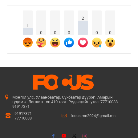
2
1
0
0
0
0
0
Монгол улс. Улаанбаатар. Сүхбаатар дүүрэг. Амарын
гудамж. Лагшин төв 410 тоот. Редакцийн утас: 77710088.
91917371
91917371,
focus.mn2024@gmail.mn
77710088