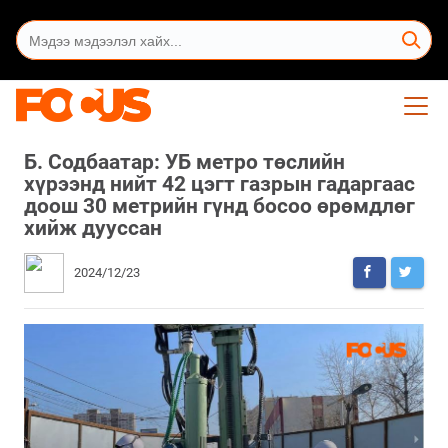
Б. Содбаатар: УБ метро төслийн
хүрээнд нийт 42 цэгт газрын гадаргаас
доош 30 метрийн гүнд босоо өрөмдлөг
хийж дууссан
2024/12/23