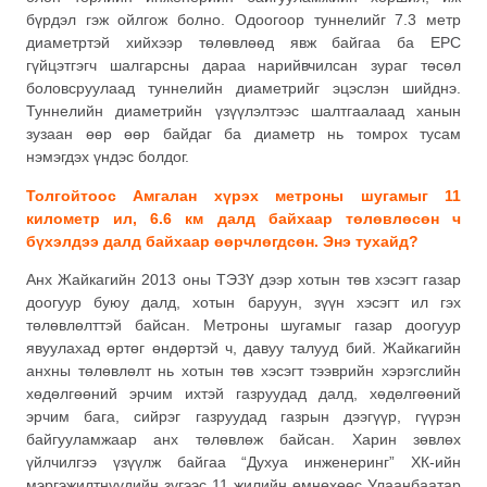
бүрдэл гэж ойлгож болно. Одоогоор туннелийг 7.3 метр
диаметртэй хийхээр төлөвлөөд явж байгаа ба EPC
гүйцэтгэгч шалгарсны дараа нарийвчилсан зураг төсөл
боловсруулаад туннелийн диаметрийг эцэслэн шийднэ.
Туннелийн диаметрийн үзүүлэлтээс шалтгаалаад ханын
зузаан өөр өөр байдаг ба диаметр нь томрох тусам
нэмэгдэх үндэс болдог.
Толгойтоос Амгалан хүрэх метроны шугамыг 11
километр ил, 6.6 км далд байхаар төлөвлөсөн ч
бүхэлдээ далд байхаар өөрчлөгдсөн. Энэ тухайд?
Анх Жайкагийн 2013 оны ТЭЗҮ дээр хотын төв хэсэгт газар
доогуур буюу далд, хотын баруун, зүүн хэсэгт ил гэх
төлөвлөлттэй байсан. Метроны шугамыг газар доогуур
явуулахад өртөг өндөртэй ч, давуу талууд бий. Жайкагийн
анхны төлөвлөлт нь хотын төв хэсэгт тээврийн хэрэгслийн
хөдөлгөөний эрчим ихтэй газруудад далд, хөдөлгөөний
эрчим бага, сийрэг газруудад газрын дээгүүр, гүүрэн
байгууламжаар анх төлөвлөж байсан. Харин зөвлөх
үйлчилгээ үзүүлж байгаа “Духуа инженеринг” ХК-ийн
мэргэжилтнүүдийн зүгээс 11 жилийн өмнөхөөс Улаанбаатар