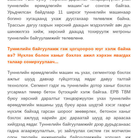
туннелийн өрөмдлөгийн машин”-ыг сонгож байгаа.
Урьдчилсан байдлаар 11 ширхэг туннелийн машинаар
богино хугацаанд ухаж дуусгахаар төлөвлөж байна.
Трассын дагуу газрын хөрсний даацын мэдээллийг авч дүн
шинжилгээ хийж, хөрсний даацад тохируулж метроны
туннелийн байгууламжийг төлөвлөнө.
Туннелийн байгууламж гэж цогцоороо юуг хэлж байна
вэ? Нүхлэх болон ханыг бэхлэх ажил хэрхэн явагдах
талаар сонирхуулаач...
Туннелийн өрөмдлөгийн машин нь ухах, сегментээр бэхлэх
ажлыг шууд давхар гүйцэтгээд явдаг давуу талтай
технологи. Сегмент гэдэг нь туннелийн дотор ханыг бэхлэх
угсармал төмөр бетон бүтээцийг хэлж байгаа. EPB TBM
буюу хөрсний даралтыг тэнцвэржүүлэн ухах туннелийн
өрөмдлөгийн машины урд буюу араа шүдтэй хэсэг газрыг
нүхэлж байхад гарсан шороог зөөвөрлөх, бетонон ханыг
бэхлэх ажлууд нарийн дэс дараатай шууд ар араасаа
хийгдээд явдаг. Туннелийн байгууламжийг дээр дурьдсанаас
гадна агааржуулалтын, ус зайлуулах систем гэх мэтчилэн
олон төрлийн инженерийн байгууламжийн хоршил, иж