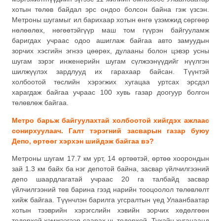
хотын төлөв байдал эрс ондоо болсон байна гэж үзсэн.
Метроны шугамыг ил барихаар хотын өнгө үзэмжид сөргөөр
нөлөөлөх, нөгөөтэйгүүр маш том гүүрэн байгууламж
баригдах учраас одоо ашиглаж байгаа авто замуудын
зорчих хэсгийн эгнээ цөөрөх, дулааны болон цэвэр усны
шугам зэрэг инженерийн шугам сүлжээнүүдийг нүүлгэн
шилжүүлэх зардлууд их гарахаар байсан. Түүнтэй
холбоотой төслийн хэрэгжих хугацаа уртсах эрсдэл
харагдаж байгаа учраас 100 хувь газар доогуур болгон
төлөвлөж байгаа.
Метро барьж байгуулахтай холбоотой хийгдэх ажлаас
сонирхуулаач. Галт тэрэгний засварын газар буюу
Депо, өртөөг хэрхэн шийдэж байгаа вэ?
Метроны шугам 17.7 км урт, 14 өртөөтэй, өртөө хоорондын
зай 1.3 км байх ба нэг депотой байна, засвар үйлчилгээний
депо шаардлагатай учраас 20 га талбайд засвар
үйлчилгээний төв барина гээд нарийн тооцоолол төлөвлөлт
хийж байгаа. Түүнчлэн барилга угсралтын үед Улаанбаатар
хотын тээврийн хэрэгслийн хэвийн зорчих хөдөлгөөн
тодорхой хэмжээгээр саарах нь тодорхой. Тухайн хугацаанд