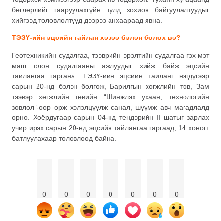
бөглөрлийг гааруулахгүйн тулд зохион байгуулалтуудыг
хийгээд төлөвлөлтүүд дээрээ анхаараад явна.
ТЭЗҮ-ийн эцсийн тайлан хэзээ бэлэн болох вэ?
Геотехникийн судалгаа, тээврийн эрэлтийн судалгаа гэх мэт
маш олон судалгааны ажлуудыг хийж байж эцсийн
тайлангаа гаргана. ТЭЗҮ-ийн эцсийн тайланг нэгдүгээр
сарын 20-нд бэлэн болгож, Барилгын хөгжлийн төв, Зам
тээвэр хөгжлийн төвийн “Шинжлэх ухаан, технологийн
зөвлөл”-өөр орж хэлэлцүүлж санал, шүүмж авч магадлалд
орно. Хоёрдугаар сарын 04-нд тендэрийн II шатыг зарлах
учир ирэх сарын 20-нд эцсийн тайлангаа гаргаад, 14 хоногт
батлуулахаар төлөвлөөд байна.
0
0
0
0
0
0
0