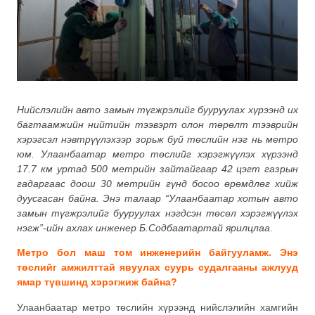
Нийслэлийн авто замын түгжрэлийг бууруулах хүрээнд их
багтаамжийн нийтийн тээвэрт олон төрөлт тээврийн
хэрэгсэл нэвтрүүлэхээр зорьж буй төслийн нэг нь метро
юм. Улаанбаатар метро төслийг хэрэгжүүлэх хүрээнд
17.7 км уртад 500 метрийн зайтайгаар 42 цэгт газрын
гадаргаас доош 30 метрийн гүнд босоо өрөмдлөг хийж
дуусгасан байна. Энэ талаар “Улаанбаатар хотын авто
замын түгжрэлийг бууруулах нэгдсэн төсөл хэрэгжүүлэх
нэгж”-ийн ахлах инженер Б.Содбаатартай ярилцлаа.
Метро бол маш том инженерийн байгууламж. Энэ
төслийг амжилттай явуулах суурь судалгааны ажлууд
ямар түвшинд хэрэгжиж байна?
Улаанбаатар метро төслийн хүрээнд нийслэлийн хамгийн