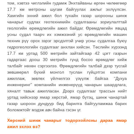
том, хэвтээ чиглэлийн гудамж Энхтайваны өргөн чөлөөгөөр
17.7 км метроны шугам байгуулах ажлыг эхлүүлсэн.
Хамгийн эхний ажил бол тухайн газар шорооны шинж
чанарыг судлах геотехникийн судалгааны зориулалттай
геологийн өрөмдлөгийн ажил байдаг. Өрөмдлөгийн явцад
усны судал таарч их хэмжээний ус өрөмдлөгийн машин
техник рүү орох зэрэг эрсдэлтэй учир усны судалгаа буюу
гидрогеологийн судалгааг анхлан хийсэн. Төслийн хүрээнд
17.7 км уртад 500 метрийн зайтайгаар 42 цэгт газрын
гадаргаас доош 30 метрийн гүнд босоо өрөмдлөг хийж
талбайг нөхөн сэргээлээ. Өрөмдлөгийн талбай дээр тусгай
зөвшөөрөл бүхий монгол туслан гүйцэтгэх компани
ажиллаж, зөвлөх үйлчилгээ үзүүлж байгаа “Духуа
инженеринг” компанийн инженерүүд чанарын шаардлага,
хяналт тавьж ажилласан. Дээрх судалгааг трассын нийт
уртад хийснээр ямар хөрстэй, ямар бүтэц, шинж чанартай
газар шороон дундуур бид барилга байгууламжаа барих
боломжтойг мэдэж авч байна гэсэн үг.
Хөрсний шинж чанарыг тодорхойлсны дараа ямар
ажил эхлэх вэ?