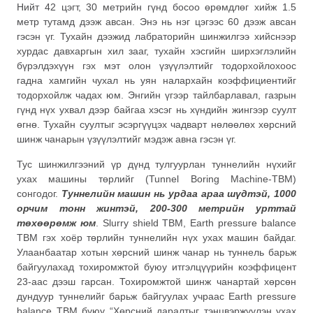
Нийт 42 цэгт, 30 метрийн гүнд босоо өрөмдлөг хийж 1.5
метр тутамд дээж авсан. Энэ нь нэг цэгээс 60 дээж авсан
гэсэн үг. Тухайн дээжид лабраторийн шинжилгээ хийснээр
хурдас давхаргын хил зааг, тухайн хэсгийн ширхэглэлийн
бүрэлдэхүүн гэх мэт олон үзүүлэлтийг тодорхойлохоос
гадна хамгийн чухал нь уян налархайн коэффициентийг
тодорхойлж чадах юм. Энгийн үгээр тайлбарлавал, газрын
гүнд нүх ухвал дээр байгаа хэсэг нь хүндийн жингээр суулт
өгнө. Тухайн суултыг эсэргүүцэх чадварт нөлөөлөх хөрсний
шинж чанарын үзүүлэлтийг мэдэж авна гэсэн үг.
Тус шинжилгээний үр дүнд тулгуурлан туннелийн нүхийг
ухах машины төрлийг (Tunnel Boring Machine-TBM)
сонгодог.
Туннелийн машин нь урдаа араа шүдтэй, 1000
орчим тонн жинтэй, 200-300 метрийн урттай
төхөөрөмж юм
. Slurry shield TBM, Earth pressure balance
TBM гэх хоёр төрлийн туннелийн нүх ухах машин байдаг.
Улаанбаатар хотын хөрсний шинж чанар нь туннель барьж
байгуулахад тохиромжтой буюу итгэлцүүрийн коэффицент
23-аас дээш гарсан. Тохиромжтой шинж чанартай хөрсөн
дундуур туннелийг барьж байгуулах учраас Earth pressure
balance TBM буюу “Хөрсний даралтыг тэнцвэржүүлэн ухах