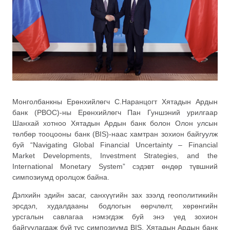
Монголбанкны Ерөнхийлөгч С.Наранцогт Хятадын Ардын
банк (PBOC)-ны Ерөнхийлөгч Пан Гуншэний урилгаар
Шанхай хотноо Хятадын Ардын банк болон Олон улсын
төлбөр тооцооны банк (BIS)-наас хамтран зохион байгуулж
буй “Navigating Global Financial Uncertainty – Financial
Market Developments, Investment Strategies, and the
International Monetary System” сэдэвт өндөр түвшний
симпозиумд оролцож байна.
Дэлхийн эдийн засаг, санхүүгийн зах зээлд геополитикийн
эрсдэл, худалдааны бодлогын өөрчлөлт, хөрөнгийн
урсгалын савлагаа нэмэгдэж буй энэ үед зохион
байгуулагдаж буй тус симпозиумд BIS, Хятадын Ардын банк