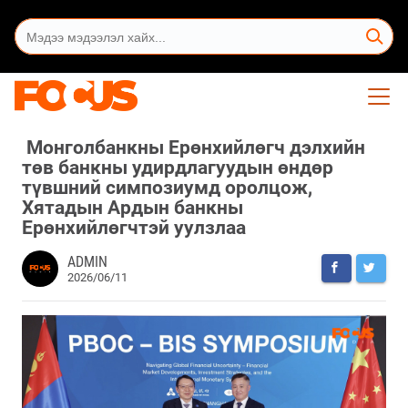
​ Монголбанкны Ерөнхийлөгч дэлхийн
төв банкны удирдлагуудын өндөр
түвшний симпозиумд оролцож,
Хятадын Ардын банкны
Ерөнхийлөгчтэй уулзлаа
ADMIN
2026/06/11