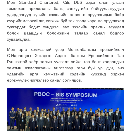
Мөн Standard Chartered, Citi, DBS зэрэг олон улсын
томоохон арилжааны банк, санхүүгийн байгууллагуудын
удирдлагууд хувийн хэвшлийн хөрөнгө оруулагчдын байр
суурийг илэрхийлж, хөгжиж буй зах зээлд хөрөнгө оруулахад
тулгардаг бодит хүндрэл, зах зээлийн практик асуудал
болон цаашдын боломжийн талаар санал бодлоо
хуваалцлаа.
Мөн арга хэмжээний үеэр Монголбанкны Ерөнхийлөгч
С.Наранцогт Хятадын Ардын банкны Ерөнхийлөгч Пан
Гуншэнтэй хоёр талын уулзалт хийж, төв банк хоорондын
хамтын ажиллагааны чиглэлээр гарч буй үр дүн, энэ
удаагийн арга хэмжээний сэдвийн хүрээнд хэрхэн
өргөжүүлэх чиглэлээр санал солилцов.