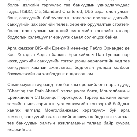
болон дэлхийн тэргүүлэх төв банкуудын удирдлагуудаас
гадна HSBC, Citi, Standard Chartered, DBS зэрэг олон улсын
банк, санхүүгийн байгууллагын төлөөлөл оролцож, дэлхийн
санхүүгийн зах зээлийн төлөв, хөрөнгө оруулалтын стратеги
болон олон улсын мөнгөний системийн хөгжлийн талаар
бодлогын хэлэлцүүлэг өрнүүлж санал солилцож байна.
Арга хэмжээг BIS-ийн Ерөнхий менежер Пабло Эрнандес де
Кос, Хятадын Ардын банкны Ерөнхийлөгч Пан Гуншэн нар
нээж, дэлхийн санхүүгийн тогтолцооны өөрчлөлтийн үед төв
банкуудын хамтын ажиллагаа, бодлогын уялдаа холбоог
бэхжүүлэхийн ач холбогдлыг онцолсон юм.
Симпозиумын хүрээнд төв банкны ерөнхийлөгч нарын дунд
“Charting the Path Ahead” хэлэлцүүлэг болж, Монголбанкны
Ерөнхийлөгч С.Наранцогт оролцлоо. Тэрээр дэлхийн эдийн
засгийн шинэ сорилтын үед санхүүгийн тогтвортой байдлыг
хангах чиглэлд Монголбанкнаас хэрэгжүүлж буй арга
хэмжээ, санхүүгийн зах зээлийг хөгжүүлэх бодлогын чиглэл,
төв банкуудын хамтын ажиллагааны талаар байр сууриа
илэрхийлэв.