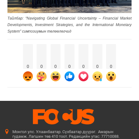
Тайлбар: “Navigating Global Financial Uncertainty – Financial Market
Developments, Investment Strategies, and the International Monetary
System” симпозиумын төлөөлөгчид
0
0
0
0
0
0
0
Монгол улс. Улаанбаатар. Сүхбаатар дүүрэг. Амарын
гудамж. Лагшин төв 410 тоот. Редакцийн утас: 77710088.