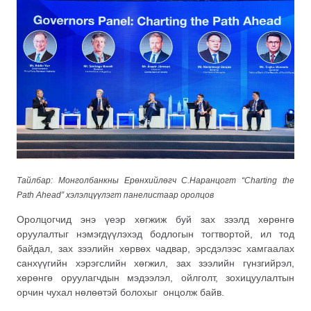
Тайлбар: Монголбанкны Ерөнхийлөгч С.Наранцогт “Charting the
Path Ahead” хэлэлцүүлэгт панелистаар оролцов
Оролцогчид энэ үеэр хөгжиж буй зах зээлд хөрөнгө
оруулалтыг нэмэгдүүлэхэд бодлогын тогтвортой, ил тод
байдал, зах зээлийн хөрвөх чадвар, эрсдэлээс хамгаалах
санхүүгийн хэрэгслийн хөгжил, зах зээлийн гүнзгийрэл,
хөрөнгө оруулагчдын мэдээлэл, ойлголт, зохицуулалтын
орчин чухал нөлөөтэй болохыг онцолж байв.