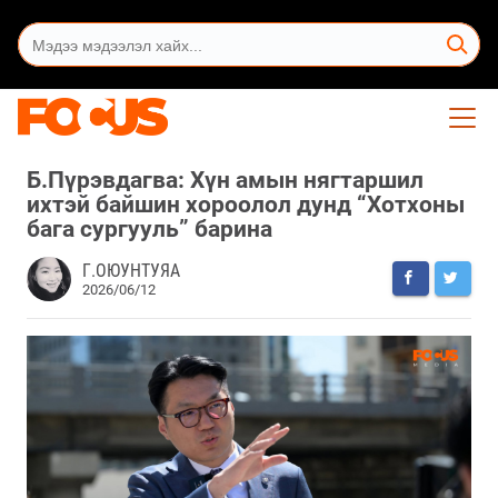
Б.Пүрэвдагва: Хүн амын нягтаршил
ихтэй байшин хороолол дунд “Хотхоны
бага сургууль” барина
Г.ОЮУНТУЯА
2026/06/12