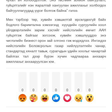
чухал ач холбогдолтой. Энэ төслийн зохион байгуулалт,
гүйцэтгэлийг нэн яаралтай хангуулан ажиллахыг холбогдох
байгууллагуудад үүрэг болгож байна” гэлээ.
Мөн тэрбээр төр, хувийн хэвшилтэй өрсөлдөхгүй байх
бодлого баримтална хэмээгээд хүүхдийн сургуулийн хоол
үйлдвэрлэлийн зарим хэсгийг нийслэлийн өмчит ААН
гүйцэтгэж байгааг зогсоож, хувийн хэвшлүүддээ энэ
чиглэлийн бизнест орон зай олгоно гэж мэдэгдлээ. Ингэхдээ
нийслэлийн Боловсролын газар нийлүүлэлтийн чанар,
стандартад хяналт тавьж, сурагчдын үдийн хоолыг чанартай
байлгах тал дээр бүрэн хүчин чадлаараа анхаарч
ажиллахыг анхааруулсан юм.
0
0
0
0
0
0
0