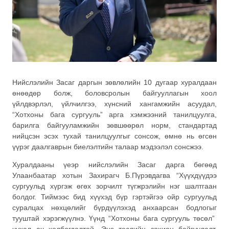
Нийслэлийн Засаг даргын зөвлөлийн 10 дугаар хуралдаан
өнөөдөр болж, боловсролын байгууллагын хоол
үйлдвэрлэл, үйлчилгээ, хүнсний хангамжийн асуудал,
“Хотхоны бага сургууль” арга хэмжээний танилцуулга,
барилга байгууламжийн зөвшөөрөл норм, стандартад
нийцсэн эсэх тухай танилцуулгыг сонсож, өмнө нь өгсөн
үүрэг даалгаврын биелэлтийн талаар мэдээлэл сонсжээ.
Хуралдааны үеэр нийслэлийн Засаг дарга бөгөөд
Улаанбаатар хотын Захирагч Б.Пүрэвдагва “Хүүхдүүдээ
сургуульд хүргэж өгөх зорчилт түгжрэлийн нэг шалтгаан
болдог. Тиймээс бид хүүхэд бүр гэртэйгээ ойр сургуульд
суралцах нөхцөлийг бүрдүүлэхэд анхаарсан бодлогыг
тууштай хэрэгжүүлнэ. Үүнд “Хотхоны бага сургууль төсөл”