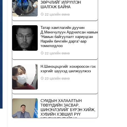
ЗӨРЧЛИЙГ ИЛРҮҮЛЭН
ШАЛГАЖ БАЙНА
22 цагийн өмнө
Татар хамтлагийн дуучин
Д.Мөнхчулуун Ардчилсан намын
“Намын байгуулалт хариуцсан
Нарийн бичгийн дарга”-аар
томилогдлоо
22 цагийн өмнө
Н.Шинэцэцэгийг хохироосон гэх
хэргийг шүүхэд шилжүүлжээ
23 цагийн өмнө
СУМДЫН ХАЛААЛТЫН
ТӨВҮҮДИЙН ЗАСВАР,
ШИНЭЧЛЭЛИЙГ БҮРЭН ХИЙЖ,
ХУВИЙН ХЭВШИЛ РҮҮ
МЕНЕЖМЕНТИЙГ НЬ
ШИЛЖҮҮЛСЭН ГЭДГИЙГ