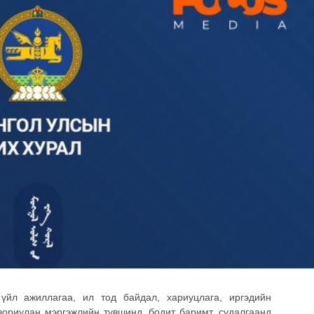
 үйл ажиллагаа, ил тод байдал, хариуцлага, иргэдийн
зориулан мэргэжлийн түвшинд, бодит баримт, судалгаанд