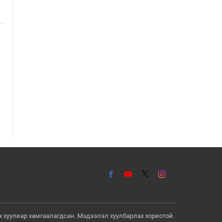
Д.Будзаан: Хүүхдийн эсрэг
бэлгийн хүчирхийлэл үйлдвэл
бүх насаар нь хорих ял
оногдуулах хуулийн
зохицуулалттай
2026/08/05
эрх хуулиар хамгаалагдсан. Мэдээлэл хуулбарлах хориотой.