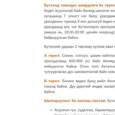
Бүтээлд тавигдах шаардлага ба төрө
бодит агуулгатай байх бөгөөд шинэлэг х
хугацаанд 7 хоногт нэг буюу уралдаа
уралдааны туршид 3-аас доошгүй видео ко
уралдаанд аль нэг бүтээлээрээ оролцож
(жишээ нь, 18:00-20:00 цагийн хооронд)
байршуулсан байна.
Бүтээлийг дараах 2 төрлөөр хүлээж авах 
А төрөл:
Сонин, сэтгүүл, цахим нийтлэл
оролцуулаад 600-800 үг) байх бөгөө
нийцүүлсэн байна. Олон талт, баталга
тулгуурласан дүн шинжилгээтэй байх нэм
Б төрөл:
Богино видео буюу рийл бичлэ
секунд байна. Дуу дүрсний өндөр чанар
байна.
Шалгаруулалт ба онооны систем:
Бүтэ
Агуулгын гүн, судалгаа, баримтжуул