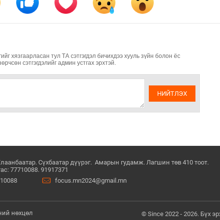
ийг хязгаарласан тул ТА сэтгэгдэл бичихдээ хууль зүйн болон ёс
зөрчсөн сэтгэгдэлийг админ устгах эрхтэй.
НИЙТЛЭХ
Улаанбаатар. Сүхбаатар дүүрэг. Амарын гудамж. Лагшин төв 410 тоот.
ас: 77710088. 91917371
710088
focus.mn2024@gmail.mn
ний нөхцөл
© Since 2022 - 2026. Бүх 