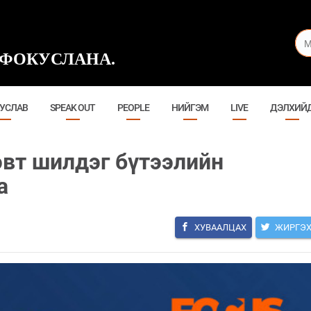
ФОКУСЛАНА.
УСЛАВ
SPEAK OUT
PEOPLE
НИЙГЭМ
LIVE
ДЭЛХИЙ
эвт шилдэг бүтээлийн
а
ХУВААЛЦАХ
ЖИРГЭ