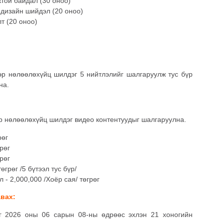
той байдал (30 оноо)
 дизайн шийдэл (20 оноо)
т (20 оноо)
эр нөлөөлөхүйц шилдэг 5 нийтлэлийг шалгаруулж тус бүр
на.
р нөлөөлөхүйц шилдэг видео контентуудыг шалгаруулна.
рөг
грөг
грөг
өгрөг /5 бүтээл тус бүр/
 - 2,000,000 /Хоёр сая/ төгрөг
авах:
 2026 оны 06 сарын 08-ны өдрөөс эхлэн 21 хоногийн