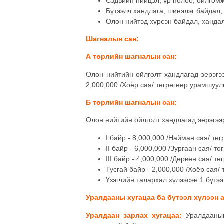
Сэдвийн нийцэл, үр нөлөө, ойлгомж
Бүтээлч хандлага, шинэлэг байдал,
Олон нийтэд хүрсэн байдал, хандал
Шагналын сан:
А төрлийн шагналын сан:
Олон нийтийн ойлголт хандлагад эерэгэ
2,000,000 /Хоёр сая/ төгрөгөөр урамшуул
Б төрлийн шагналын сан:
Олон нийтийн ойлголт хандлагад эерэгээ
I байр - 8,000,000 /Найман сая/ төг
II байр - 6,000,000 /Зургаан сая/ тө
III байр - 4,000,000 /Дөрвөн сая/ тө
Тусгай байр - 2,000,000 /Хоёр сая/ т
Үзэгчийн талархал хүлээсэн 1 бүтээл
Уралдааны хугацаа ба бүтээл хүлээн 
Уралдаан зарлах хугацаа:
Уралдааныг