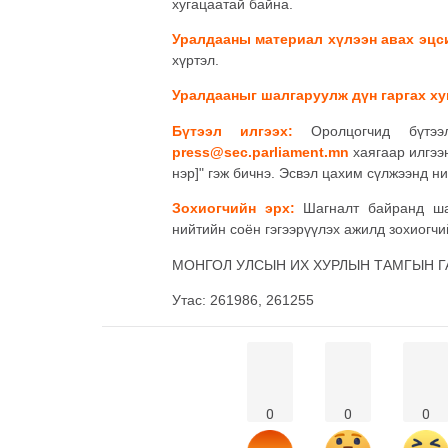
хугацаатай байна.
Уралдааны материал хүлээн авах эцси
хүртэл.
Уралдааныг шалгаруулж дүн гаргах ху
Бүтээл илгээх:
Оролцогчид бүтээл
press@sec.parliament.mn
хаягаар илгээн
нэр]" гэж бичнэ. Эсвэл цахим сүлжээнд н
Зохиогчийн эрх:
Шагналт байранд шал
нийтийн соён гэгээрүүлэх ажилд зохиогчи
МОНГОЛ УЛСЫН ИХ ХУРЛЫН ТАМГЫН Г
Утас: 261986, 261255
0
0
0