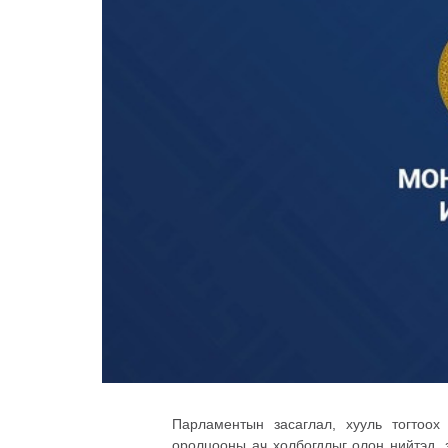
Парламентын засаглал, хууль тогтоох
оролцооны ач холбогдлыг олон нийтэд, 