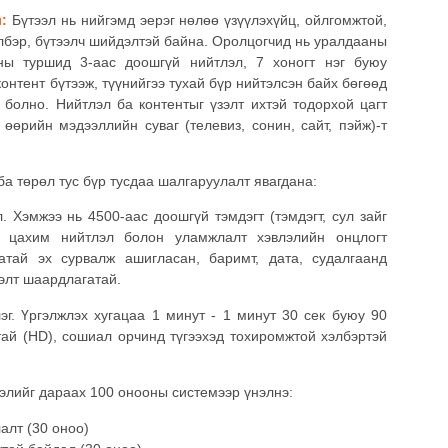
л:
Бүтээл нь нийгэмд эерэг нөлөө үзүүлэхүйц, ойлгомжтой,
элбэр, бүтээлч шийдэлтэй байна. Оролцогчид нь уралдааны
ны туршид 3-аас доошгүй нийтлэл, 7 хоногт нэг буюу
нтент бүтээж, түүнийгээ тухай бүр нийтэлсэн байх бөгөөд
 болно. Нийтлэл ба контентыг үзэлт ихтэй тодорхой цагт
 өөрийн мэдээллийн суваг (телевиз, сонин, сайт, пэйж)-т
ба төрөл тус бүр тусдаа шалгаруулалт явагдана:
. Хэмжээ нь 4500-аас доошгүй тэмдэгт (тэмдэгт, сул зайг
д цахим нийтлэл болон уламжлалт хэвлэлийн онцлогт
атай эх сурвалж ашигласан, баримт, дата, судалгаанд
элт шаардлагатай.
г. Үргэлжлэх хугацаа 1 минут - 1 минут 30 сек буюу 90
тай (HD), сошиал орчинд түгээхэд тохиромжтой хэлбэртэй
элийг дараах 100 онооны системээр үнэлнэ:
алт (30 оноо)