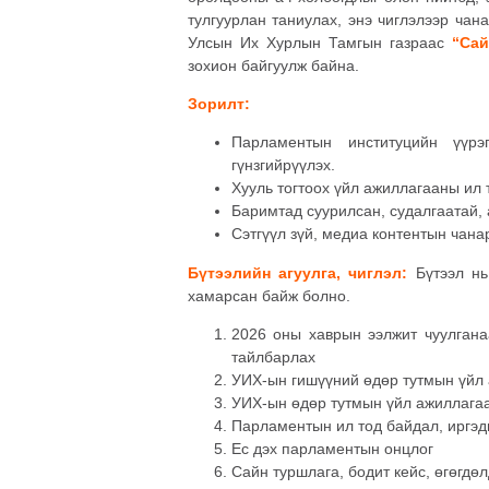
тулгуурлан таниулах, энэ чиглэлээр чана
Улсын Их Хурлын Тамгын газраас
“Сай
зохион байгуулж байна.
Зорилт:
Парламентын институцийн үүрэ
гүнзгийрүүлэх.
Хууль тогтоох үйл ажиллагааны ил 
Баримтад суурилсан, судалгаатай, а
Сэтгүүл зүй, медиа контентын чана
Бүтээлийн агуулга, чиглэл:
Бүтээл нь 
хамарсан байж болно.
2026 оны хаврын ээлжит чуулганаа
тайлбарлах
УИХ-ын гишүүний өдөр тутмын үйл
УИХ-ын өдөр тутмын үйл ажиллагаа
Парламентын ил тод байдал, иргэ
Ес дэх парламентын онцлог
Сайн туршлага, бодит кейс, өгөгдө