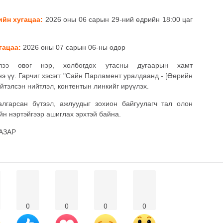
йн хугацаа:
2026 оны 06 сарын 29-ний өдрийн 18:00 цаг
гацаа:
2026 оны 07 сарын 06-ны өдөр
ээ овог нэр, холбогдох утасны дугаарын хамт
э үү. Гарчиг хэсэгт "Сайн Парламент уралдаанд - [Өөрийн
ийтэлсэн нийтлэл, контентын линкийг ирүүлэх.
гарсан бүтээл, ажлуудыг зохион байгуулагч тал олон
йн нэртэйгээр ашиглах эрхтэй байна.
АЗАР
0
0
0
0