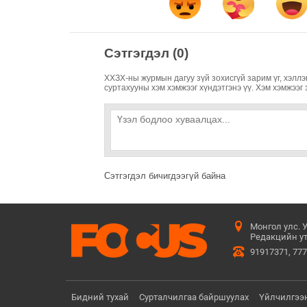
Сэтгэгдэл (0)
ХХЗХ-ны журмын дагуу зүй зохисгүй зарим үг, хэллэг
суртахууны хэм хэмжээг хүндэтгэнэ үү. Хэм хэмжээг 
Сэтгэгдэл бичигдээгүй байна
Монгол улс. 
Редакцийн ут
91917371, 77
Бидний тухай
Сурталчилгаа байршуулах
Үйлчилгээ