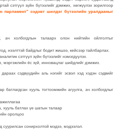
ртай сэтгүүл зүйн бүтээлийг дэмжих, хөгжүүлэх зорилгоор
н парламент” сэдэвт шилдэг бүтээлийн
уралдааныг
г, ач холбогдлын талаарх олон нийтийн ойлголтыг
тод, нээлттэй байдлыг бодит жишээ, кейсээр тайлбарлах.
налитик сэтгүүл зүйн бүтээлийг нэмэгдүүлэх.
р, мэргэжлийн ёс зүй, инновацлаг шийдлийг дэмжих.
дараах сэдвүүдийн аль нэгийг эсвэл хэд хэдэн сэдвийг
р батлагдсан хууль тогтоомжийн агуулга, ач холбогдлыг
 ажиллагаа
, хууль батлах үе шатын талаар
дийн оролцоо
лд суурилсан сонирхолтой мэдээ, мэдээлэл.