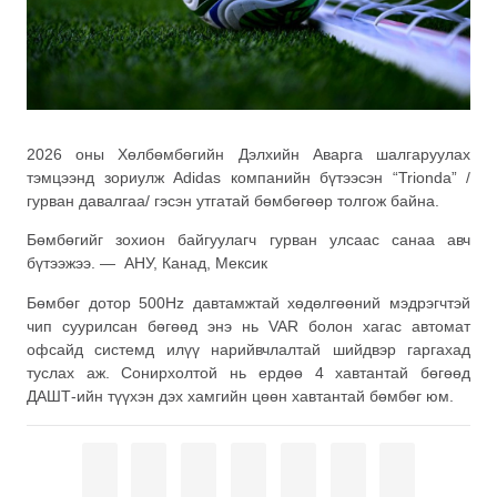
2026 оны Хөлбөмбөгийн Дэлхийн Аварга шалгаруулах
тэмцээнд зориулж Adidas компанийн бүтээсэн “Trionda” /
гурван давалгаа/ гэсэн утгатай бөмбөгөөр толгож байна.
Бөмбөгийг зохион байгуулагч гурван улсаас санаа авч
бүтээжээ. — АНУ, Канад, Мексик
Бөмбөг дотор 500Hz давтамжтай хөдөлгөөний мэдрэгчтэй
чип суурилсан бөгөөд энэ нь VAR болон хагас автомат
офсайд системд илүү нарийвчлалтай шийдвэр гаргахад
туслах аж. Сонирхолтой нь ердөө 4 хавтантай бөгөөд
ДАШТ-ийн түүхэн дэх хамгийн цөөн хавтантай бөмбөг юм.