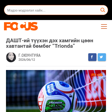
ДАШТ-ий түүхэн дэх хамгийн цөөн
хавтантай бөмбөг “Trionda”
Г.ОЮУНТУЯА
2026/06/12