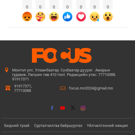
0
0
0
0
0
0
0
Монгол улс. Улаанбаатар. Сүхбаатар дүүрэг. Амарын
гудамж. Лагшин төв 410 тоот. Редакцийн утас: 77710088.
91917371
91917371,
focus.mn2024@gmail.mn
77710088
Бидний тухай
Сурталчилгаа байршуулах
Үйлчилгээний нөхцөл