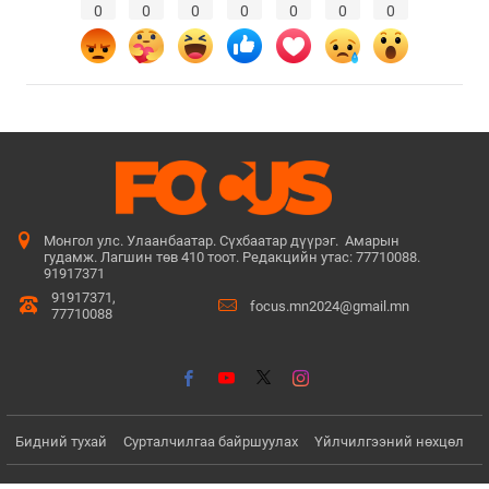
0
0
0
0
0
0
0
Монгол улс. Улаанбаатар. Сүхбаатар дүүрэг. Амарын
гудамж. Лагшин төв 410 тоот. Редакцийн утас: 77710088.
91917371
91917371,
focus.mn2024@gmail.mn
77710088
Бидний тухай
Сурталчилгаа байршуулах
Үйлчилгээний нөхцөл