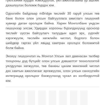
гүйлгээний хурдыг нэмэгдүүлэх, үйл ажиллагааны үр ашгийг
дээшлүүлэх боломж бүрдэх юм.
Одоогийн байдлаар mBridge төслийг 30 гаруй улсын төв
банк болон олон улсын байгууллага ажиглагч гишүүний
хувиар даган оролцож байна. Харин Монголбанк үндсэн
гишүүнээр элсэж, Удирдах хорооны бүрэлдэхүүнд орсноор
төслийг үүсгэн байгуулагч талуудын адил эрх, үүргийг
хэрэгжүүлж, төслийн хөгжлийн чиглэл, бодлого болон
шийдвэр гаргах үйл явцад хамтран оролцох боломжтой
болж байна.
Энэхүү гишүүнчлэл нь Монгол Улсын хил дамнасан төлбөр
тооцооны дэд бүтцийг олон улсын дэвшилтэт технологитой
уялдуулан хөгжүүлэх, төв банкны цахим мөнгөний чиглэл
дэх хамтын ажиллагааг өргөжүүлэх, олон улсын санхүүгийн
интеграцад оролцоог бэхжүүлэхэд чухал ач холбогдолтой
юм.