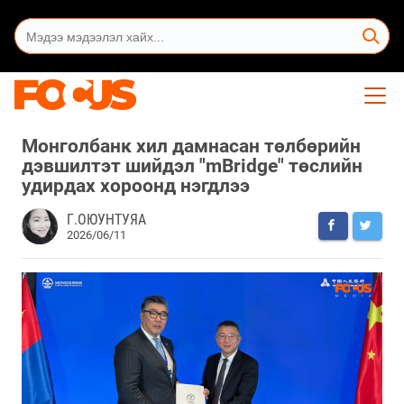
Монголбанк хил дамнасан төлбөрийн
дэвшилтэт шийдэл "mBridge" төслийн
удирдах хороонд нэгдлээ
Г.ОЮУНТУЯА
2026/06/11