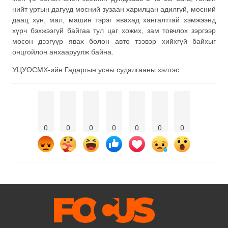
нийт уртын дагууд мөсний зузаан харилцан адилгүй, мөсний
даац хүн, мал, машин тэрэг явахад хангалттай хэмжээнд
хүрч бэхжээгүй байгаа тул цаг хожих, зам товчлох зэргээр
мөсөн дээгүүр явах болон авто тээвэр хийхгүй байхыг
онцгойлон анхааруулж байна.
УЦУОСМХ-ийн Гадаргын усны судалгааны хэлтэс
0
0
0
0
0
0
0