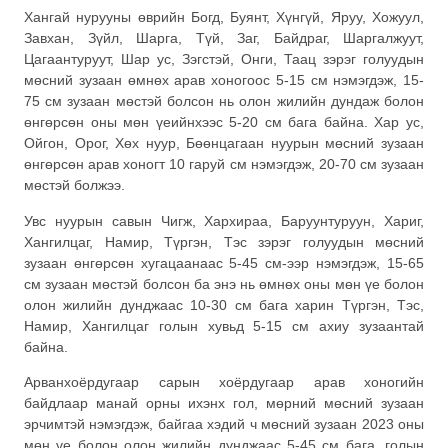
Хангай нурууны өврийн Богд, Буянт, Хүнгүй, Яруу, Хожуул,
Завхан, Зүйл, Шарга, Түй, Заг, Байдраг, Шаргалжуут,
Цагаантуруут, Шар ус, Зэгстэй, Онги, Таац зэрэг голуудын
мөсний зузаан өмнөх арав хоногоос 5-15 см нэмэгдэж, 15-
75 см зузаан мөстэй болсон нь олон жилийн дундаж болон
өнгөрсөн оны мөн үеийнхээс 5-20 см бага байна. Хар ус,
Ойгон, Орог, Хөх нуур, Бөөнцагаан нуурын мөсний зузаан
өнгөрсөн арав хоногт 10 гаруй см нэмэгдэж, 20-70 см зузаан
мөстэй болжээ.
Увс нуурын савын Чигж, Хархираа, Баруунтуруун, Хариг,
Хангилцаг, Намир, Түргэн, Тэс зэрэг голуудын мөсний
зузаан өнгөрсөн хугацаанаас 5-45 см-ээр нэмэгдэж, 15-65
см зузаан мөстэй болсон ба энэ нь өмнөх оны мөн үе болон
олон жилийн дунджаас 10-30 см бага харин Түргэн, Тэс,
Намир, Хангилцаг голын хувьд 5-15 см ахиу зузаантай
байна.
Арванхоёрдугаар сарын хоёрдугаар арав хоногийн
байдлаар манай орны ихэнх гол, мөрний мөсний зузаан
эрчимтэй нэмэгдэж, байгаа хэдий ч мөсний зузаан 2023 оны
мөн үе болон олон жилийн дунджаас 5-45 см бага, голын