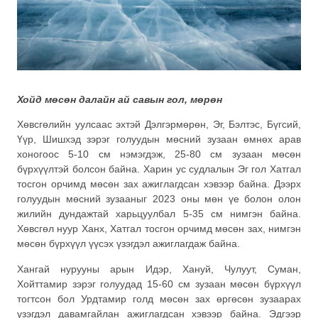
Хойд мөсөн далайн ай савын гол, мөрөн
Хөвсгөлийн уулсаас эхтэй Дэлгэрмөрөн, Эг, Бэлтэс, Бүгсий,
Үүр, Шишхэд зэрэг голуудын мөсний зузаан өмнөх арав
хоногоос 5-10 см нэмэгдэж, 25-80 см зузаан мөсөн
бүрхүүлтэй болсон байна. Харин ус судлалын Эг гол Хатгал
тосгон орчимд мөсөн зах ажиглагдсан хэвээр байна. Дээрх
голуудын мөсний зузааныг 2023 оны мөн үе болон олон
жилийн дундажтай харьцуулбал 5-35 см нимгэн байна.
Хөвсгөл нуур Ханх, Хатгал тосгон орчимд мөсөн зах, нимгэн
мөсөн бүрхүүл үүсэх үзэгдэл ажиглагдаж байна.
Хангай нурууны арын Идэр, Хануй, Чулуут, Суман,
Хойттамир зэрэг голуудад 15-60 см зузаан мөсөн бүрхүүл
тогтсон бол Урдтамир голд мөсөн зах өргөсөн зузаарах
үзэгдэл давамгайлан ажиглагдсан хэвээр байна. Эдгээр