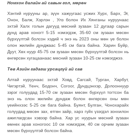
Номхон далайн ай савын гол, мөрөн
Хэнтий нурууны ар, зүүн хажуугаас усжих Хурх, Барх, Эг,
Онон, Балж, Хэрлэн , Улз болон Их Хянганы нуруунаас
эхтэй Халх голын дагууд мөсний зузаан 12 дугаар сарын
дунд арав хоногт 5-15 нэмэгдэж, 35-60 см зузаан мөсөн
бүрхүүлтэй болсон хэдий ч энэ нь 2023 оны мөн үе болон
олон жилийн дунджаас 5-45 см бага байна. Харин Буйр,
Дуут, Хөх нуур 45-75 см зузаан мөсөн бүрхүүлтэй болсон нь
өнгөрсөн хугацаанаас мөсний зузаан 10-25 см нэмэгджээ.
Төв Азийн гадагш урсацгүй ай сав
Алтай нуруунаас эхтэй Ховд, Сагсай, Турган, Харбут,
Чигэртэй, Үенч, Бодонч, Согоог, Дундцэнхэр, Долооннуур
зэрэг голуудад 15-70 см зузаан мөсөн бүрхүүл тогтсон ба
энэ нь олон жилийн дундаж болон өнгөрсөн оны мөн
үеийнхээс 5-25 см бага байна. Буянт, Булган, Чонохарайх
голуудад мөсөн зах, өтгөн зайр, харз гүйх үзэгдэл зонхилон
ажиглагдсан хэвээр байна. Хар ус нуурын мөсний зузаан
өмнөх арав хоногоос 10 см нэмэгдэж, 40 см орчим зузаан
мөсөн бүрхүүлтэй болсон байна.