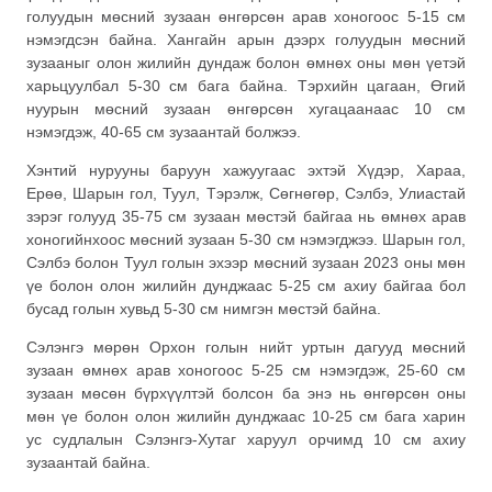
голуудын мөсний зузаан өнгөрсөн арав хоногоос 5-15 см
нэмэгдсэн байна. Хангайн арын дээрх голуудын мөсний
зузааныг олон жилийн дундаж болон өмнөх оны мөн үетэй
харьцуулбал 5-30 см бага байна. Тэрхийн цагаан, Өгий
нуурын мөсний зузаан өнгөрсөн хугацаанаас 10 см
нэмэгдэж, 40-65 см зузаантай болжээ.
Хэнтий нурууны баруун хажуугаас эхтэй Хүдэр, Хараа,
Ерөө, Шарын гол, Туул, Тэрэлж, Сөгнөгөр, Сэлбэ, Улиастай
зэрэг голууд 35-75 см зузаан мөстэй байгаа нь өмнөх арав
хоногийнхоос мөсний зузаан 5-30 см нэмэгджээ. Шарын гол,
Сэлбэ болон Туул голын эхээр мөсний зузаан 2023 оны мөн
үе болон олон жилийн дунджаас 5-25 см ахиу байгаа бол
бусад голын хувьд 5-30 см нимгэн мөстэй байна.
Сэлэнгэ мөрөн Орхон голын нийт уртын дагууд мөсний
зузаан өмнөх арав хоногоос 5-25 см нэмэгдэж, 25-60 см
зузаан мөсөн бүрхүүлтэй болсон ба энэ нь өнгөрсөн оны
мөн үе болон олон жилийн дунджаас 10-25 см бага харин
ус судлалын Сэлэнгэ-Хутаг харуул орчимд 10 см ахиу
зузаантай байна.