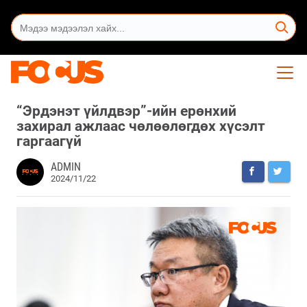
“Эрдэнэт үйлдвэр”-ийн ерөнхий
захирал ажлаас чөлөөлөгдөх хүсэлт
гаргаагүй
ADMIN
2024/11/22