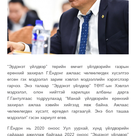
“Эрдэнэт үйлдвэр” төрийн өмчит үйлдвэрийн газрын
ерөнхий захирал Г.Ёндонг ажлаас чөлөөлөгдөх хүсэлтээ
өгсөн гэх мэдээлэл зарим хэвлэл мэдээллийн хэрэгслээр
гарчээ. Энэ талаар “Эрдэнэт үйлдвэр” ТӨҮГ-ын Хэвлэл
мэдээлэл, олон нийттэй харилцах албаны дарга
Г.Гантулгаас тодруулахад “Манай үйлдвэрийн ерөнхий
захирал ажлаа хэвийн хийгээд явж байна. Ажлаас
чөлөөлөгдөх хүсэлт, өргөдөл гаргаагүй. Энэ бол ташаа
мэдээлэл” гэсэн хариулт өгөв.
Г.Ёндон нь 2020 оноос Уул уурхай, хүнд үйлдвэрийн
сайдаар ажиллаж байгаад 2022 оноос “Эрдэнэт үйлдвэр”