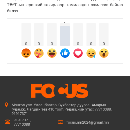
ТӨҮГ-ын ерөнхий захирлаар томилогдон ажиллаж байгаа
билээ.
1
0
0
0
0
0
0
Монгол улс. Улаанбаатар. Сүхбаатар дүүрэг. Амарын
гудамж. Лагшин төв 410 тоот. Редакцийн утас: 77710088.
91917371
91917371,
focus.mn2024@gmail.mn
77710088