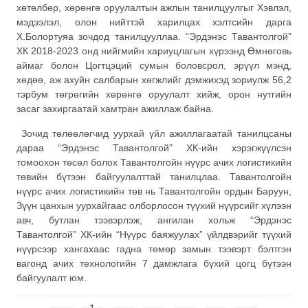
хөтөлбөр, хөрөнгө оруулалтын ажлын танилцуулгыг Хэвлэл,
мэдээлэл, олон нийттэй харилцах хэлтсийн дарга
Х.Болортуяа зочдод танилцууллаа. “Эрдэнэс Тавантолгой”
ХК 2018-2023 онд нийгмийн хариуцлагын хүрээнд Өмнөговь
аймаг болон Цогтцэций сумын боловсрол, эрүүл мэнд,
хөдөө, аж ахуйн салбарын хөгжлийг дэмжихэд зориулж 56,2
тэрбум төгрөгийн хөрөнгө оруулалт хийж, орон нутгийн
засаг захиргаатай хамтран ажиллаж байна.
Зочид төлөөлөгчид уурхай үйл ажиллагаатай танилцсаны
дараа “Эрдэнэс Тавантолгой” ХК-ийн хэрэгжүүлсэн
томоохон төсөл болох Тавантолгойн нүүрс ачих логистикийн
төвийн бүтээн байгуулалттай танилцлаа. Тавантолгойн
нүүрс ачих логистикийн төв нь Тавантолгойн ордын Баруун,
Зүүн цанхын уурхайгаас олборлосон түүхий нүүрсийг хүлээн
авч, бутлан тээвэрлэж, ангилан хольж “Эрдэнэс
Тавантолгой” ХК-ийн “Нүүрс баяжуулах” үйлдвэрийг түүхий
нүүрсээр хангахаас гадна төмөр замын тээвэрт бэлтгэн
вагонд ачих технологийн 7 дамжлага бүхий цогц бүтээн
байгуулалт юм.
1