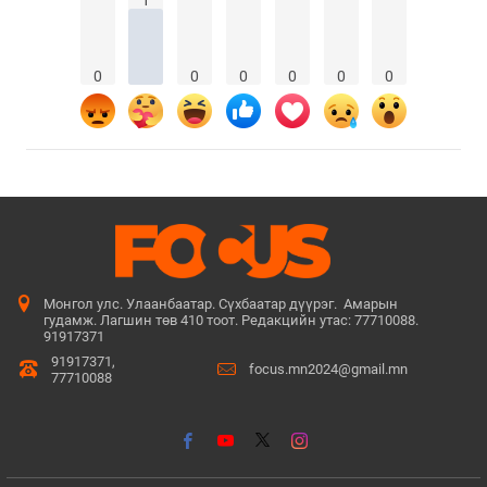
0
0
0
0
0
0
Монгол улс. Улаанбаатар. Сүхбаатар дүүрэг. Амарын
гудамж. Лагшин төв 410 тоот. Редакцийн утас: 77710088.
91917371
91917371,
focus.mn2024@gmail.mn
77710088