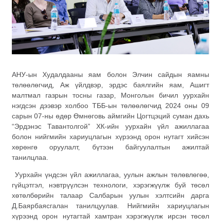
АНУ-ын Худалдааны яам болон Элчин сайдын яамны
төлөөлөгчид, Аж үйлдвэр, эрдэс баялгийн яам, Ашигт
малтмал газрын тосны газар, Монголын бичил уурхайн
нэгдсэн дээвэр холбоо ТББ-ын төлөөлөгчид 2024 оны 09
сарын 07-ны өдөр Өмнөговь аймгийн Цогтцэций суман дахь
“Эрдэнэс Тавантолгой” ХК-ийн уурхайн үйл ажиллагаа
болон нийгмийн хариуцлагын хүрээнд орон нутагт хийсэн
хөрөнгө оруулалт, бүтээн байгуулалтын ажилтай
танилцлаа.
Уурхайн үндсэн үйл ажиллагаа, уулын ажлын төлөвлөгөө,
гүйцэтгэл, нэвтрүүлсэн технологи, хэрэгжүүлж буй төсөл
хөтөлбөрийн талаар Салбарын уулын хэлтсийн дарга
Д.Баярбаясгалан танилцуулав. Нийгмийн хариуцлагын
хүрээнд орон нутагтай хамтран хэрэгжүүлж ирсэн төсөл