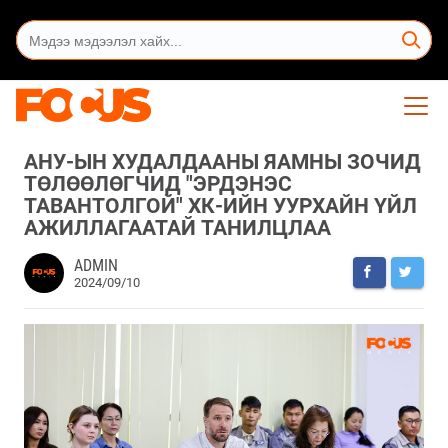
АНУ-ЫН ХУДАЛДААНЫ ЯАМНЫ ЗОЧИД
ТӨЛӨӨЛӨГЧИД "ЭРДЭНЭС
ТАВАНТОЛГОЙ" ХК-ИЙН УУРХАЙН ҮЙЛ
АЖИЛЛАГААТАЙ ТАНИЛЦЛАА
ADMIN
2024/09/10