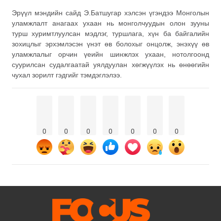
Эрүүл мэндийн сайд Э.Батшугар хэлсэн үгэндээ Монголын
уламжлалт анагаах ухаан нь монголчуудын олон зууны
турш хуримтлуулсан мэдлэг, туршлага, хүн ба байгалийн
зохицлыг эрхэмлэсэн үнэт өв болохыг онцолж, энэхүү өв
уламжлалыг орчин үеийн шинжлэх ухаан, нотолгоонд
суурилсан судалгаатай уялдуулан хөгжүүлэх нь өнөөгийн
чухал зорилт гэдгийг тэмдэглэлээ.
0
0
0
0
0
0
0