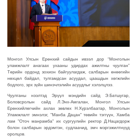
Монгол Улсын Ерөнхий сайдын ивээл дор “Монголын
уламжлалт анагаах ухааны удирдах ажилтны чуулган”
Төрийн ордонд зохион байгуулагдаж, салбарын өнөөгийн
нөхцөл байдал, тулгамдсан асуудал, цаашдын хөгжлийн
бодлого, эрх зүйн шинэчлэлийн асуудлыг хэлэлцлээ.
Чуулганы нээлтэд Эрүүл мэндийн сайд Э.Батшугар,
Боловсролын сайд Л.Энх-Амгалан, Монгол Улсын
Ерөнхийлөгчийн ахлах зөвлөх Н.Хүрэлбаатар, Монголын
Уламжлалт эмнэлэг, "Манба Дацан" төвийн тэггүүн, Хамба
лам "Оточ манрамба" их сургуулийн ректор Д.Нацагдорж
болон салбарын эрдэмтэн, судлаачид, эмч мэргэжилтнүүд
оролцов.