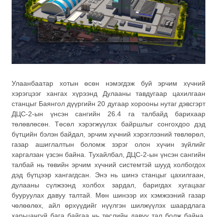
Улаанбаатар хотын өсөн нэмэгдэж буй эрчим хүчний
хэрэгцээг хангах хүрээнд Дулааны тавдугаар цахилгаан
станцыг Баянгол дүүргийн 20 дугаар хорооны нутаг дэвсгэрт
ДЦС-2-ын үнсэн сангийн 26.4 га талбайд барихаар
төлөвлөсөн. Төсөл хэрэгжүүлэх байршлыг сонгохдоо дэд
бүтцийн бэлэн байдал, эрчим хүчний хэрэглээний төвлөрөл,
газар ашиглалтын боломж зэрэг олон хүчин зүйлийг
харгалзан үзсэн байна. Тухайлбал, ДЦС-2-ын үнсэн сангийн
талбай нь төвийн эрчим хүчний системтэй шууд холбогдох
дэд бүтцээр хангагдсан. Энэ нь шинэ станцыг цахилгаан,
дулааны сүлжээнд холбох зардал, баригдах хугацааг
бууруулах давуу талтай. Мөн шинээр их хэмжээний газар
чөлөөлөх, айл өрхүүдийг нүүлгэн шилжүүлэх шаардлага
харьцангуй бага байгаа нь төслийн давуу тал болж байна.