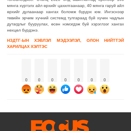
мянга хүртэлх айл өрхийг цахилгаанаар, 40 мянга гаруй айл
өрхийг дулаанаар хангах боломж бүрдэх юм. Ингэснээр
төвийн эрчим хүчний системд тулгараад буй хүчин чадлын
дутагдлыг бууруулах, өсөн нэмэгдэж буй хэрэглээг хангах
нөхцөл бүрдэнэ.
НЗДТГ-ЫН ХЭВЛЭЛ МЭДЭЭЛЭЛ, ОЛОН НИЙТТЭЙ
ХАРИЛЦАХ ХЭЛТЭС
0
0
0
0
0
0
0