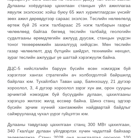
Дулааны хоёрдугаар цахилаан станцын үйл ажиллагаа
явуулж эхэлснээс хойш буюу 65 жил хуримтлагдсан үнсийг
зөөх ажил дөрөвдүгээр сараас эхэлсэн. Төслийн нөлөөлөлд
өртөж буй 26 нэгж талбараас 25 нэгж талбарын газрыг
чөлөөлөөд байгаа бөгөөд төслийн талбайд геологийн
судалгааны өрөмдлөгийн ажлууд дуусаж, станцын үндсэн
тоног төхөөрөмжийн захиалгууд хийгдсэн. Мөн төслийн
газар чөлөөлөлт, дэд бүтцийн шийдэл, техникийн нөхцөл,
зураг төслийн ажлуудыг үе шаттай хэрэгжүүлж байна.
ДЦС-5 нийслэлийн баруун бүсийн өсөн нэмэгдэж буй
хэрэглээг хангах стратегийн ач холбогдолтой байршилд
байрлах юм. Тухайлбал Таван шар, Баянхошуу, 21 дүгээр
хороолол, 3, 4 дүгээр хороолол зэрэг хүн ам, орон сууцны
эрчимтэй нэмэгдэж буй бүсүүдийн дулаан, цахилгааны
хэрэгцээ жилээс жилд өссөөр байна. Шинэ станц эдгээр
бүсийн эрчим хүчний хангамжийн найдвартай байдлыг
сайжруулахад чухал үүрэг гүйцэтгэх юм.
Дулааны тавдугаар цахилгаан станц 300 МВт цахилгаан,
340 Гкал/цаг дулаан үйлдвэрлэх хүчин чадалтай байхаар
төлөвлөгджээ. Станц 2028 онд ашиглалтад орсноор 100