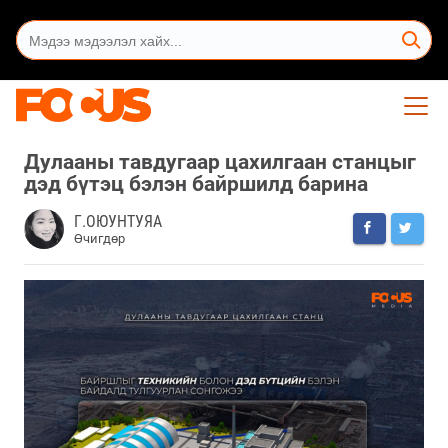
Дулааны тавдугаар цахилгаан станцыг
дэд бүтэц бэлэн байршилд барина
Г.ОЮУНТУЯА
Өчигдөр