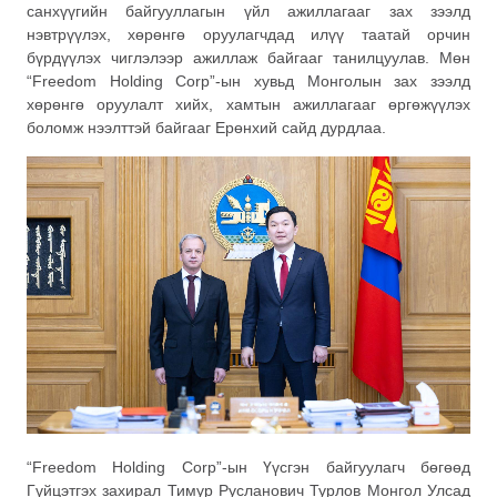
санхүүгийн байгууллагын үйл ажиллагааг зах зээлд
нэвтрүүлэх, хөрөнгө оруулагчдад илүү таатай орчин
бүрдүүлэх чиглэлээр ажиллаж байгааг танилцуулав. Мөн
“Freedom Holding Corp”-ын хувьд Монголын зах зээлд
хөрөнгө оруулалт хийх, хамтын ажиллагааг өргөжүүлэх
боломж нээлттэй байгааг Ерөнхий сайд дурдлаа.
“Freedom Holding Corp”-ын Үүсгэн байгуулагч бөгөөд
Гүйцэтгэх захирал Тимур Русланович Турлов Монгол Улсад