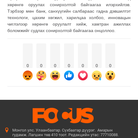
хөрөнгө оруулах сонирхолтой байгаагаа илэрхийлэв.
Тэрбээр мөн банк, санхүүгийн салбараас гадна дэвшилтэт
технологи, цахим хөгжил, харилцаа холбоо, инновацын
чиглэлээр хөрөнгө оруулалт хийж, хамтран ажиллах
боломжийг судлах сонирхолтой байгаагаа онцоллоо.
0
0
0
0
0
0
0
Монгол улс. Улаанбаатар. Сүхбаатар дүүрэг. Амарын
гудамж. Лагшин төв 410 тоот. Редакцийн утас: 77710088.