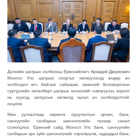
Дэлхийн шатрын холбооны Ерөнхийлөгч Аркадий Дворкович
Монгол Улс шатрын спортыг хөгжүүлэхэд өндөр ач
холбогдол өгч байгааг сайшааж, ерөнхий боловсролын
сургуулийн хөтөлбөрт шатрын хичээлийг нэвтрүүлэх зорилт
нь хүүхэд, залуусын хөгжилд чухал ач холбогдолтойг
онцлов.
Мөн уулзалтаар хөрөнгө оруулалтын орчин, банк,
санхүүгийн салбарын шинэчлэлийн талаар санал
солилцлоо. Ерөнхий сайд Монгол Улс банк, санхүүгийн
салбарын эрх зүйн шинэчлэлийг хэрэгжүүлж, гадаадын банк,