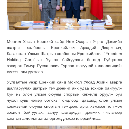
Монгол Улсын Ерөнхий сайд Ням-Осорын Учрал Дэлхийн
шатрын холбооны Ерөнхийлөгч Аркадий Дворкович,
Казахстан Улсын Шатрын холбооны Ерөнхийлөгч, “Freedom
Holding Corp”-ын Үүсгэн байгуулагч бөгөөд Гүйцэтгэх
захирал Тимур Русланович Турлов тэргүүтэй төлөөлөгчдийг
хүлээн авч уулзлаа.
Уулзалтын үеэр Ерөнхий сайд Монгол Улсад Азийн аварга
шалгаруулах шатрын тэмцээнийг анх удаа зохион байгуулж
буй нь олон улсын оюуны спортын хөгжилд оруулж буй
чухал хувь нэмэр болохыг онцлоод, цаашид олон улсын
хэмжээний оюуны спортын тэмцээн, арга хэмжээг тогтмол
зохион байгуулах, залуу шатарчдыг дэмжих чиглэлээр
хамтын ажиллагаагаа өргөжүүлэхээ илэрхийллээ.