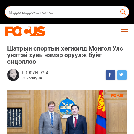
Шатрын спортын хөгжилд Монгол Улс
үнэтэй хувь нэмэр оруулж буйг
онцоллоо
Г.ОЮУНТУЯА
2026/06/04