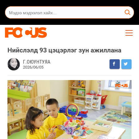
Нийслэлд 93 цэцэрлэг зун ажиллана
Г.ОЮУНТУЯА
2026/06/05