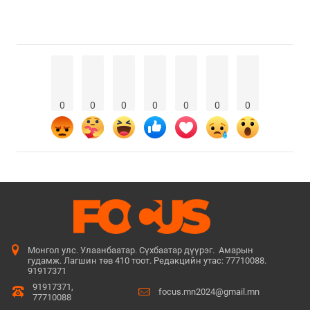
0
0
0
0
0
0
0
Монгол улс. Улаанбаатар. Сүхбаатар дүүрэг. Амарын
гудамж. Лагшин төв 410 тоот. Редакцийн утас: 77710088.
91917371
91917371,
focus.mn2024@gmail.mn
77710088