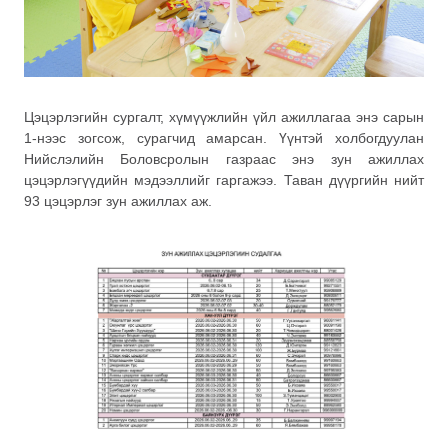
Цэцэрлэгийн сургалт, хүмүүжлийн үйл ажиллагаа энэ сарын
1-нээс зогсож, сурагчид амарсан. Үүнтэй холбогдуулан
Нийслэлийн Боловсролын газраас энэ зун ажиллах
цэцэрлэгүүдийн мэдээллийг гаргажээ. Таван дүүргийн нийт
93 цэцэрлэг зун ажиллах аж.