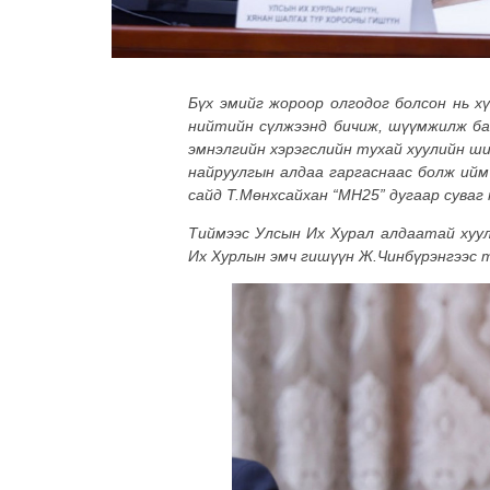
Бүх эмийг жороор олгодог болсон нь х
нийтийн сүлжээнд бичиж, шүүмжилж бай
эмнэлгийн хэрэгслийн тухай хуулийн ш
найруулгын алдаа гар
гас
наас болж ийм
сайд Т.Мөнхсайхан
“
МН25
”
дугаар суваг
Тиймээс Улсын Их Хурал алдаатай хуул
Их Хурлын эмч гишүүн Ж.Чинбүрэнгээс 