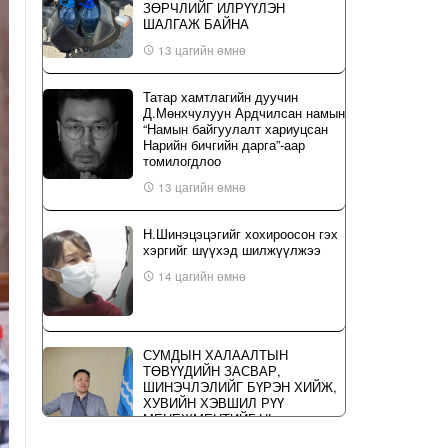
ЗӨРЧЛИЙГ ИЛРҮҮЛЭН
ШАЛГАЖ БАЙНА
13 цагийн өмнө
Татар хамтлагийн дуучин
Д.Мөнхчулуун Ардчилсан намын
“Намын байгуулалт хариуцсан
Нарийн бичгийн дарга”-аар
томилогдлоо
13 цагийн өмнө
Н.Шинэцэцэгийг хохироосон гэх
хэргийг шүүхэд шилжүүлжээ
14 цагийн өмнө
СУМДЫН ХАЛААЛТЫН
ТӨВҮҮДИЙН ЗАСВАР,
ШИНЭЧЛЭЛИЙГ БҮРЭН ХИЙЖ,
ХУВИЙН ХЭВШИЛ РҮҮ
МЕНЕЖМЕНТИЙГ НЬ
ШИЛЖҮҮЛСЭН ГЭДГИЙГ