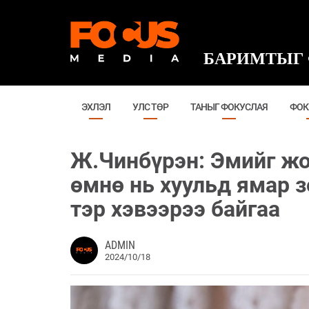
БАРИМТЫГ 
ЭХЛЭЛ
УЛС ТӨР
ТАНЫГ ФОКУСЛАЯ
ФОК
Ж.Чинбүрэн: Эмийг жо
өмнө нь хуульд ямар з
тэр хэвээрээ байгаа
ADMIN
2024/10/18