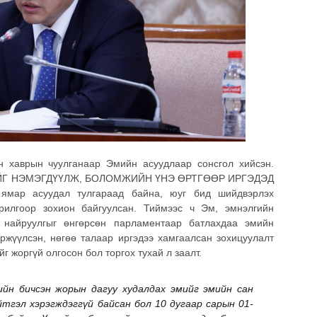
н хаврын чуулганаар Эмийн асуудлаар сонсгол хийсэн.
ИЙГ НЭМЭГДҮҮЛЖ, БОЛОМЖИЙН ҮНЭ ӨРТГӨӨР ИРГЭДЭД
р асуудал тулгараад байна, юуг бид шийдвэрлэх
орилгоор зохион байгуулсан. Тиймээс ч Эм, эмнэлгийн
н найруулгыг өнгөрсөн парламентаар батлахдаа эмийн
ржүүлсэн, нөгөө талаар иргэдээ хамгаалсан зохицуулалт
г жоргүй олгосон бол торгох тухай л заалт.
ийн бичсэн жорын дагуу худалдах эмийг эмийн сан
тгэл хэрэгждэггүй байсан бол 10 дугаар сарын 01-