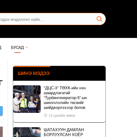
Д
БУСАД
ШИНЭ МЭДЭЭ
г
"ДЦС-3” ТӨХК-ийн нэн
шаардлагатай
“Турбингенератор-5”-ын
шинэчлэлийн төсвийг
шийдвэрлэхээр болов
Х
12 цагийн өмнө
ШАТАХУУН ДАМЛАН
БОРЛУУЛСАН ХОЁР