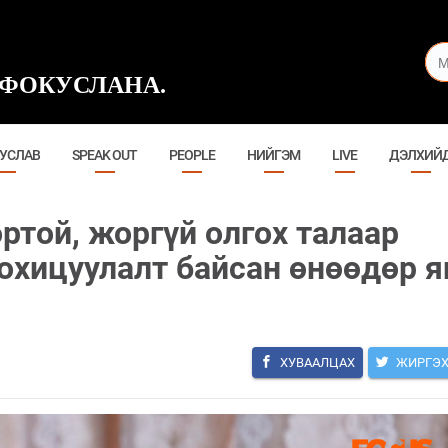
ФОКУСЛАНА.
УСЛАВ
SPEAK OUT
PEOPLE
НИЙГЭМ
LIVE
ДЭЛХИЙ
ртой, жоргүй олгох талаар
охицуулалт байсан өнөөдөр я
ХУВААЛЦАХ
ЖИРГЭ