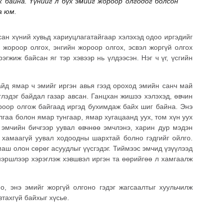
ж байна. Үүнийг л бүх эмийг жороор олгодог болсон
а юм.
ан хүний хувьд хариуцлагатайгаар хэлэхэд одоо иргэдийг
 жороор олгох, энгийн жороор олгох, эсвэл жоргүй олгох
эгжиж байсан яг тэр хэвээр нь үлдээсэн. Нэг ч үг, үсгийн
айд ямар ч эмийг иргэн авья гээд ороход эмийн санч май
глэдэг байдал газар авсан. Ганцхан жишээ хэлэхэд, өвчин
оор олгож байгаад иргэд бухимдаж байх шиг байна. Энэ
гаа болон ямар тунгаар, ямар хугацаанд уух, том хүн уух
ж эмчийн бичгээр уувал өвчнөө эмчлэнэ, харин дур мэдэн
г хамаагүй уувал ходоодны шархтай болно гэдгийг ойлго.
аш олон сөрөг асуудлыг үүсгэдэг. Тиймээс эмчид үзүүлээд
 нэршлээр хэрэглэж хэвшвэл иргэн та өөрийгөө л хамгаалж
о, энэ эмийг жоргүй олгоно гэдэг жагсаалтыг хуульчилж
втахгүй байхыг хүсье.