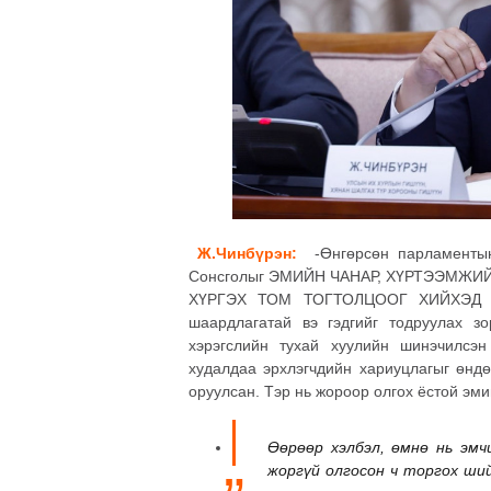
Ж.Чинбүрэн:
-Өнгөрсөн парламенты
Сонсголыг ЭМИЙН ЧАНАР, ХҮРТЭЭМЖ
ХҮРГЭХ ТОМ ТОГТОЛЦООГ ХИЙХЭД яма
шаардлагатай вэ гэдгийг тодруулах з
хэрэгслийн тухай хуулийн шинэчилсэ
худалдаа эрхлэгчдийн хариуцлагыг өндө
оруулсан. Тэр нь жороор олгох ёстой эмий
Өөрөөр хэлбэл, өмнө нь эмч
жоргүй олгосон ч торгох ший