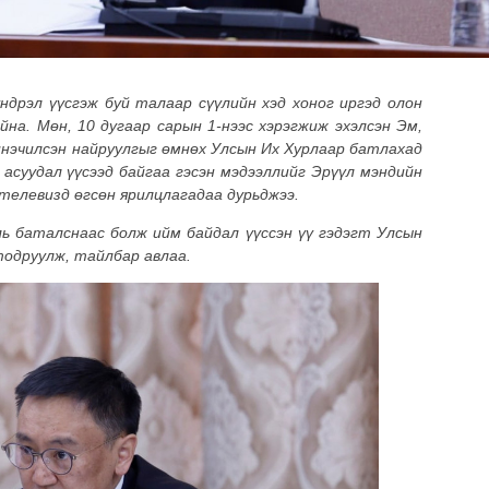
үндрэл
үүсгэж
буй талаар сүүлийн хэд хоног иргэд олон
на. Мөн, 10 дугаар сарын 1-нээс хэрэгжиж эхэлсэн Эм,
инэчилсэн найруулгыг өмнөх Улсын Их Хурлаар батлахад
 асуудал үүсээд байгаа гэсэн мэдээллийг Эрүүл мэндийн
телевизд
өгсөн ярилцлагадаа дурьджээ.
ь баталснаас болж ийм байдал үүссэн үү гэд
эгт
Улсын
тодруулж, тайлбар авлаа.