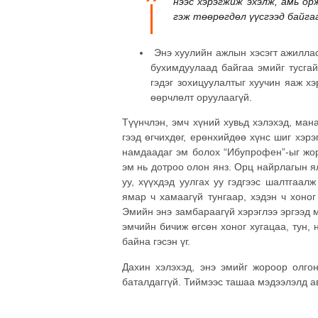
нээс хэрэгжиж эхэлж, амь ор
гэж төөрөгдөл үүсгээд байга
Энэ хуулийн ажлын хэсэгт ажиллас
бухимдуулаад байгаа эмийг тусгай
гэдэг зохицуулалтыг хуучин яаж хэр
өөрчлөлт оруулаагүй.
Түүнчлэн, эмч хүний хувьд хэлэхэд, ман
гээд өгчихдөг, ерөнхийдөө хүнс шиг хэрэ
намдаадаг эм болох “Ибупрофен”-ыг жор
эм нь дотроо олон янз. Орц найрлагын ял
уу, хүүхдэд уулгах уу гэдгээс шалтгаал
ямар ч хамаагүй тунгаар, хэдэн ч хоно
Эмийн энэ замбараагүй хэрэглээ эргээд м
эмчийн бичиж өгсөн хоног хугацаа, тун,
байна гэсэн үг.
Дахин хэлэхэд, энэ эмийг жороор олгон
баталдаггүй. Тиймээс ташаа мэдээлэлд а