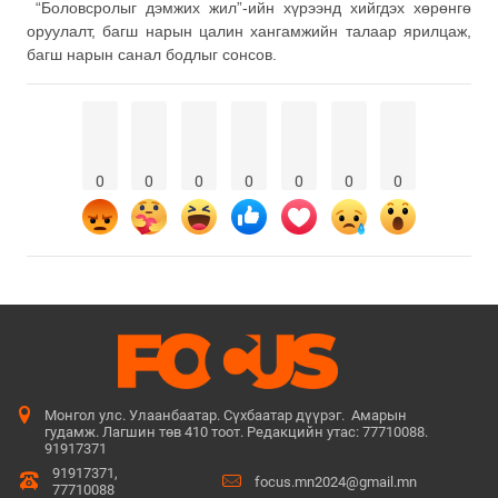
“Боловсролыг дэмжих жил”-ийн хүрээнд хийгдэх хөрөнгө
оруулалт, багш нарын цалин хангамжийн талаар ярилцаж,
багш нарын санал бодлыг сонсов.
0
0
0
0
0
0
0
Монгол улс. Улаанбаатар. Сүхбаатар дүүрэг. Амарын
гудамж. Лагшин төв 410 тоот. Редакцийн утас: 77710088.
91917371
91917371,
focus.mn2024@gmail.mn
77710088