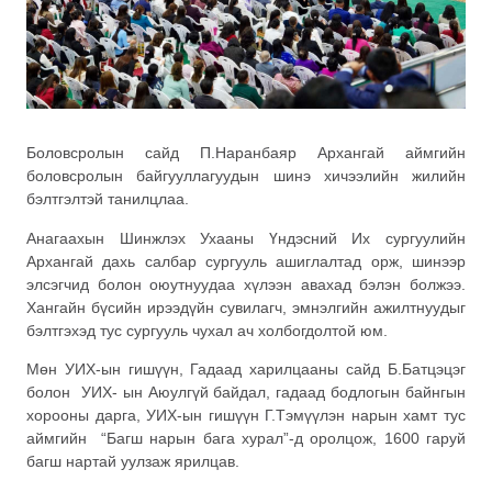
Боловсролын сайд П.Наранбаяр Архангай аймгийн
боловсролын байгууллагуудын шинэ хичээлийн жилийн
бэлтгэлтэй танилцлаа.
Анагаахын Шинжлэх Ухааны Үндэсний Их сургуулийн
Архангай дахь салбар сургууль ашиглалтад орж, шинээр
элсэгчид болон оюутнуудаа хүлээн авахад бэлэн болжээ.
Хангайн бүсийн ирээдүйн сувилагч, эмнэлгийн ажилтнуудыг
бэлтгэхэд тус сургууль чухал ач холбогдолтой юм.
Мөн УИХ-ын гишүүн, Гадаад харилцааны сайд Б.Батцэцэг
болон УИХ- ын Аюулгүй байдал, гадаад бодлогын байнгын
хорооны дарга, УИХ-ын гишүүн Г.Тэмүүлэн нарын хамт тус
аймгийн “Багш нарын бага хурал”-д оролцож, 1600 гаруй
багш нартай уулзаж ярилцав.